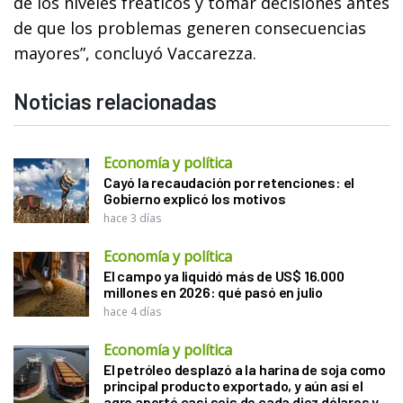
de los niveles freáticos y tomar decisiones antes
de que los problemas generen consecuencias
mayores”, concluyó Vaccarezza.
Noticias relacionadas
Economía y política
Cayó la recaudación por retenciones: el
Gobierno explicó los motivos
hace 3 días
Economía y política
El campo ya liquidó más de US$ 16.000
millones en 2026: qué pasó en julio
hace 4 días
Economía y política
El petróleo desplazó a la harina de soja como
principal producto exportado, y aún así el
agro aportó casi seis de cada diez dólares y