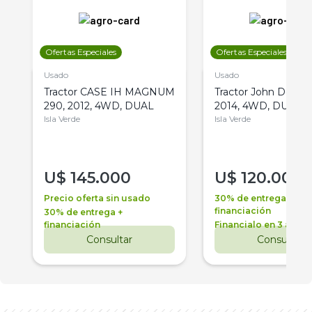
Ofertas Especiales
Ofertas Especiales
Usado
Usado
Tractor CASE IH MAGNUM
Tractor John Deere 
290, 2012, 4WD, DUAL
2014, 4WD, DUAL
Isla Verde
Isla Verde
U$
145.000
U$
120.000
Precio oferta sin usado
30% de entrega +
financiación
30% de entrega +
financiación
Financialo en 3 años
Consultar
Consultar