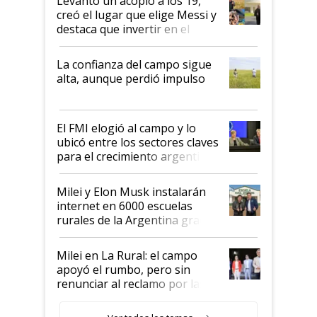
Levantó un acopio a los 19,
creó el lugar que elige Messi y
destaca que invertir en el
kirchnerismo era como "darle
plata a un hijo para droga":
La confianza del campo sigue
Juan Félix Rossetti, el libertario
alta, aunque perdió impulso
que de una dura crisis salió
más fuerte y apuesta al cambio
de Milei
El FMI elogió al campo y lo
ubicó entre los sectores claves
para el crecimiento argentino
Milei y Elon Musk instalarán
internet en 6000 escuelas
rurales de la Argentina gracias
a un acuerdo con Starlink
Milei en La Rural: el campo
apoyó el rumbo, pero sin
renunciar al reclamo por las
retenciones