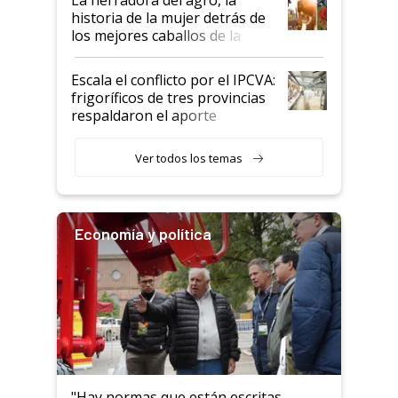
historia de la mujer detrás de
los mejores caballos de la
Argentina y los mitos que
todavía hacen sufrir a estos
Escala el conflicto por el IPCVA:
animales: "Mientras me
frigoríficos de tres provincias
descalificaban, yo seguí
respaldaron el aporte
haciendo currículum"
obligatorio
Ver todos los temas
Economía y política
"Hay normas que están escritas