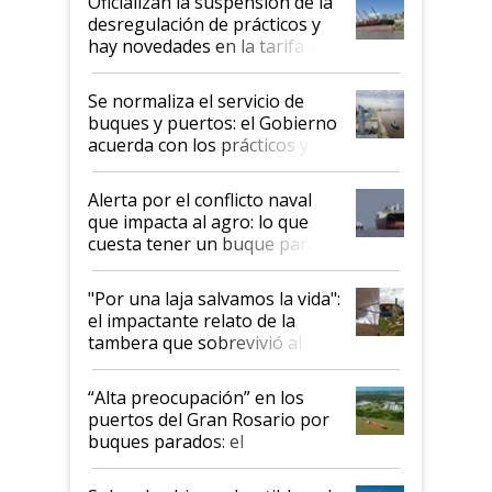
Oficializan la suspensión de la
desregulación de prácticos y
hay novedades en la tarifa de
la hidrovía
Se normaliza el servicio de
buques y puertos: el Gobierno
acuerda con los prácticos y
suspende el decreto de
desregulación
Alerta por el conflicto naval
que impacta al agro: lo que
cuesta tener un buque parado
y el peligro de que Argentina
pase a ser "país sucio"
"Por una laja salvamos la vida":
el impactante relato de la
tambera que sobrevivió al
tornado
“Alta preocupación” en los
puertos del Gran Rosario por
buques parados: el
funcionamiento de las
exportadoras en tensión tras