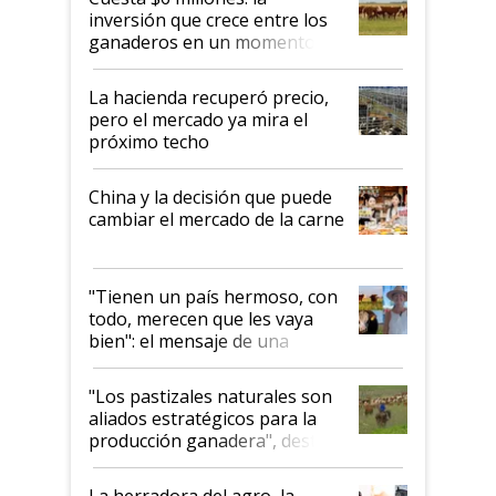
inversión que crece entre los
ganaderos en un momento
histórico para la actividad
La hacienda recuperó precio,
pero el mercado ya mira el
próximo techo
China y la decisión que puede
cambiar el mercado de la carne
"Tienen un país hermoso, con
todo, merecen que les vaya
bien": el mensaje de una
ganadera uruguaya sobre las
oportunidades que se abren
"Los pastizales naturales son
para el agro en Argentina, con
aliados estratégicos para la
foco en la carne
producción ganadera", destaca
la iniciativa que ya reúne a 46
establecimientos en Argentina
La herradora del agro, la