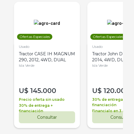
Ofertas Especiales
Ofertas Especiales
Usado
Usado
Tractor CASE IH MAGNUM
Tractor John Deere 
290, 2012, 4WD, DUAL
2014, 4WD, DUAL
Isla Verde
Isla Verde
U$
145.000
U$
120.000
Precio oferta sin usado
30% de entrega +
financiación
30% de entrega +
financiación
Financialo en 3 años
Consultar
Consultar