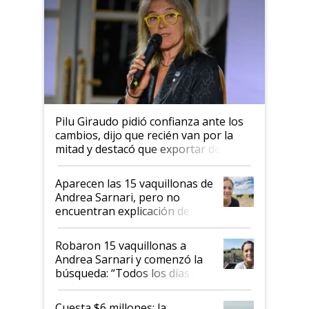
Pilu Giraudo pidió confianza ante los
cambios, dijo que recién van por la
mitad y destacó que exportar dejó de
ser "para unos pocos": "Tenemos un
mandato muy claro del gobierno
Aparecen las 15 vaquillonas de
nacional"
Andrea Sarnari, pero no
encuentran explicación de
cómo llegaron allí
Robaron 15 vaquillonas a
Andrea Sarnari y comenzó la
búsqueda: “Todos los días le
toca a algún productor”
Cuesta $6 millones: la