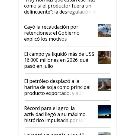
como si el productor fuera un
delincuente”: la desregulación llegó
al Congreso Aapresid y hasta se
habló del financiamiento al IPCVA
Cayó la recaudación por
retenciones: el Gobierno
explicó los motivos
El campo ya liquidó más de US$
16.000 millones en 2026: qué
pasó en julio
El petróleo desplazó a la
harina de soja como principal
producto exportado, y aún así
el agro aportó casi seis de cada
diez dólares y sostuvo el
Récord para el agro: la
liderazgo en un semestre
actividad llegó a su máximo
récord
histórico impulsada por la
cosecha y las exportaciones