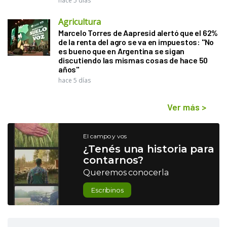
hace 5 días
Agricultura
Marcelo Torres de Aapresid alertó que el 62%
de la renta del agro se va en impuestos: "No
es bueno que en Argentina se sigan
discutiendo las mismas cosas de hace 50
años"
hace 5 días
Ver más
>
El campo y vos
¿Tenés una historia para
contarnos?
Queremos conocerla
Escribinos