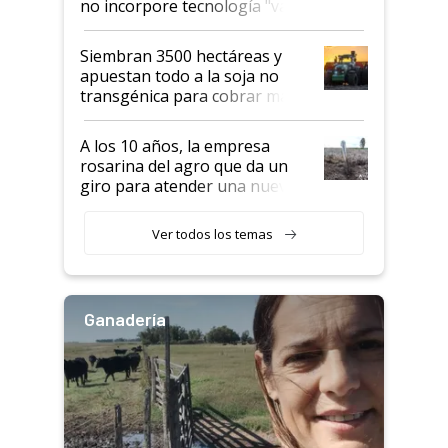
no incorpore tecnología "va a
perder el tren"
Siembran 3500 hectáreas y
apuestan todo a la soja no
transgénica para cobrar más
por tonelada: compraron un
semillero
A los 10 años, la empresa
rosarina del agro que da un
giro para atender una nueva
etapa en el agro
Ver todos los temas
Ganadería