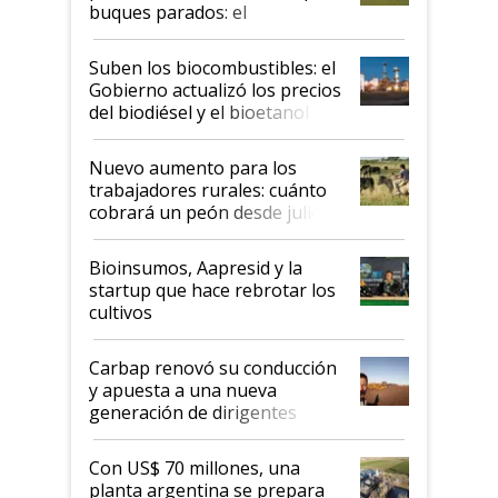
buques parados: el
funcionamiento de las
exportadoras en tensión tras
Suben los biocombustibles: el
la medida de fuerza de los
Gobierno actualizó los precios
prácticos
del biodiésel y el bioetanol
Nuevo aumento para los
trabajadores rurales: cuánto
cobrará un peón desde julio
Bioinsumos, Aapresid y la
startup que hace rebrotar los
cultivos
Carbap renovó su conducción
y apuesta a una nueva
generación de dirigentes
rurales
Con US$ 70 millones, una
planta argentina se prepara