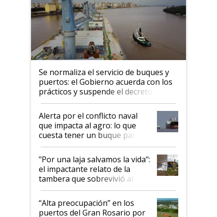
Se normaliza el servicio de buques y
puertos: el Gobierno acuerda con los
prácticos y suspende el decreto de
desregulación
Alerta por el conflicto naval
que impacta al agro: lo que
cuesta tener un buque parado
y el peligro de que Argentina
pase a ser "país sucio"
"Por una laja salvamos la vida":
el impactante relato de la
tambera que sobrevivió al
tornado
“Alta preocupación” en los
puertos del Gran Rosario por