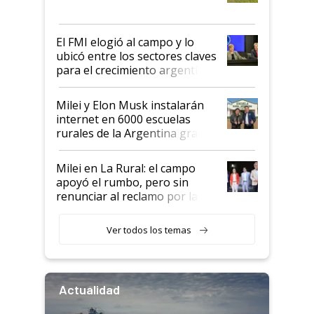
más fuerte y apuesta al cambio
de Milei
El FMI elogió al campo y lo
ubicó entre los sectores claves
para el crecimiento argentino
Milei y Elon Musk instalarán
internet en 6000 escuelas
rurales de la Argentina gracias
a un acuerdo con Starlink
Milei en La Rural: el campo
apoyó el rumbo, pero sin
renunciar al reclamo por las
retenciones
Ver todos los temas
Actualidad