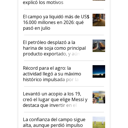
explicó los motivos
El campo ya liquidó más de US$
16.000 millones en 2026: qué
pasó en julio
El petróleo desplazó a la
harina de soja como principal
producto exportado, y aún así
el agro aportó casi seis de cada
diez dólares y sostuvo el
Récord para el agro: la
liderazgo en un semestre
actividad llegó a su máximo
récord
histórico impulsada por la
cosecha y las exportaciones
Levantó un acopio a los 19,
creó el lugar que elige Messi y
destaca que invertir en el
kirchnerismo era como "darle
plata a un hijo para droga":
La confianza del campo sigue
Juan Félix Rossetti, el libertario
alta, aunque perdió impulso
que de una dura crisis salió