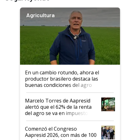
Agricultura
En un cambio rotundo, ahora el
productor brasilero destaca las
buenas condiciones del agro
argentino para invertir: "Los veo
más motivados"
Marcelo Torres de Aapresid
alertó que el 62% de la renta
del agro se va en impuestos:
"No es bueno que en
Argentina se sigan discutiendo
Comenzó el Congreso
las mismas cosas de hace 50
Aapresid 2026, con más de 100
años"