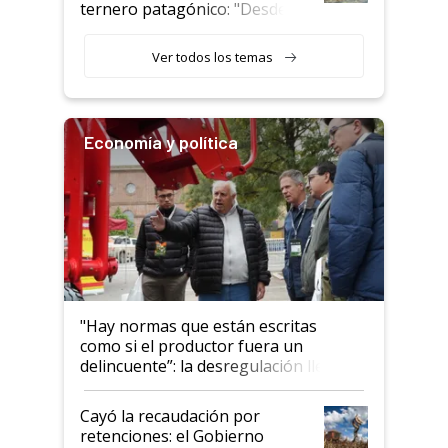
ternero patagónico: "Desde
que bajó del camión empezó a
llamar la atención"
Ver todos los temas
Economía y política
"Hay normas que están escritas
como si el productor fuera un
delincuente”: la desregulación llegó
al Congreso Aapresid y hasta se
habló del financiamiento al IPCVA
Cayó la recaudación por
retenciones: el Gobierno