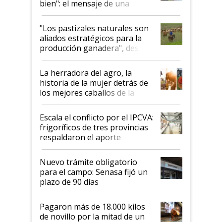
bien": el mensaje de una
ganadera uruguaya sobre las
oportunidades que se abren
"Los pastizales naturales son
para el agro en Argentina, con
aliados estratégicos para la
foco en la carne
producción ganadera", destaca
la iniciativa que ya reúne a 46
establecimientos en Argentina
La herradora del agro, la
historia de la mujer detrás de
los mejores caballos de la
Argentina y los mitos que
todavía hacen sufrir a estos
Escala el conflicto por el IPCVA:
animales: "Mientras me
frigoríficos de tres provincias
descalificaban, yo seguí
respaldaron el aporte
haciendo currículum"
obligatorio
Nuevo trámite obligatorio
para el campo: Senasa fijó un
plazo de 90 días
Pagaron más de 18.000 kilos
de novillo por la mitad de un