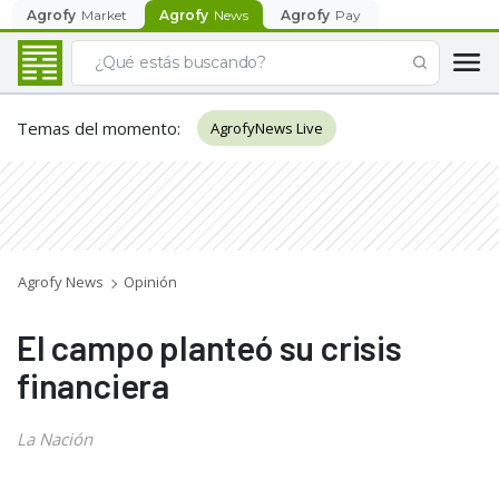
Agrofy
Market
Agrofy
News
Agrofy
Pay
Temas del momento
:
AgrofyNews Live
Agrofy News
Opinión
El campo planteó su crisis
financiera
La Nación