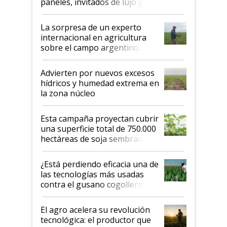
paneles, invitados de lujo y
todas las tendencias
La sorpresa de un experto
internacional en agricultura
sobre el campo argentino:
"Estoy muy impresionado"
Advierten por nuevos excesos
hídricos y humedad extrema en
la zona núcleo
Esta campaña proyectan cubrir
una superficie total de 750.000
hectáreas de soja sembradas
con una nueva generación de
variedades que marcan un
¿Está perdiendo eficacia una de
salto tecnológico en genética y
las tecnologías más usadas
rendimiento
contra el gusano cogollero? El
desafío de una tecnología clave
El agro acelera su revolución
tecnológica: el productor que