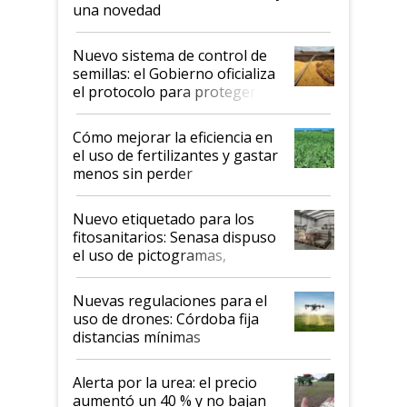
una novedad
Nuevo sistema de control de
semillas: el Gobierno oficializa
el protocolo para proteger la
propiedad intelectual
Cómo mejorar la eficiencia en
el uso de fertilizantes y gastar
menos sin perder
productividad en la campaña
fina
Nuevo etiquetado para los
fitosanitarios: Senasa dispuso
el uso de pictogramas,
palabras de advertencia e
indicaciones
Nuevas regulaciones para el
uso de drones: Córdoba fija
distancias mínimas
Alerta por la urea: el precio
aumentó un 40 % y no bajan