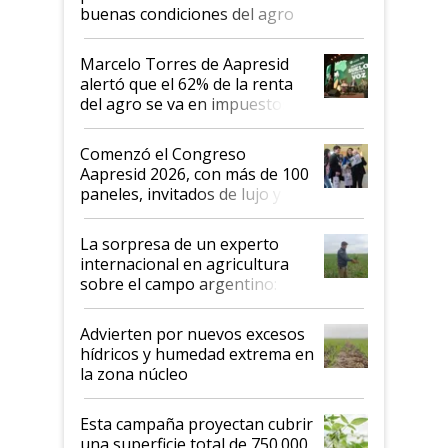
buenas condiciones del agro
argentino para invertir: "Los veo
más motivados"
Marcelo Torres de Aapresid
alertó que el 62% de la renta
del agro se va en impuestos:
"No es bueno que en
Argentina se sigan discutiendo
Comenzó el Congreso
las mismas cosas de hace 50
Aapresid 2026, con más de 100
años"
paneles, invitados de lujo y
todas las tendencias
La sorpresa de un experto
internacional en agricultura
sobre el campo argentino:
"Estoy muy impresionado"
Advierten por nuevos excesos
hídricos y humedad extrema en
la zona núcleo
Esta campaña proyectan cubrir
una superficie total de 750.000