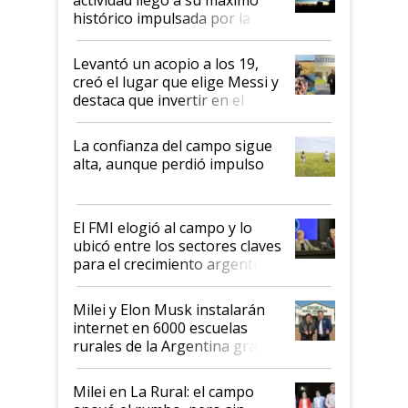
récord
histórico impulsada por la
cosecha y las exportaciones
Levantó un acopio a los 19,
creó el lugar que elige Messi y
destaca que invertir en el
kirchnerismo era como "darle
plata a un hijo para droga":
La confianza del campo sigue
Juan Félix Rossetti, el libertario
alta, aunque perdió impulso
que de una dura crisis salió
más fuerte y apuesta al cambio
de Milei
El FMI elogió al campo y lo
ubicó entre los sectores claves
para el crecimiento argentino
Milei y Elon Musk instalarán
internet en 6000 escuelas
rurales de la Argentina gracias
a un acuerdo con Starlink
Milei en La Rural: el campo