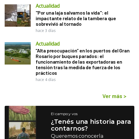
Actualidad
"Por una laja salvamos la vida": el
impactante relato de la tambera que
sobrevivió al tornado
hace 3 días
Actualidad
“Alta preocupación” en los puertos del Gran
Rosario por buques parados: el
funcionamiento de las exportadoras en
tensión tras la medida de fuerza de los
prácticos
hace 4 días
Ver más
>
El campo y vos
¿Tenés una historia para
contarnos?
Queremos conocerla