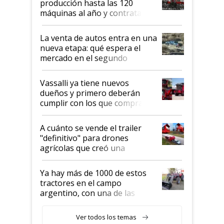
producción hasta las 120
máquinas al año y contratan
especialistas de la industria
automotriz para lograrlo
La venta de autos entra en una
nueva etapa: qué espera el
mercado en el segundo
semestre
Vassalli ya tiene nuevos
dueños y primero deberán
cumplir con los que compraron
cosechadoras y todavía no las
recibieron: quién está detrás
A cuánto se vende el trailer
del rescate de la empresa
"definitivo" para drones
agrícolas que creó una
empresa argentina: "Veíamos a
contratistas invirtiendo miles
Ya hay más de 1000 de estos
de dólares en drones de última
tractores en el campo
generación que luego eran
argentino, con una de las
transportados de forma
estructuras de fabricación más
precaria"
integradas del mundo
Ver todos los temas