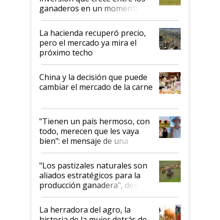
ganaderos en un momento
histórico para la actividad
La hacienda recuperó precio,
pero el mercado ya mira el
próximo techo
China y la decisión que puede
cambiar el mercado de la carne
"Tienen un país hermoso, con
todo, merecen que les vaya
bien": el mensaje de una
ganadera uruguaya sobre las
oportunidades que se abren
"Los pastizales naturales son
para el agro en Argentina, con
aliados estratégicos para la
foco en la carne
producción ganadera", destaca
la iniciativa que ya reúne a 46
establecimientos en Argentina
La herradora del agro, la
historia de la mujer detrás de