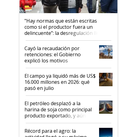
"Hay normas que están escritas
como si el productor fuera un
delincuente”: la desregulación llegó
al Congreso Aapresid y hasta se
habló del financiamiento al IPCVA
Cayó la recaudación por
retenciones: el Gobierno
explicó los motivos
El campo ya liquidó más de US$
16.000 millones en 2026: qué
pasó en julio
El petróleo desplazó a la
harina de soja como principal
producto exportado, y aún así
el agro aportó casi seis de cada
diez dólares y sostuvo el
Récord para el agro: la
liderazgo en un semestre
actividad llegó a su máximo