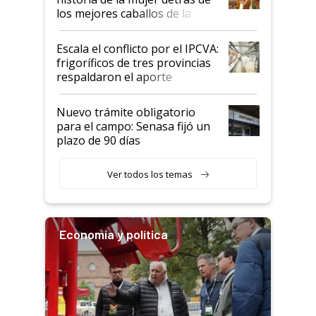
los mejores caballos de la
Argentina y los mitos que
todavía hacen sufrir a estos
Escala el conflicto por el IPCVA:
animales: "Mientras me
frigoríficos de tres provincias
descalificaban, yo seguí
respaldaron el aporte
haciendo currículum"
obligatorio
Nuevo trámite obligatorio
para el campo: Senasa fijó un
plazo de 90 días
Ver todos los temas
Economía y política