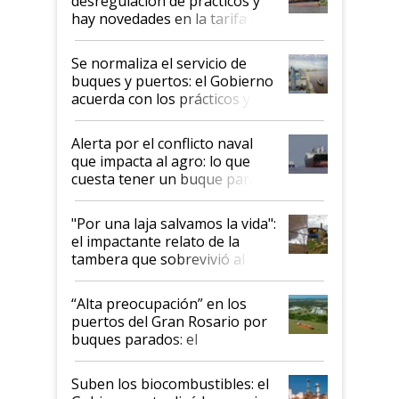
desregulación de prácticos y
hay novedades en la tarifa de
la hidrovía
Se normaliza el servicio de
buques y puertos: el Gobierno
acuerda con los prácticos y
suspende el decreto de
desregulación
Alerta por el conflicto naval
que impacta al agro: lo que
cuesta tener un buque parado
y el peligro de que Argentina
pase a ser "país sucio"
"Por una laja salvamos la vida":
el impactante relato de la
tambera que sobrevivió al
tornado
“Alta preocupación” en los
puertos del Gran Rosario por
buques parados: el
funcionamiento de las
exportadoras en tensión tras
Suben los biocombustibles: el
la medida de fuerza de los