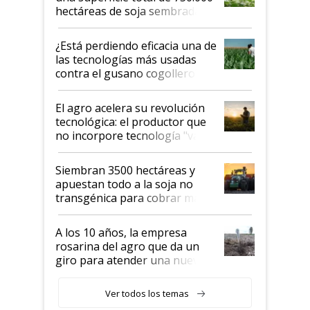
hectáreas de soja sembradas
con una nueva generación de
variedades que marcan un
¿Está perdiendo eficacia una de
salto tecnológico en genética y
las tecnologías más usadas
rendimiento
contra el gusano cogollero? El
desafío de una tecnología clave
El agro acelera su revolución
tecnológica: el productor que
no incorpore tecnología "va a
perder el tren"
Siembran 3500 hectáreas y
apuestan todo a la soja no
transgénica para cobrar más
por tonelada: compraron un
semillero
A los 10 años, la empresa
rosarina del agro que da un
giro para atender una nueva
etapa en el agro
Ver todos los temas