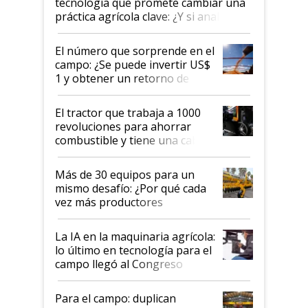
tecnología que promete cambiar una
práctica agrícola clave: ¿Y si analizar
el suelo fuera tan simple como
apretar un botón?
El número que sorprende en el
campo: ¿Se puede invertir US$
1 y obtener un retorno de
hasta US$ 10 en agricultura?
El tractor que trabaja a 1000
revoluciones para ahorrar
combustible y tiene una cabina
que parece una computadora:
lo último en el mundo,
Más de 30 equipos para un
disponible en Argentina
mismo desafío: ¿Por qué cada
vez más productores
incorporan fertilizante bajo
tierra?
La IA en la maquinaria agrícola:
lo último en tecnología para el
campo llegó al Congreso
Aapresid 2026
Para el campo: duplican