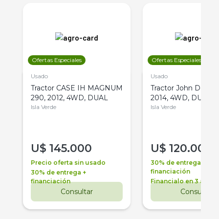
Ofertas Especiales
Ofertas Especiales
Usado
Usado
Tractor CASE IH MAGNUM
Tractor John Deere 
290, 2012, 4WD, DUAL
2014, 4WD, DUAL
Isla Verde
Isla Verde
U$
145.000
U$
120.000
Precio oferta sin usado
30% de entrega +
financiación
30% de entrega +
financiación
Financialo en 3 años
Consultar
Consultar