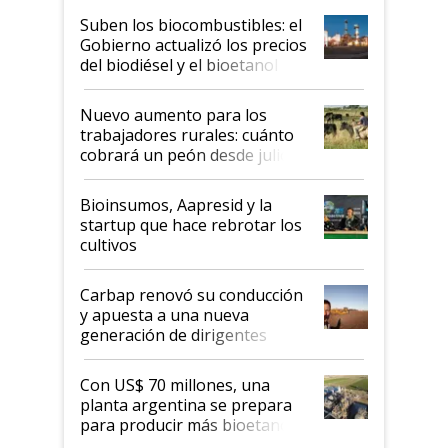
exportadoras en tensión tras
Suben los biocombustibles: el
la medida de fuerza de los
Gobierno actualizó los precios
prácticos
del biodiésel y el bioetanol
Nuevo aumento para los
trabajadores rurales: cuánto
cobrará un peón desde julio
Bioinsumos, Aapresid y la
startup que hace rebrotar los
cultivos
Carbap renovó su conducción
y apuesta a una nueva
generación de dirigentes
rurales
Con US$ 70 millones, una
planta argentina se prepara
para producir más bioetanol
que nunca