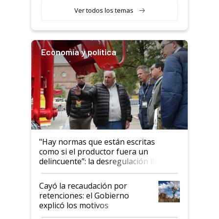
llamar la atención"
Ver todos los temas
Economía y política
"Hay normas que están escritas
como si el productor fuera un
delincuente”: la desregulación llegó
al Congreso Aapresid y hasta se
habló del financiamiento al IPCVA
Cayó la recaudación por
retenciones: el Gobierno
explicó los motivos