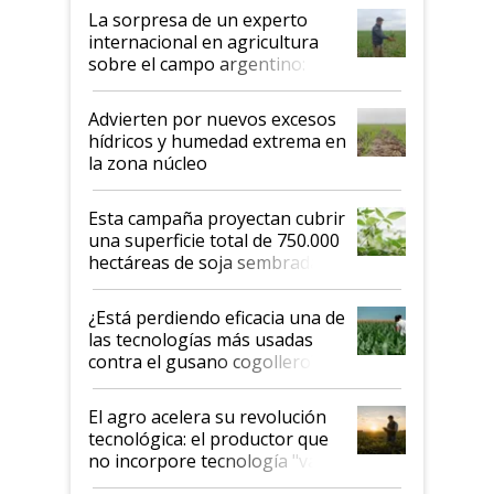
La sorpresa de un experto
internacional en agricultura
sobre el campo argentino:
"Estoy muy impresionado"
Advierten por nuevos excesos
hídricos y humedad extrema en
la zona núcleo
Esta campaña proyectan cubrir
una superficie total de 750.000
hectáreas de soja sembradas
con una nueva generación de
variedades que marcan un
¿Está perdiendo eficacia una de
salto tecnológico en genética y
las tecnologías más usadas
rendimiento
contra el gusano cogollero? El
desafío de una tecnología clave
El agro acelera su revolución
tecnológica: el productor que
no incorpore tecnología "va a
perder el tren"