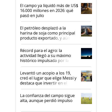
El campo ya liquidó más de US$
16.000 millones en 2026: qué
pasó en julio
El petróleo desplazó a la
harina de soja como principal
producto exportado, y aún así
el agro aportó casi seis de cada
diez dólares y sostuvo el
Récord para el agro: la
liderazgo en un semestre
actividad llegó a su máximo
récord
histórico impulsada por la
cosecha y las exportaciones
Levantó un acopio a los 19,
creó el lugar que elige Messi y
destaca que invertir en el
kirchnerismo era como "darle
plata a un hijo para droga":
La confianza del campo sigue
Juan Félix Rossetti, el libertario
alta, aunque perdió impulso
que de una dura crisis salió
más fuerte y apuesta al cambio