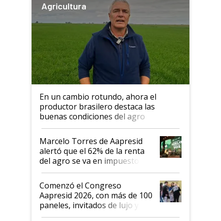
Agricultura
En un cambio rotundo, ahora el
productor brasilero destaca las
buenas condiciones del agro
argentino para invertir: "Los veo
más motivados"
Marcelo Torres de Aapresid
alertó que el 62% de la renta
del agro se va en impuestos:
"No es bueno que en
Argentina se sigan discutiendo
Comenzó el Congreso
las mismas cosas de hace 50
Aapresid 2026, con más de 100
años"
paneles, invitados de lujo y
todas las tendencias