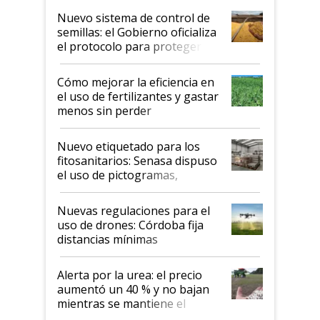
Nuevo sistema de control de
semillas: el Gobierno oficializa
el protocolo para proteger la
propiedad intelectual
Cómo mejorar la eficiencia en
el uso de fertilizantes y gastar
menos sin perder
productividad en la campaña
fina
Nuevo etiquetado para los
fitosanitarios: Senasa dispuso
el uso de pictogramas,
palabras de advertencia e
indicaciones
Nuevas regulaciones para el
uso de drones: Córdoba fija
distancias mínimas
Alerta por la urea: el precio
aumentó un 40 % y no bajan
mientras se mantiene el
conflicto en Medio Oriente