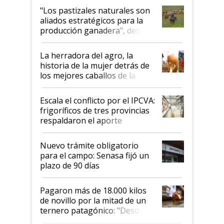
oportunidades que se abren
"Los pastizales naturales son
para el agro en Argentina, con
aliados estratégicos para la
foco en la carne
producción ganadera", destaca
la iniciativa que ya reúne a 46
establecimientos en Argentina
La herradora del agro, la
historia de la mujer detrás de
los mejores caballos de la
Argentina y los mitos que
todavía hacen sufrir a estos
Escala el conflicto por el IPCVA:
animales: "Mientras me
frigoríficos de tres provincias
descalificaban, yo seguí
respaldaron el aporte
haciendo currículum"
obligatorio
Nuevo trámite obligatorio
para el campo: Senasa fijó un
plazo de 90 días
Pagaron más de 18.000 kilos
de novillo por la mitad de un
ternero patagónico: "Desde
que bajó del camión empezó a