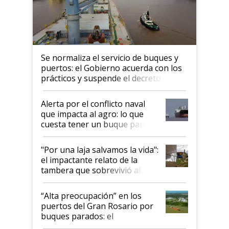
Se normaliza el servicio de buques y
puertos: el Gobierno acuerda con los
prácticos y suspende el decreto de
desregulación
Alerta por el conflicto naval
que impacta al agro: lo que
cuesta tener un buque parado
y el peligro de que Argentina
pase a ser "país sucio"
"Por una laja salvamos la vida":
el impactante relato de la
tambera que sobrevivió al
tornado
“Alta preocupación” en los
puertos del Gran Rosario por
buques parados: el
funcionamiento de las