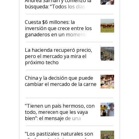
Andrea Sarnari y comenzó la
búsqueda: “Todos los días le
toca a algún productor”
Cuesta $6 millones: la
inversión que crece entre los
ganaderos en un momento
histórico para la actividad
La hacienda recuperó precio,
pero el mercado ya mira el
próximo techo
China y la decisión que puede
cambiar el mercado de la carne
"Tienen un país hermoso, con
todo, merecen que les vaya
bien": el mensaje de una
ganadera uruguaya sobre las
oportunidades que se abren
"Los pastizales naturales son
para el agro en Argentina, con