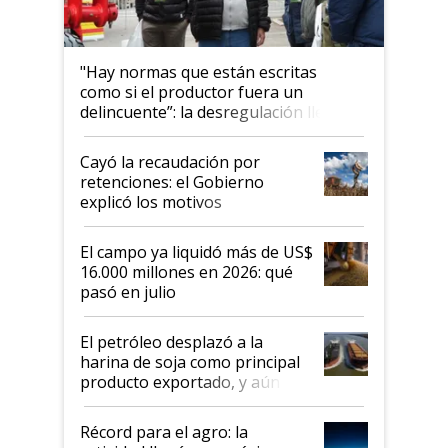
"Hay normas que están escritas
como si el productor fuera un
delincuente”: la desregulación llegó
al Congreso Aapresid y hasta se
habló del financiamiento al IPCVA
Cayó la recaudación por
retenciones: el Gobierno
explicó los motivos
El campo ya liquidó más de US$
16.000 millones en 2026: qué
pasó en julio
El petróleo desplazó a la
harina de soja como principal
producto exportado, y aún así
el agro aportó casi seis de cada
diez dólares y sostuvo el
Récord para el agro: la
liderazgo en un semestre