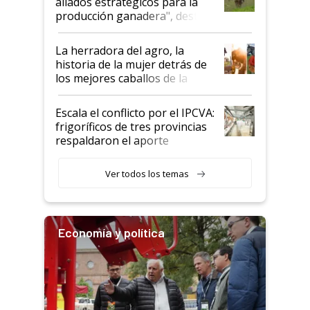
aliados estratégicos para la
foco en la carne
producción ganadera", destaca
la iniciativa que ya reúne a 46
establecimientos en Argentina
La herradora del agro, la
historia de la mujer detrás de
los mejores caballos de la
Argentina y los mitos que
todavía hacen sufrir a estos
Escala el conflicto por el IPCVA:
animales: "Mientras me
frigoríficos de tres provincias
descalificaban, yo seguí
respaldaron el aporte
haciendo currículum"
obligatorio
Ver todos los temas
Economía y política