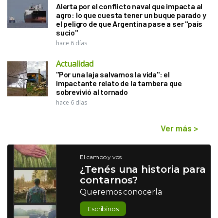
Alerta por el conflicto naval que impacta al
agro: lo que cuesta tener un buque parado y
el peligro de que Argentina pase a ser "país
sucio"
hace 6 días
Actualidad
"Por una laja salvamos la vida": el
impactante relato de la tambera que
sobrevivió al tornado
hace 6 días
Ver más
>
El campo y vos
¿Tenés una historia para
contarnos?
Queremos conocerla
Escribinos