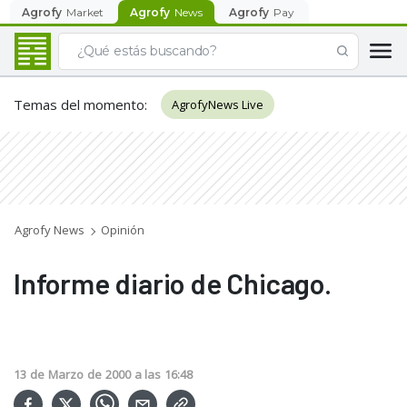
Agrofy
Market
Agrofy
News
Agrofy
Pay
Temas del momento
:
AgrofyNews Live
Agrofy News
Opinión
Informe diario de Chicago.
13
de
Marzo
de
2000
a las
16:48