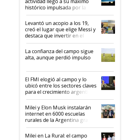
actividad llegó a su máximo
récord
histórico impulsada por la
cosecha y las exportaciones
Levantó un acopio a los 19,
creó el lugar que elige Messi y
destaca que invertir en el
kirchnerismo era como "darle
plata a un hijo para droga":
La confianza del campo sigue
Juan Félix Rossetti, el libertario
alta, aunque perdió impulso
que de una dura crisis salió
más fuerte y apuesta al cambio
de Milei
El FMI elogió al campo y lo
ubicó entre los sectores claves
para el crecimiento argentino
Milei y Elon Musk instalarán
internet en 6000 escuelas
rurales de la Argentina gracias
a un acuerdo con Starlink
Milei en La Rural: el campo