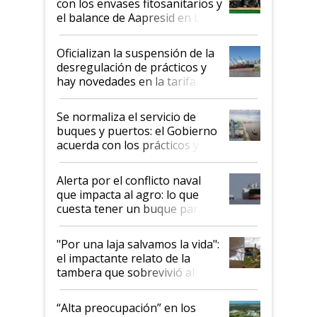
con los envases fitosanitarios y
el balance de Aapresid en La
Posta
Oficializan la suspensión de la
desregulación de prácticos y
hay novedades en la tarifa de
la hidrovía
Se normaliza el servicio de
buques y puertos: el Gobierno
acuerda con los prácticos y
suspende el decreto de
desregulación
Alerta por el conflicto naval
que impacta al agro: lo que
cuesta tener un buque parado
y el peligro de que Argentina
pase a ser "país sucio"
"Por una laja salvamos la vida":
el impactante relato de la
tambera que sobrevivió al
tornado
“Alta preocupación” en los