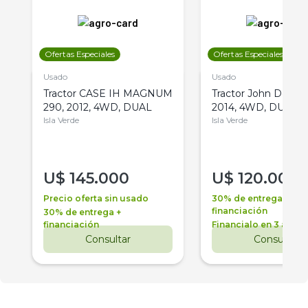
Ofertas Especiales
Ofertas Especiales
Usado
Usado
Tractor CASE IH MAGNUM
Tractor John Deere 
290, 2012, 4WD, DUAL
2014, 4WD, DUAL
Isla Verde
Isla Verde
U$
145.000
U$
120.000
Precio oferta sin usado
30% de entrega +
financiación
30% de entrega +
financiación
Financialo en 3 años
Consultar
Consultar