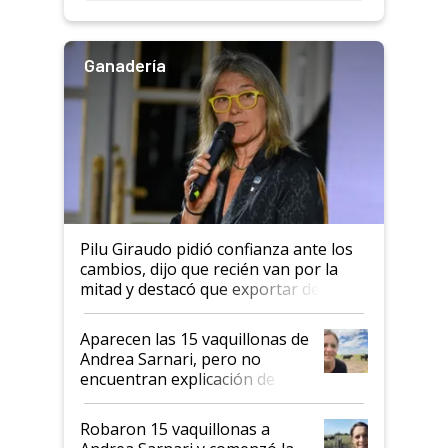
rendimiento
Ganadería
Pilu Giraudo pidió confianza ante los
cambios, dijo que recién van por la
mitad y destacó que exportar dejó de
ser "para unos pocos": "Tenemos un
mandato muy claro del gobierno
Aparecen las 15 vaquillonas de
nacional"
Andrea Sarnari, pero no
encuentran explicación de
cómo llegaron allí
Robaron 15 vaquillonas a