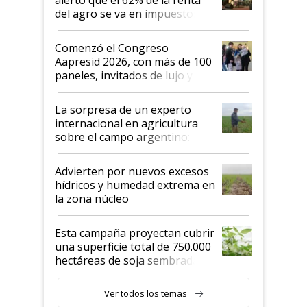
del agro se va en impuestos:
"No es bueno que en
Argentina se sigan discutiendo
Comenzó el Congreso
las mismas cosas de hace 50
Aapresid 2026, con más de 100
años"
paneles, invitados de lujo y
todas las tendencias
La sorpresa de un experto
internacional en agricultura
sobre el campo argentino:
"Estoy muy impresionado"
Advierten por nuevos excesos
hídricos y humedad extrema en
la zona núcleo
Esta campaña proyectan cubrir
una superficie total de 750.000
hectáreas de soja sembradas
con una nueva generación de
variedades que marcan un
Ver todos los temas
salto tecnológico en genética y