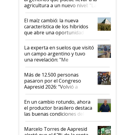
agricultura a un nuevo nivel: "Las
posibilidades de crecimiento son
infinitas"
El maíz cambió: la nueva
característica de los híbridos
que abre una oportunidad en
el lote
La experta en suelos que visitó
un campo argentino y tuvo
una revelación: "Me
impresionó mucho"
Más de 12.500 personas
pasaron por el Congreso
Aapresid 2026: "Volvió a
demostrar que hablar del
suelo es hablar de todo el
En un cambio rotundo, ahora
sistema productivo"
el productor brasilero destaca
las buenas condiciones del
agro argentino para invertir:
"Los veo más motivados"
Marcelo Torres de Aapresid
alertó que el 62% de la renta