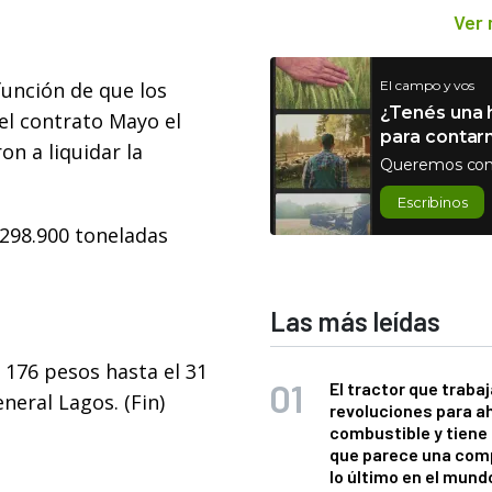
Ver
 función de que los
El campo y vos
¿Tenés una h
 el contrato Mayo el
para contar
on a liquidar la
Queremos con
Escribinos
 298.900 toneladas
Las más leídas
 176 pesos hasta el 31
El tractor que trabaj
neral Lagos. (Fin)
revoluciones para a
combustible y tiene
que parece una com
lo último en el mund