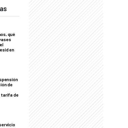
das
nos, qué
nvases
el
esid en
uspensión
ción de
 tarifa de
servicio