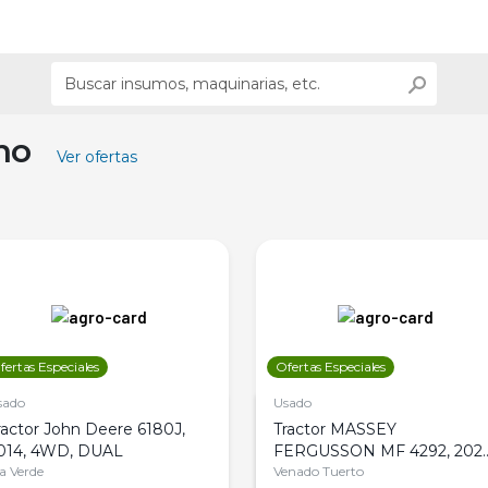
ino
Ver ofertas
fertas Especiales
Ofertas Especiales
sado
Usado
ractor John Deere 6180J,
Tractor MASSEY
014, 4WD, DUAL
FERGUSSON MF 4292, 2020
la Verde
4WD, PATON
Venado Tuerto