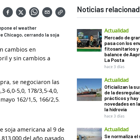
Noticias relaciona
 impone el weather
Actualidad
 Chicago, cerrando la soja
Mercado de gra
pasa con los e
in cambios en
fitosanitarios y 
balance de Aapr
ril y sin cambios a
La Posta
hace 3 días
Actualidad
ra, se negociaron las
Oficializan la s
3-6,0-5,0, 178/3,5-4,0,
de la desregula
prácticos y hay
s mayo 162/1,5, 166/2,5.
novedades en la
la hidrovía
hace 3 días
e soja americana al 9 de
Actualidad
Se normaliza el 
.813.000 del año pasado.