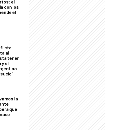
rtos: el
a con los
pende el
flicto
ta al
esta tener
 y el
Argentina
 sucio"
lvamos la
tante
mbera que
rnado