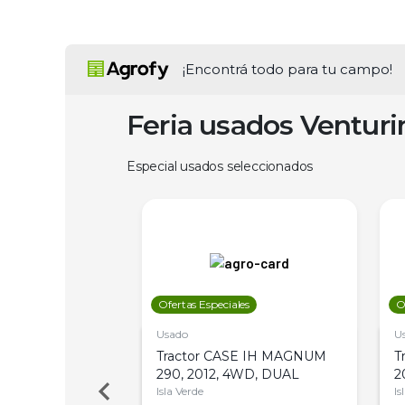
¡Encontrá todo para tu campo!
Feria usados Ventur
Especial usados seleccionados
les
Ofertas Especiales
O
Usado
U
a Metalfor 7040,
Tractor CASE IH MAGNUM
T
Bot 32 Mts
290, 2012, 4WD, DUAL
2
Isla Verde
Is