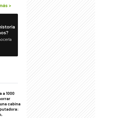
 más
>
istoria
nos?
ocerla
a a 1000
horrar
 una cabina
putadora:
o,