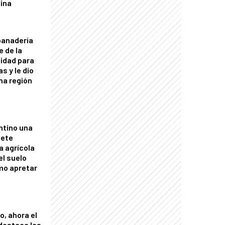
tina
panadería
e de la
idad para
s y le dio
una región
ntino una
mete
a agrícola
el suelo
mo apretar
o, ahora el
 destaca las