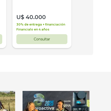
U$
40.000
U$
30.000
30% de entrega + financiación
30% de entrega + 
Financialo en 4 años
Financialo en 3 a
Consultar
Consul