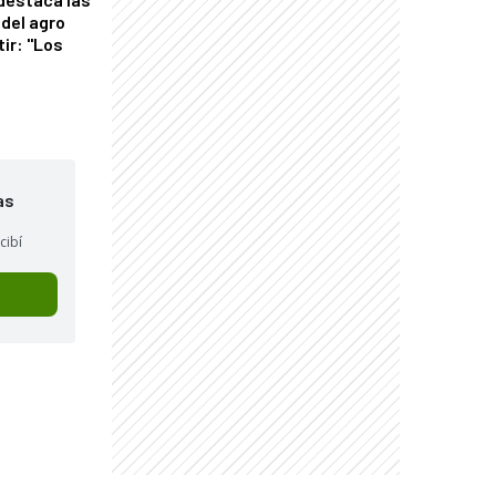
del agro
tir: "Los
"
as
cibí