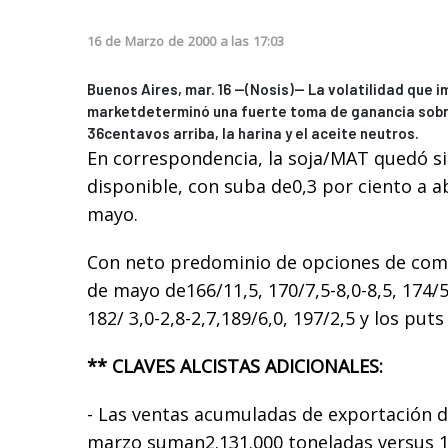
16
de
Marzo
de
2000
a las
17:03
Buenos Aires, mar. 16 --(Nosis)-- La volatilidad que
marketdeterminó una fuerte toma de ganancia sobre
36centavos arriba, la harina y el aceite neutros.
En correspondencia, la soja/MAT quedó s
disponible, con suba de0,3 por ciento a ab
mayo.
Con neto predominio de opciones de comp
de mayo de166/11,5, 170/7,5-8,0-8,5, 174/5,
182/ 3,0-2,8-2,7,189/6,0, 197/2,5 y los put
** CLAVES ALCISTAS ADICIONALES:
- Las ventas acumuladas de exportación d
marzo suman2.131.000 toneladas versus 1