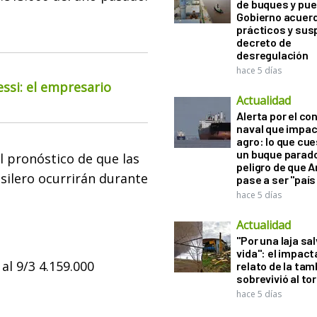
de buques y pue
Gobierno acuerd
prácticos y sus
decreto de
desregulación
hace 5 días
essi: el empresario
Actualidad
Alerta por el con
naval que impac
agro: lo que cu
un buque parado
el pronóstico de que las
peligro de que 
silero ocurrirán durante
pase a ser "país
hace 5 días
Actualidad
"Por una laja sa
vida": el impac
al 9/3 4.159.000
relato de la ta
sobrevivió al to
hace 5 días