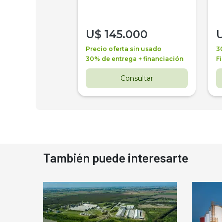
000
U$
145.000
a + financiación
Precio oferta sin usado
3
 4 años
30% de entrega + financiación
F
nsultar
Consultar
También puede interesarte