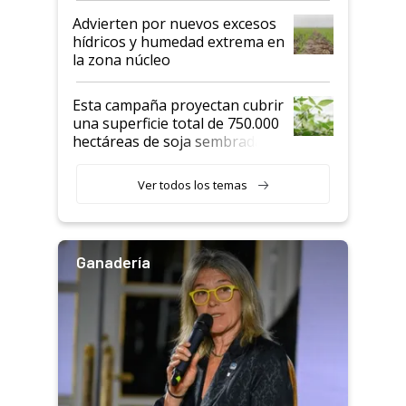
Advierten por nuevos excesos
hídricos y humedad extrema en
la zona núcleo
Esta campaña proyectan cubrir
una superficie total de 750.000
hectáreas de soja sembradas
con una nueva generación de
variedades que marcan un
Ver todos los temas
salto tecnológico en genética y
rendimiento
Ganadería