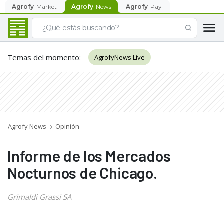
Agrofy
Market
Agrofy
News
Agrofy
Pay
Temas del momento
:
AgrofyNews Live
Agrofy News
Opinión
Informe de los Mercados
Nocturnos de Chicago.
Grimaldi Grassi SA