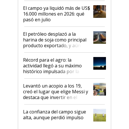
El campo ya liquidó más de US$
16.000 millones en 2026: qué
pasó en julio
El petróleo desplazó a la
harina de soja como principal
producto exportado, y aún así
el agro aportó casi seis de cada
diez dólares y sostuvo el
Récord para el agro: la
liderazgo en un semestre
actividad llegó a su máximo
récord
histórico impulsada por la
cosecha y las exportaciones
Levantó un acopio a los 19,
creó el lugar que elige Messi y
destaca que invertir en el
kirchnerismo era como "darle
plata a un hijo para droga":
La confianza del campo sigue
Juan Félix Rossetti, el libertario
alta, aunque perdió impulso
que de una dura crisis salió
más fuerte y apuesta al cambio