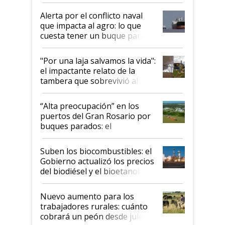
suspende el decreto de
desregulación
Alerta por el conflicto naval
que impacta al agro: lo que
cuesta tener un buque parado
y el peligro de que Argentina
pase a ser "país sucio"
"Por una laja salvamos la vida":
el impactante relato de la
tambera que sobrevivió al
tornado
“Alta preocupación” en los
puertos del Gran Rosario por
buques parados: el
funcionamiento de las
exportadoras en tensión tras
Suben los biocombustibles: el
la medida de fuerza de los
Gobierno actualizó los precios
prácticos
del biodiésel y el bioetanol
Nuevo aumento para los
trabajadores rurales: cuánto
cobrará un peón desde julio