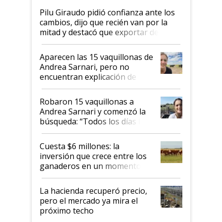
Pilu Giraudo pidió confianza ante los
cambios, dijo que recién van por la
mitad y destacó que exportar dejó de
ser "para unos pocos": "Tenemos un
mandato muy claro del gobierno
Aparecen las 15 vaquillonas de
nacional"
Andrea Sarnari, pero no
encuentran explicación de
cómo llegaron allí
Robaron 15 vaquillonas a
Andrea Sarnari y comenzó la
búsqueda: “Todos los días le
toca a algún productor”
Cuesta $6 millones: la
inversión que crece entre los
ganaderos en un momento
histórico para la actividad
La hacienda recuperó precio,
pero el mercado ya mira el
próximo techo