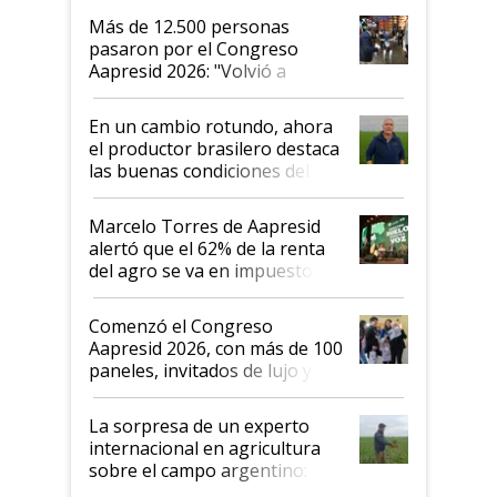
Más de 12.500 personas
pasaron por el Congreso
Aapresid 2026: "Volvió a
demostrar que hablar del
suelo es hablar de todo el
En un cambio rotundo, ahora
sistema productivo"
el productor brasilero destaca
las buenas condiciones del
agro argentino para invertir:
"Los veo más motivados"
Marcelo Torres de Aapresid
alertó que el 62% de la renta
del agro se va en impuestos:
"No es bueno que en
Argentina se sigan discutiendo
Comenzó el Congreso
las mismas cosas de hace 50
Aapresid 2026, con más de 100
años"
paneles, invitados de lujo y
todas las tendencias
La sorpresa de un experto
internacional en agricultura
sobre el campo argentino:
"Estoy muy impresionado"