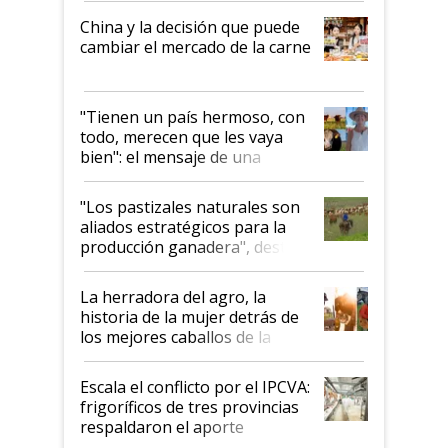
China y la decisión que puede
cambiar el mercado de la carne
"Tienen un país hermoso, con
todo, merecen que les vaya
bien": el mensaje de una
ganadera uruguaya sobre las
oportunidades que se abren
"Los pastizales naturales son
para el agro en Argentina, con
aliados estratégicos para la
foco en la carne
producción ganadera", destaca
la iniciativa que ya reúne a 46
establecimientos en Argentina
La herradora del agro, la
historia de la mujer detrás de
los mejores caballos de la
Argentina y los mitos que
todavía hacen sufrir a estos
Escala el conflicto por el IPCVA:
animales: "Mientras me
frigoríficos de tres provincias
descalificaban, yo seguí
respaldaron el aporte
haciendo currículum"
obligatorio