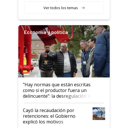
Ver todos los temas
Economía y política
"Hay normas que están escritas
como si el productor fuera un
delincuente”: la desregulación llegó
al Congreso Aapresid y hasta se
habló del financiamiento al IPCVA
Cayó la recaudación por
retenciones: el Gobierno
explicó los motivos