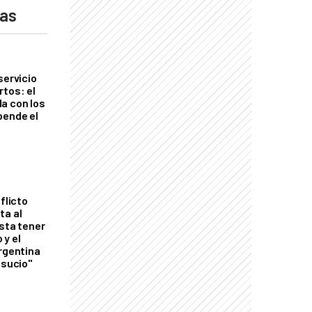
das
servicio
rtos: el
a con los
pende el
flicto
ta al
esta tener
 y el
Argentina
 sucio"