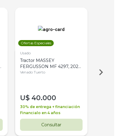
Ofertas Especiales
Ofertas Especiales
Usado
Usado
Tractor MASSEY
Tractor AGCO ALL
,
FERGUSSON MF 4297, 2020,
2003, 4WD, PA
4WD, PATON
Venado Tuerto
Venado Tuerto
U$
40.000
U$
30.000
30% de entrega + financiación
30% de entrega + 
Financialo en 4 años
Financialo en 3 a
Consultar
Consul