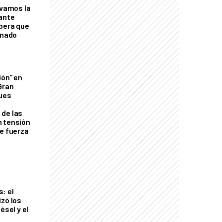
lvamos la
tante
mbera que
rnado
ión” en
Gran
ques
de las
n tensión
de fuerza
s
: el
izó los
ésel y el