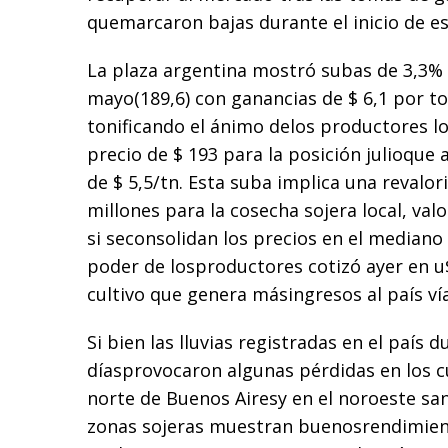
quemarcaron bajas durante el inicio de e
La plaza argentina mostró subas de 3,3% 
mayo(189,6) con ganancias de $ 6,1 por t
tonificando el ánimo delos productores l
precio de $ 193 para la posición julioqu
de $ 5,5/tn. Esta suba implica una revalor
millones para la cosecha sojera local, va
si seconsolidan los precios en el mediano p
poder de losproductores cotizó ayer en u
cultivo que genera másingresos al país vía
Si bien las lluvias registradas en el país 
díasprovocaron algunas pérdidas en los cu
norte de Buenos Airesy en el noroeste sant
zonas sojeras muestran buenosrendimien