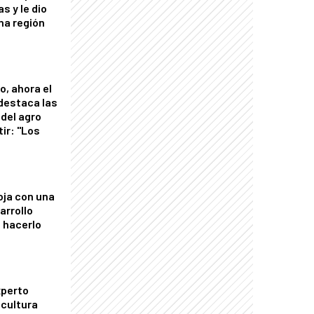
s y le dio
una región
o, ahora el
 destaca las
del agro
tir: "Los
"
oja con una
arrollo
 hacerlo
xperto
icultura