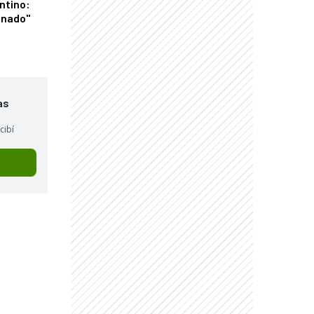
ntino:
onado"
as
cibí