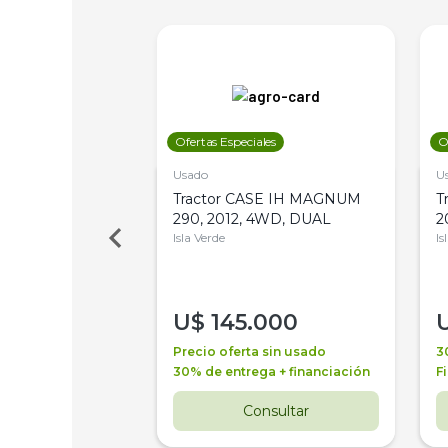
les
Ofertas Especiales
O
Usado
U
a Metalfor 7040,
Tractor CASE IH MAGNUM
T
Bot 32 Mts
290, 2012, 4WD, DUAL
2
Isla Verde
Is
000
U$
145.000
a + financiación
Precio oferta sin usado
3
 4 años
30% de entrega + financiación
F
nsultar
Consultar