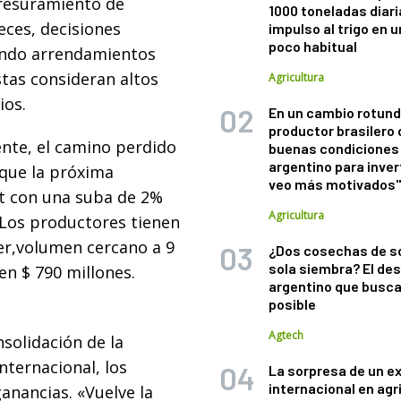
resuramiento de
1000 toneladas diaria
eces, decisiones
impulso al trigo en 
poco habitual
ando arrendamientos
stas consideran altos
Agricultura
ios.
En un cambio rotund
productor brasilero
nte, el camino perdido
buenas condiciones 
argentino para inver
nque la próxima
veo más motivados
/t con una suba de 2%
Agricultura
 Los productores tienen
er,volumen cercano a 9
¿Dos cosechas de s
sola siembra? El des
en $ 790 millones.
argentino que busca
posible
Agtech
nsolidación de la
nternacional, los
La sorpresa de un e
internacional en agr
nancias. «Vuelve la