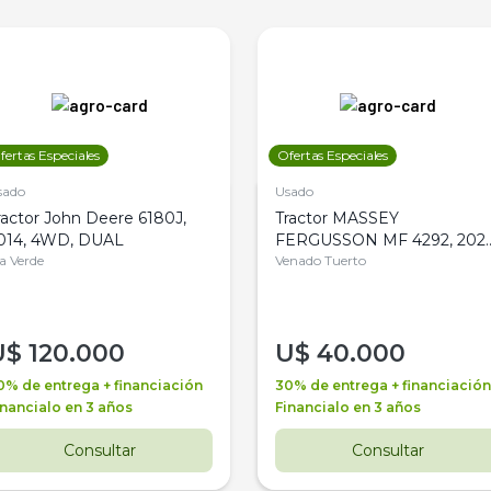
fertas Especiales
Ofertas Especiales
sado
Usado
ractor John Deere 6180J,
Tractor MASSEY
014, 4WD, DUAL
FERGUSSON MF 4292, 2020
la Verde
4WD, PATON
Venado Tuerto
U$
120.000
U$
40.000
0% de entrega + financiación
30% de entrega + financiación
inancialo en 3 años
Financialo en 3 años
Consultar
Consultar