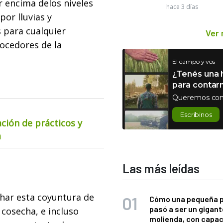
 encima delos niveles
hace 3 días
or lluvias y
 para cualquier
Ver
ocedores de la
El campo y vos
¿Tenés una h
para contar
Queremos con
Escribinos
ación de prácticos y
a
Las más leídas
har esta coyuntura de
Cómo una pequeña 
pasó a ser un gigant
 cosecha, e incluso
molienda, con capac