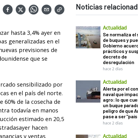
Noticias relaciona
Actualidad
nzar hasta 3,4% ayer en
Se normaliza el 
de buques y pue
as generalizadas en el
Gobierno acuerd
nuevas previsiones de
prácticos y sus
decreto de
adounidense que se
desregulación
hace 2 días
Actualidad
ercado sensibilizado por
Alerta por el con
as en el país del norte.
naval que impac
agro: lo que cu
ue 60% de la cosecha de
un buque parado
entra todavía en manos
peligro de que 
pase a ser "país
ducción estimado en 20,5
hace 2 días
istradasayer hacen
anancias y ventas
Actualidad