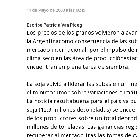
11
de
Mayo
de
2000
a las
08:15
Escribe Patricia Van Ploeg
Los precios de los granos volvieron a ava
la Argentinacomo consecuencia de las sub
mercado internacional, por elimpulso de 
clima seco en las área de producciónest
encuentran en plena tarea de siembra.
La soja volvió a liderar las subas en un m
el mínimorumor sobre variaciones climátic
La noticia resultabuena para el país ya q
soja (12,3 millones detoneladas) se encu
de los productores sobre un total depro
millones de toneladas. Las ganancias reg
recuperar al mercado tras las tomas de g