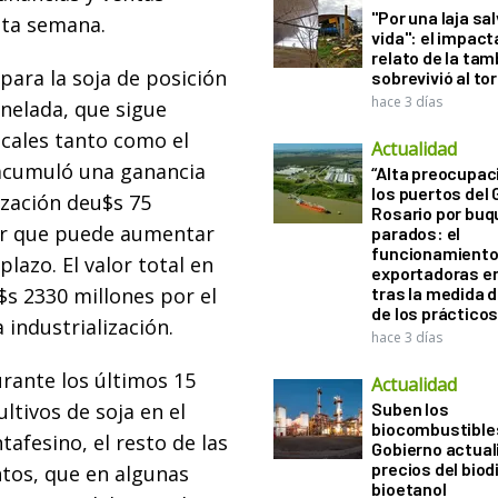
"Por una laja sa
sta semana.
vida": el impac
relato de la ta
para la soja de posición
sobrevivió al to
hace 3 días
onelada, que sigue
ocales tanto como el
Actualidad
e acumuló una ganancia
“Alta preocupac
los puertos del 
ización deu$s 75
Rosario por bu
lor que puede aumentar
parados: el
funcionamiento 
lazo. El valor total en
exportadoras e
$s 2330 millones por el
tras la medida 
de los práctico
 industrialización.
hace 3 días
durante los últimos 15
Actualidad
ltivos de soja en el
Suben los
biocombustibles
afesino, el resto de las
Gobierno actual
precios del biodi
tos, que en algunas
bioetanol