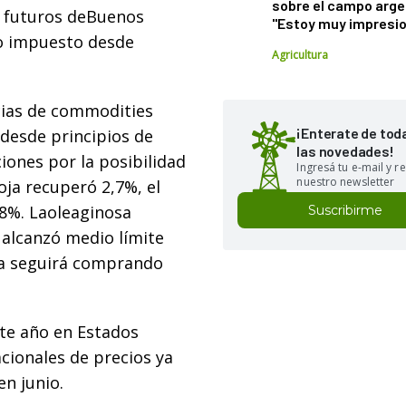
sobre el campo arge
de futuros deBuenos
"Estoy muy impresi
mo impuesto desde
Agricultura
ncias de commodities
¡Enterate de tod
 desde principios de
las novedades!
iones por la posibilidad
Ingresá tu e-mail y re
nuestro newsletter
oja recuperó 2,7%, el
,8%. Laoleaginosa
Suscribirme
 alcanzó medio límite
na seguirá comprando
ste año en Estados
cionales de precios ya
n junio.