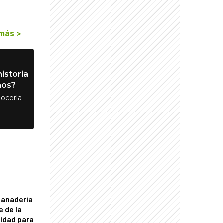
 más
>
istoria
nos?
ocerla
panadería
e de la
idad para