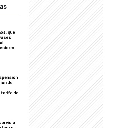
das
nos, qué
nvases
el
esid en
uspensión
ción de
 tarifa de
servicio
rtos: el