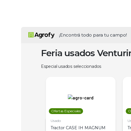
¡Encontrá todo para tu campo!
Feria usados Ventur
Especial usados seleccionados
les
Ofertas Especiales
O
Usado
U
a Metalfor 7040,
Tractor CASE IH MAGNUM
T