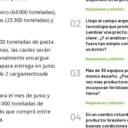
Maquinarias y vehículos
co (64.900 toneladas),
s (23.300 toneladas) y
Llegó al campo arge
tecnología que pro
cambiar una práctic
clave: ¿Y si analizar 
00 toneladas de pasta
fuera tan simple co
nas, las caules serán
un botón?
ionalmente encargue
Maquinarias y vehículos
apara entrega en junio.
Más de 30 equipos p
 de 2 cargamentosde
mismo desafío: ¿Po
vez más productore
incorporan fertiliza
tierra?
ra el mes de junio y
.000 toneladas de
Maquinarias y vehículos
ás que compró entre
En un cambio rotund
a.
productor brasilero
buenas condiciones 