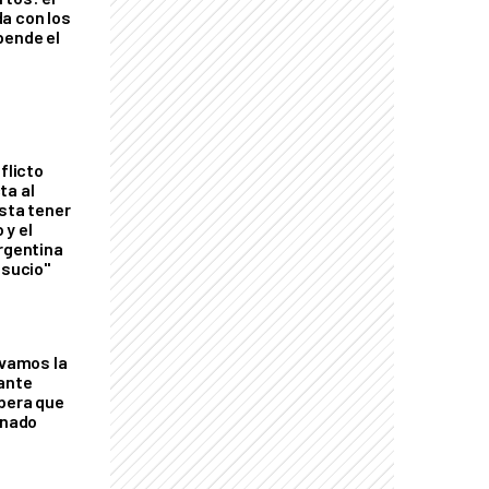
a con los
pende el
flicto
ta al
esta tener
 y el
Argentina
 sucio"
lvamos la
tante
mbera que
rnado