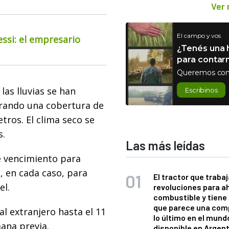
Ver
El campo y vos
essi: el empresario
¿Tenés una h
para contar
Queremos con
las lluvias se han
Escribinos
rando una cobertura de
ros. El clima seco se
s.
Las más leídas
de vencimiento para
, en cada caso, para
El tractor que trabaj
el.
revoluciones para a
combustible y tiene
que parece una com
l extranjero hasta el 11
lo último en el mund
ana previa.
disponible en Argen