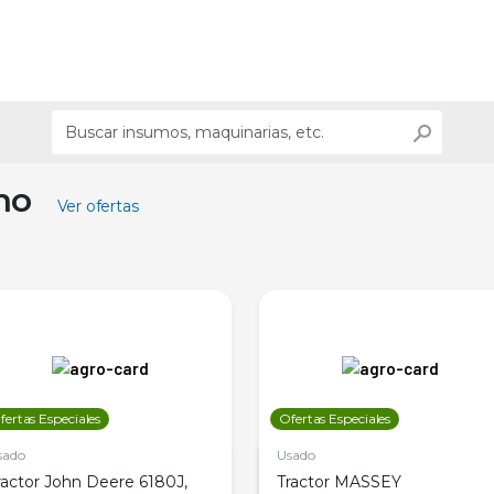
ino
Ver ofertas
fertas Especiales
Ofertas Especiales
sado
Usado
ractor John Deere 6180J,
Tractor MASSEY