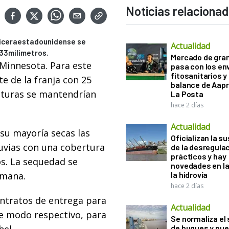
Noticias relaciona
maiceraestadounidense se
Actualidad
 33milímetros.
Mercado de gra
 Minnesota. Para este
pasa con los e
fitosanitarios y 
te de la franja con 25
balance de Aapr
aturas se mantendrían
La Posta
hace 2 días
Actualidad
 su mayoría secas las
Oficializan la s
luvias con una cobertura
de la desregula
prácticos y hay
s. La sequedad se
novedades en la
emana.
la hidrovía
hace 2 días
ontratos de entrega para
Actualidad
de modo respectivo, para
Se normaliza el 
de buques y pue