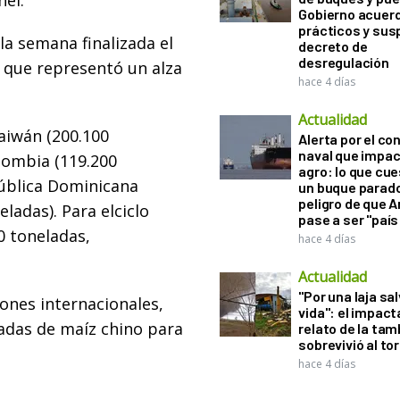
hel.
Gobierno acuerd
prácticos y sus
la semana finalizada el
decreto de
desregulación
 que representó un alza
hace 4 días
Actualidad
Taiwán (200.100
Alerta por el con
naval que impac
lombia (119.200
agro: lo que cu
pública Dominicana
un buque parado
peligro de que 
ladas). Para elciclo
pase a ser "país
0 toneladas,
hace 4 días
Actualidad
"Por una laja sa
ones internacionales,
vida": el impac
ladas de maíz chino para
relato de la ta
sobrevivió al to
hace 4 días