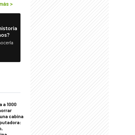
 más
>
istoria
nos?
ocerla
a a 1000
horrar
 una cabina
putadora:
o,
tina