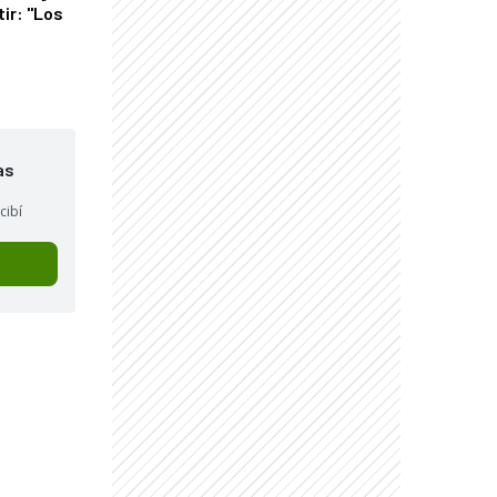
tir: "Los
"
as
cibí