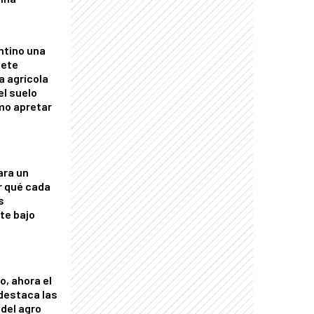
ntino una
mete
a agrícola
el suelo
mo apretar
ara un
r qué cada
s
nte bajo
o, ahora el
 destaca las
del agro