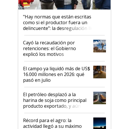
"Hay normas que están escritas
como si el productor fuera un
delincuente”: la desregulación llegó
al Congreso Aapresid y hasta se
habló del financiamiento al IPCVA
Cayó la recaudación por
retenciones: el Gobierno
explicó los motivos
El campo ya liquidó más de US$
16.000 millones en 2026: qué
pasó en julio
El petróleo desplazó a la
harina de soja como principal
producto exportado, y aún así
el agro aportó casi seis de cada
diez dólares y sostuvo el
Récord para el agro: la
liderazgo en un semestre
actividad llegó a su máximo
récord