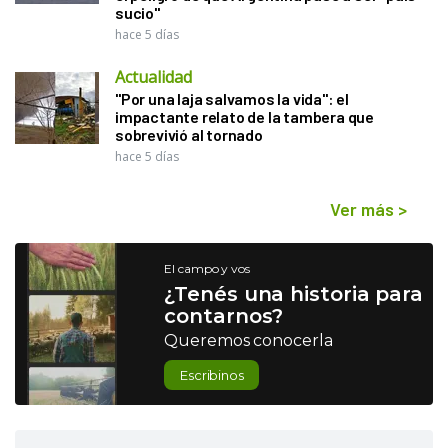
sucio"
hace 5 días
Actualidad
"Por una laja salvamos la vida": el
impactante relato de la tambera que
sobrevivió al tornado
hace 5 días
Ver más
>
El campo y vos
¿Tenés una historia para
contarnos?
Queremos conocerla
Escribinos