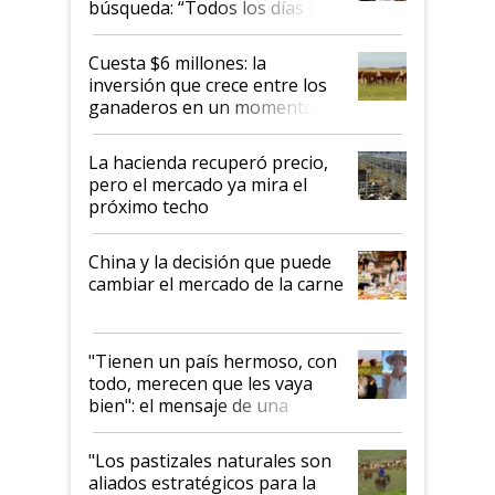
búsqueda: “Todos los días le
toca a algún productor”
Cuesta $6 millones: la
inversión que crece entre los
ganaderos en un momento
histórico para la actividad
La hacienda recuperó precio,
pero el mercado ya mira el
próximo techo
China y la decisión que puede
cambiar el mercado de la carne
"Tienen un país hermoso, con
todo, merecen que les vaya
bien": el mensaje de una
ganadera uruguaya sobre las
oportunidades que se abren
"Los pastizales naturales son
para el agro en Argentina, con
aliados estratégicos para la
foco en la carne