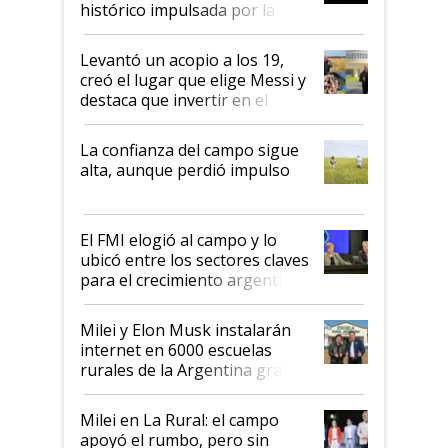
histórico impulsada por la
cosecha y las exportaciones
Levantó un acopio a los 19,
creó el lugar que elige Messi y
destaca que invertir en el
kirchnerismo era como "darle
plata a un hijo para droga":
La confianza del campo sigue
Juan Félix Rossetti, el libertario
alta, aunque perdió impulso
que de una dura crisis salió
más fuerte y apuesta al cambio
de Milei
El FMI elogió al campo y lo
ubicó entre los sectores claves
para el crecimiento argentino
Milei y Elon Musk instalarán
internet en 6000 escuelas
rurales de la Argentina gracias
a un acuerdo con Starlink
Milei en La Rural: el campo
apoyó el rumbo, pero sin