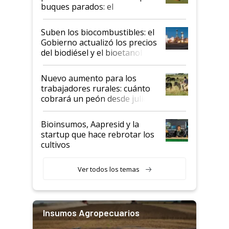
buques parados: el
funcionamiento de las
exportadoras en tensión tras
Suben los biocombustibles: el
la medida de fuerza de los
Gobierno actualizó los precios
prácticos
del biodiésel y el bioetanol
Nuevo aumento para los
trabajadores rurales: cuánto
cobrará un peón desde julio
Bioinsumos, Aapresid y la
startup que hace rebrotar los
cultivos
Ver todos los temas
Insumos Agropecuarios