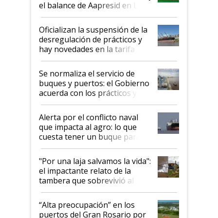
el balance de Aapresid en La
Posta
Oficializan la suspensión de la
desregulación de prácticos y
hay novedades en la tarifa de
la hidrovía
Se normaliza el servicio de
buques y puertos: el Gobierno
acuerda con los prácticos y
suspende el decreto de
desregulación
Alerta por el conflicto naval
que impacta al agro: lo que
cuesta tener un buque parado
y el peligro de que Argentina
pase a ser "país sucio"
"Por una laja salvamos la vida":
el impactante relato de la
tambera que sobrevivió al
tornado
“Alta preocupación” en los
puertos del Gran Rosario por