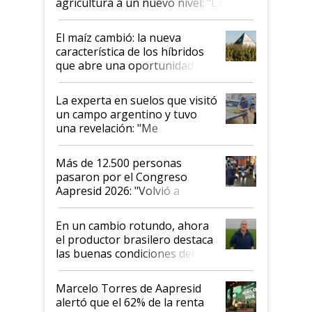
agricultura a un nuevo nivel: "Las
posibilidades de crecimiento son
infinitas"
El maíz cambió: la nueva
característica de los híbridos
que abre una oportunidad en
el lote
La experta en suelos que visitó
un campo argentino y tuvo
una revelación: "Me
impresionó mucho"
Más de 12.500 personas
pasaron por el Congreso
Aapresid 2026: "Volvió a
demostrar que hablar del
suelo es hablar de todo el
En un cambio rotundo, ahora
sistema productivo"
el productor brasilero destaca
las buenas condiciones del
agro argentino para invertir:
"Los veo más motivados"
Marcelo Torres de Aapresid
alertó que el 62% de la renta