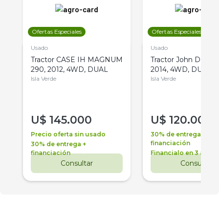
Ofertas Especiales
Ofertas Especiales
Usado
Usado
Tractor CASE IH MAGNUM
Tractor John Deere 
290, 2012, 4WD, DUAL
2014, 4WD, DUAL
Isla Verde
Isla Verde
U$
145.000
U$
120.000
Precio oferta sin usado
30% de entrega +
financiación
30% de entrega +
financiación
Financialo en 3 años
Consultar
Consultar