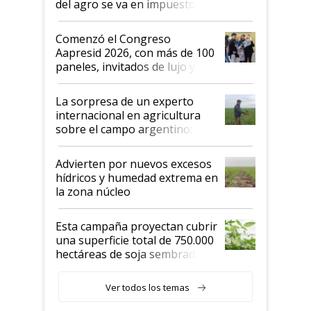
del agro se va en impuestos:
"No es bueno que en
Argentina se sigan discutiendo
Comenzó el Congreso
las mismas cosas de hace 50
Aapresid 2026, con más de 100
años"
paneles, invitados de lujo y
todas las tendencias
La sorpresa de un experto
internacional en agricultura
sobre el campo argentino:
"Estoy muy impresionado"
Advierten por nuevos excesos
hídricos y humedad extrema en
la zona núcleo
Esta campaña proyectan cubrir
una superficie total de 750.000
hectáreas de soja sembradas
con una nueva generación de
variedades que marcan un
Ver todos los temas
salto tecnológico en genética y
rendimiento