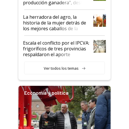
producción ganadera", destaca
la iniciativa que ya reúne a 46
establecimientos en Argentina
La herradora del agro, la
historia de la mujer detrás de
los mejores caballos de la
Argentina y los mitos que
todavía hacen sufrir a estos
Escala el conflicto por el IPCVA:
animales: "Mientras me
frigoríficos de tres provincias
descalificaban, yo seguí
respaldaron el aporte
haciendo currículum"
obligatorio
Ver todos los temas
Economía y política