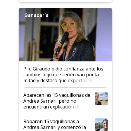
Ganadería
Pilu Giraudo pidió confianza ante los
cambios, dijo que recién van por la
mitad y destacó que exportar dejó de
ser "para unos pocos": "Tenemos un
mandato muy claro del gobierno
Aparecen las 15 vaquillonas de
nacional"
Andrea Sarnari, pero no
encuentran explicación de
cómo llegaron allí
Robaron 15 vaquillonas a
Andrea Sarnari y comenzó la