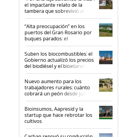
el impactante relato de la
tambera que sobrevivió al
tornado
“Alta preocupación” en los
puertos del Gran Rosario por
buques parados: el
funcionamiento de las
exportadoras en tensión tras
Suben los biocombustibles: el
la medida de fuerza de los
Gobierno actualizó los precios
prácticos
del biodiésel y el bioetanol
Nuevo aumento para los
trabajadores rurales: cuánto
cobrará un peón desde julio
Bioinsumos, Aapresid y la
startup que hace rebrotar los
cultivos
Carbap renovó su conducción