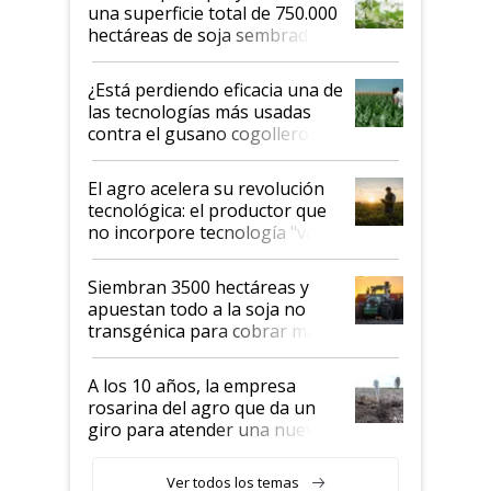
una superficie total de 750.000
hectáreas de soja sembradas
con una nueva generación de
variedades que marcan un
¿Está perdiendo eficacia una de
salto tecnológico en genética y
las tecnologías más usadas
rendimiento
contra el gusano cogollero? El
desafío de una tecnología clave
El agro acelera su revolución
tecnológica: el productor que
no incorpore tecnología "va a
perder el tren"
Siembran 3500 hectáreas y
apuestan todo a la soja no
transgénica para cobrar más
por tonelada: compraron un
semillero
A los 10 años, la empresa
rosarina del agro que da un
giro para atender una nueva
etapa en el agro
Ver todos los temas