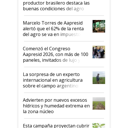
productor brasilero destaca las
buenas condiciones del agro
argentino para invertir: "Los veo
más motivados"
Marcelo Torres de Aapresid
alertó que el 62% de la renta
del agro se va en impuestos:
"No es bueno que en
Argentina se sigan discutiendo
Comenzó el Congreso
las mismas cosas de hace 50
Aapresid 2026, con más de 100
años"
paneles, invitados de lujo y
todas las tendencias
La sorpresa de un experto
internacional en agricultura
sobre el campo argentino:
"Estoy muy impresionado"
Advierten por nuevos excesos
hídricos y humedad extrema en
la zona núcleo
Esta campaña proyectan cubrir