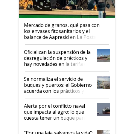
Mercado de granos, qué pasa con
los envases fitosanitarios y el
balance de Aapresid en La Posta
Oficializan la suspensión de la
desregulación de prácticos y
hay novedades en la tarifa de
la hidrovía
Se normaliza el servicio de
buques y puertos: el Gobierno
acuerda con los prácticos y
suspende el decreto de
desregulación
Alerta por el conflicto naval
que impacta al agro: lo que
cuesta tener un buque parado
y el peligro de que Argentina
pase a ser "país sucio"
"Por una laja salvamos la vida":