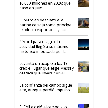
16.000 millones en 2026: qué
pasó en julio
El petróleo desplazó a la
harina de soja como principal
producto exportado, y aún así
el agro aportó casi seis de cada
diez dólares y sostuvo el
Récord para el agro: la
liderazgo en un semestre
actividad llegó a su máximo
récord
histórico impulsada por la
cosecha y las exportaciones
Levantó un acopio a los 19,
creó el lugar que elige Messi y
destaca que invertir en el
kirchnerismo era como "darle
plata a un hijo para droga":
La confianza del campo sigue
Juan Félix Rossetti, el libertario
alta, aunque perdió impulso
que de una dura crisis salió
más fuerte y apuesta al cambio
de Milei
El FMI elogió al campo y lo