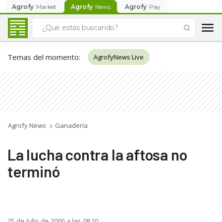
Agrofy
Market
Agrofy
News
Agrofy
Pay
Temas del momento
:
AgrofyNews Live
Agrofy News
Ganadería
La lucha contra la aftosa no
terminó
25
de
Julio
de
2000
a las
08:10