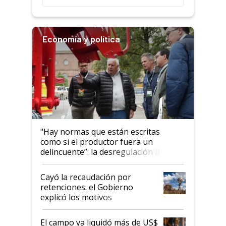
Economía y política
"Hay normas que están escritas
como si el productor fuera un
delincuente”: la desregulación llegó
al Congreso Aapresid y hasta se
habló del financiamiento al IPCVA
Cayó la recaudación por
retenciones: el Gobierno
explicó los motivos
El campo ya liquidó más de US$