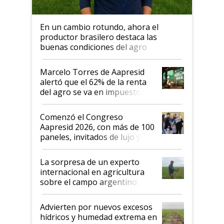
En un cambio rotundo, ahora el
productor brasilero destaca las
buenas condiciones del agro
argentino para invertir: "Los veo
más motivados"
Marcelo Torres de Aapresid
alertó que el 62% de la renta
del agro se va en impuestos:
"No es bueno que en
Argentina se sigan discutiendo
Comenzó el Congreso
las mismas cosas de hace 50
Aapresid 2026, con más de 100
años"
paneles, invitados de lujo y
todas las tendencias
La sorpresa de un experto
internacional en agricultura
sobre el campo argentino:
"Estoy muy impresionado"
Advierten por nuevos excesos
hídricos y humedad extrema en