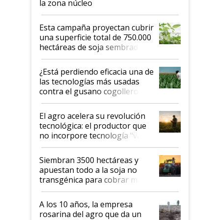
la zona núcleo
Esta campaña proyectan cubrir
una superficie total de 750.000
hectáreas de soja sembradas
con una nueva generación de
variedades que marcan un
¿Está perdiendo eficacia una de
salto tecnológico en genética y
las tecnologías más usadas
rendimiento
contra el gusano cogollero? El
desafío de una tecnología clave
El agro acelera su revolución
tecnológica: el productor que
no incorpore tecnología "va a
perder el tren"
Siembran 3500 hectáreas y
apuestan todo a la soja no
transgénica para cobrar más
por tonelada: compraron un
semillero
A los 10 años, la empresa
rosarina del agro que da un