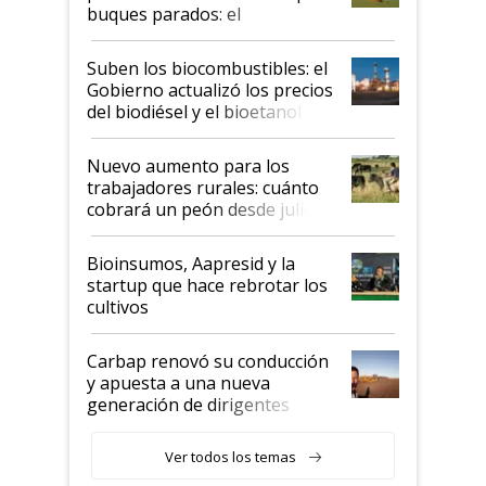
buques parados: el
funcionamiento de las
exportadoras en tensión tras
Suben los biocombustibles: el
la medida de fuerza de los
Gobierno actualizó los precios
prácticos
del biodiésel y el bioetanol
Nuevo aumento para los
trabajadores rurales: cuánto
cobrará un peón desde julio
Bioinsumos, Aapresid y la
startup que hace rebrotar los
cultivos
Carbap renovó su conducción
y apuesta a una nueva
generación de dirigentes
rurales
Ver todos los temas