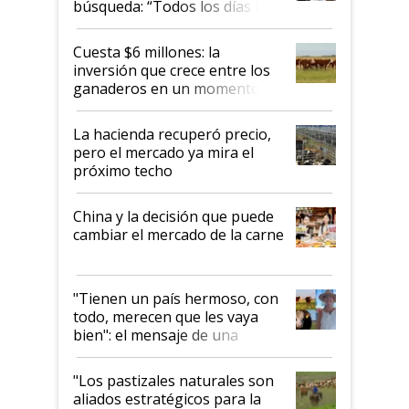
búsqueda: “Todos los días le
toca a algún productor”
Cuesta $6 millones: la
inversión que crece entre los
ganaderos en un momento
histórico para la actividad
La hacienda recuperó precio,
pero el mercado ya mira el
próximo techo
China y la decisión que puede
cambiar el mercado de la carne
"Tienen un país hermoso, con
todo, merecen que les vaya
bien": el mensaje de una
ganadera uruguaya sobre las
oportunidades que se abren
"Los pastizales naturales son
para el agro en Argentina, con
aliados estratégicos para la
foco en la carne