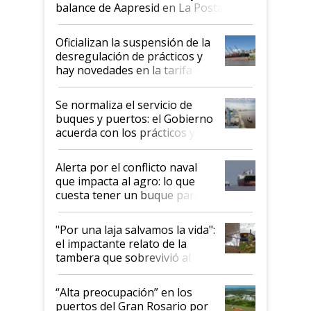
balance de Aapresid en La Posta
Oficializan la suspensión de la
desregulación de prácticos y
hay novedades en la tarifa de
la hidrovía
Se normaliza el servicio de
buques y puertos: el Gobierno
acuerda con los prácticos y
suspende el decreto de
desregulación
Alerta por el conflicto naval
que impacta al agro: lo que
cuesta tener un buque parado
y el peligro de que Argentina
pase a ser "país sucio"
"Por una laja salvamos la vida":
el impactante relato de la
tambera que sobrevivió al
tornado
“Alta preocupación” en los
puertos del Gran Rosario por