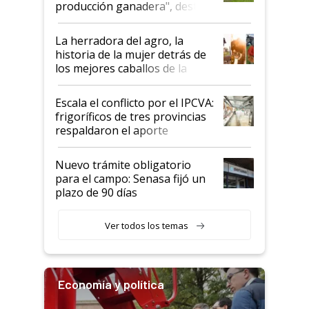
producción ganadera", destaca
la iniciativa que ya reúne a 46
establecimientos en Argentina
La herradora del agro, la
historia de la mujer detrás de
los mejores caballos de la
Argentina y los mitos que
todavía hacen sufrir a estos
Escala el conflicto por el IPCVA:
animales: "Mientras me
frigoríficos de tres provincias
descalificaban, yo seguí
respaldaron el aporte
haciendo currículum"
obligatorio
Nuevo trámite obligatorio
para el campo: Senasa fijó un
plazo de 90 días
Ver todos los temas
Economía y política