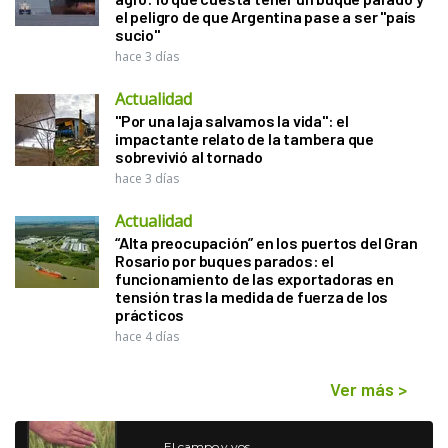
el peligro de que Argentina pase a ser "país
sucio"
hace 3 días
Actualidad
"Por una laja salvamos la vida": el
impactante relato de la tambera que
sobrevivió al tornado
hace 3 días
Actualidad
“Alta preocupación” en los puertos del Gran
Rosario por buques parados: el
funcionamiento de las exportadoras en
tensión tras la medida de fuerza de los
prácticos
hace 4 días
Ver más
>
El campo y vos