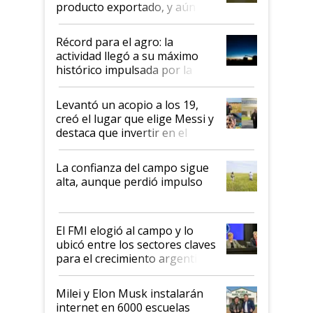
producto exportado, y aún así
el agro aportó casi seis de cada
diez dólares y sostuvo el
Récord para el agro: la
liderazgo en un semestre
actividad llegó a su máximo
récord
histórico impulsada por la
cosecha y las exportaciones
Levantó un acopio a los 19,
creó el lugar que elige Messi y
destaca que invertir en el
kirchnerismo era como "darle
plata a un hijo para droga":
La confianza del campo sigue
Juan Félix Rossetti, el libertario
alta, aunque perdió impulso
que de una dura crisis salió
más fuerte y apuesta al cambio
de Milei
El FMI elogió al campo y lo
ubicó entre los sectores claves
para el crecimiento argentino
Milei y Elon Musk instalarán
internet en 6000 escuelas