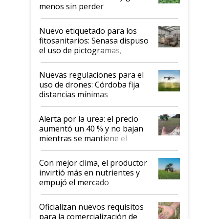
menos sin perder
productividad en la campaña
fina
Nuevo etiquetado para los
fitosanitarios: Senasa dispuso
el uso de pictogramas,
palabras de advertencia e
indicaciones
Nuevas regulaciones para el
uso de drones: Córdoba fija
distancias mínimas
Alerta por la urea: el precio
aumentó un 40 % y no bajan
mientras se mantiene el
conflicto en Medio Oriente
Con mejor clima, el productor
invirtió más en nutrientes y
empujó el mercado
Oficializan nuevos requisitos
para la comercialización de