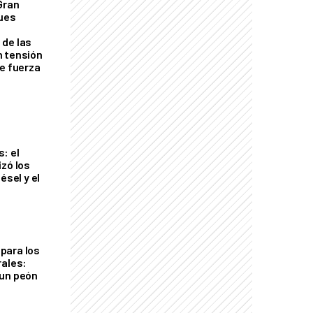
Gran
ques
de las
n tensión
de fuerza
s
: el
izó los
ésel y el
para los
rales:
 un peón