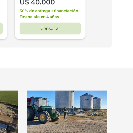
U$
40.000
U$
30.000
30% de entrega + financiación
30% de entrega + 
Financialo en 4 años
Financialo en 3 a
Consultar
Consul