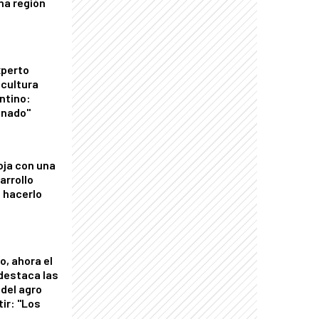
una región
xperto
icultura
ntino:
onado"
oja con una
arrollo
 hacerlo
o, ahora el
 destaca las
del agro
tir: "Los
"