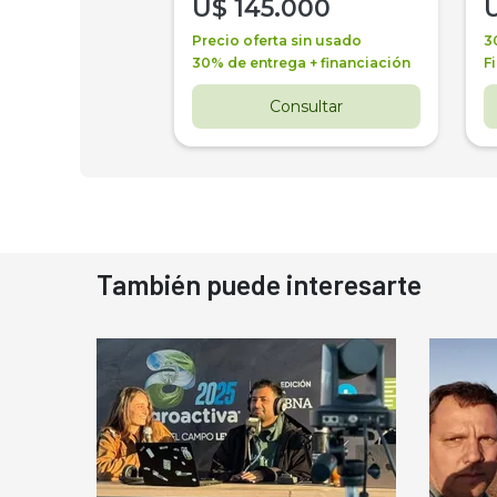
000
U$
145.000
a + financiación
Precio oferta sin usado
3
 4 años
30% de entrega + financiación
F
nsultar
Consultar
También puede interesarte