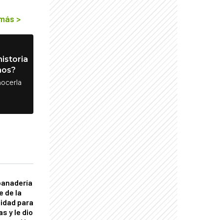
 más
>
istoria
nos?
ocerla
panadería
e de la
idad para
s y le dio