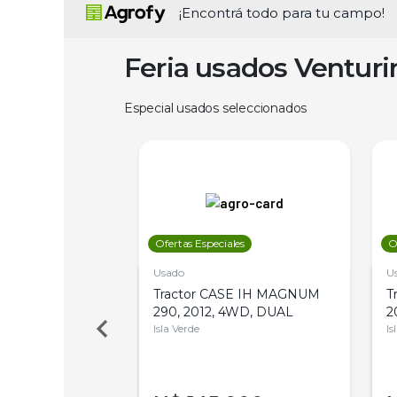
¡Encontrá todo para tu campo!
Feria usados Ventur
Especial usados seleccionados
les
Ofertas Especiales
O
Usado
U
a Metalfor 7040,
Tractor CASE IH MAGNUM
T
Bot 32 Mts
290, 2012, 4WD, DUAL
2
Isla Verde
Is