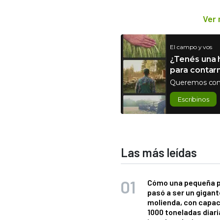
Ver
El campo y vos
¿Tenés una h
para contar
Queremos con
Escribinos
Las más leídas
Cómo una pequeña 
pasó a ser un gigant
molienda, con capac
1000 toneladas diaria