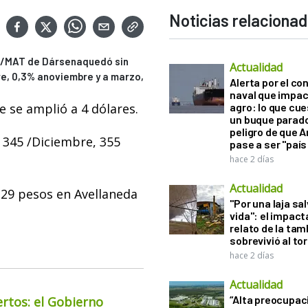
Noticias relaciona
sol/MAT de Dársenaquedó sin
Actualidad
re, 0,3% anoviembre y a marzo,
Alerta por el con
naval que impac
e se amplió a 4 dólares.
agro: lo que cu
un buque parado
peligro de que 
a 345 /Diciembre, 355
pase a ser "país
hace 2 días
Actualidad
129 pesos en Avellaneda
"Por una laja sa
vida": el impac
relato de la ta
sobrevivió al to
hace 2 días
Actualidad
“Alta preocupac
ertos: el Gobierno