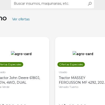
ino
Ver ofertas
fertas Especiales
Ofertas Especiales
sado
Usado
ractor John Deere 6180J,
Tractor MASSEY
014, 4WD, DUAL
FERGUSSON MF 4292, 2020
la Verde
4WD, PATON
Venado Tuerto