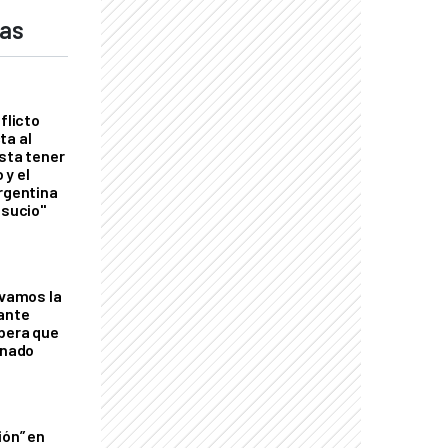
das
flicto
ta al
esta tener
 y el
Argentina
 sucio"
lvamos la
tante
mbera que
rnado
ión” en