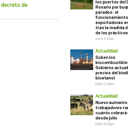
los puertos del 
 decreto de
Rosario por bu
parados: el
funcionamiento 
exportadoras e
tras la medida 
de los práctico
hace 3 días
Actualidad
Suben los
biocombustibles
Gobierno actual
precios del biodi
bioetanol
hace 3 días
Actualidad
Nuevo aumento 
trabajadores ru
cuánto cobrará
desde julio
hace 6 días