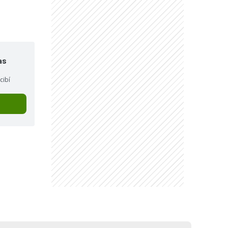
as
cibí