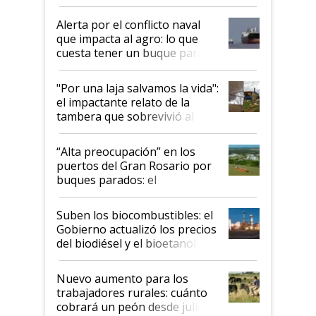
desregulación
Alerta por el conflicto naval
que impacta al agro: lo que
cuesta tener un buque parado
y el peligro de que Argentina
pase a ser "país sucio"
"Por una laja salvamos la vida":
el impactante relato de la
tambera que sobrevivió al
tornado
“Alta preocupación” en los
puertos del Gran Rosario por
buques parados: el
funcionamiento de las
exportadoras en tensión tras
Suben los biocombustibles: el
la medida de fuerza de los
Gobierno actualizó los precios
prácticos
del biodiésel y el bioetanol
Nuevo aumento para los
trabajadores rurales: cuánto
cobrará un peón desde julio