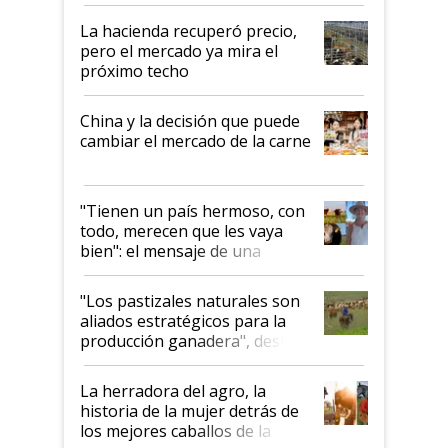
histórico para la actividad
La hacienda recuperó precio,
pero el mercado ya mira el
próximo techo
China y la decisión que puede
cambiar el mercado de la carne
"Tienen un país hermoso, con
todo, merecen que les vaya
bien": el mensaje de una
ganadera uruguaya sobre las
oportunidades que se abren
"Los pastizales naturales son
para el agro en Argentina, con
aliados estratégicos para la
foco en la carne
producción ganadera", destaca
la iniciativa que ya reúne a 46
establecimientos en Argentina
La herradora del agro, la
historia de la mujer detrás de
los mejores caballos de la