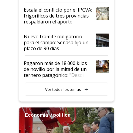
Argentina y los mitos que
todavía hacen sufrir a estos
Escala el conflicto por el IPCVA:
animales: "Mientras me
frigoríficos de tres provincias
descalificaban, yo seguí
respaldaron el aporte
haciendo currículum"
obligatorio
Nuevo trámite obligatorio
para el campo: Senasa fijó un
plazo de 90 días
Pagaron más de 18.000 kilos
de novillo por la mitad de un
ternero patagónico: "Desde
que bajó del camión empezó a
llamar la atención"
Ver todos los temas
Economía y política