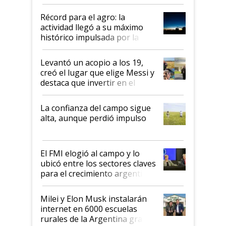
el agro aportó casi seis de cada
diez dólares y sostuvo el
Récord para el agro: la
liderazgo en un semestre
actividad llegó a su máximo
récord
histórico impulsada por la
cosecha y las exportaciones
Levantó un acopio a los 19,
creó el lugar que elige Messi y
destaca que invertir en el
kirchnerismo era como "darle
plata a un hijo para droga":
La confianza del campo sigue
Juan Félix Rossetti, el libertario
alta, aunque perdió impulso
que de una dura crisis salió
más fuerte y apuesta al cambio
de Milei
El FMI elogió al campo y lo
ubicó entre los sectores claves
para el crecimiento argentino
Milei y Elon Musk instalarán
internet en 6000 escuelas
rurales de la Argentina gracias