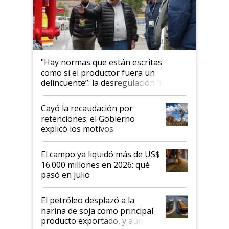
"Hay normas que están escritas
como si el productor fuera un
delincuente”: la desregulación llegó
al Congreso Aapresid y hasta se
habló del financiamiento al IPCVA
Cayó la recaudación por
retenciones: el Gobierno
explicó los motivos
El campo ya liquidó más de US$
16.000 millones en 2026: qué
pasó en julio
El petróleo desplazó a la
harina de soja como principal
producto exportado, y aún así