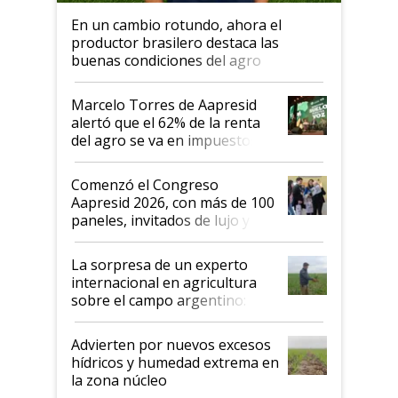
En un cambio rotundo, ahora el
productor brasilero destaca las
buenas condiciones del agro
argentino para invertir: "Los veo
más motivados"
Marcelo Torres de Aapresid
alertó que el 62% de la renta
del agro se va en impuestos:
"No es bueno que en
Argentina se sigan discutiendo
Comenzó el Congreso
las mismas cosas de hace 50
Aapresid 2026, con más de 100
años"
paneles, invitados de lujo y
todas las tendencias
La sorpresa de un experto
internacional en agricultura
sobre el campo argentino:
"Estoy muy impresionado"
Advierten por nuevos excesos
hídricos y humedad extrema en
la zona núcleo