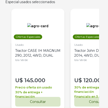
Especial usados seleccionados
Ofertas Especiales
Ofertas Especiales
Usado
Usado
Tractor CASE IH MAGNUM
Tractor John Deere 
290, 2012, 4WD, DUAL
2014, 4WD, DUAL
Isla Verde
Isla Verde
U$
145.000
U$
120.000
Precio oferta sin usado
30% de entrega +
financiación
30% de entrega +
financiación
Financialo en 3 años
Consultar
Consultar