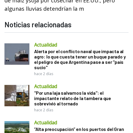
de maíz ysoja por cosechar en EE.UU., pero
algunas lluvias detendrían la m
Noticias relacionadas
Actualidad
Alerta por el conflicto naval que impacta al
agro: lo que cuesta tener un buque parado y
el peligro de que Argentina pase a ser "país
sucio"
hace 2 días
Actualidad
"Por una laja salvamos la vida": el
impactante relato de la tambera que
sobrevivió al tornado
hace 2 días
Actualidad
“Alta preocupación” en los puertos del Gran