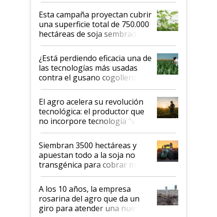
Esta campaña proyectan cubrir
una superficie total de 750.000
hectáreas de soja sembradas
con una nueva generación de
variedades que marcan un
¿Está perdiendo eficacia una de
salto tecnológico en genética y
las tecnologías más usadas
rendimiento
contra el gusano cogollero? El
desafío de una tecnología clave
El agro acelera su revolución
tecnológica: el productor que
no incorpore tecnología "va a
perder el tren"
Siembran 3500 hectáreas y
apuestan todo a la soja no
transgénica para cobrar más
por tonelada: compraron un
semillero
A los 10 años, la empresa
rosarina del agro que da un
giro para atender una nueva