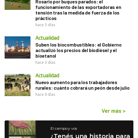
Rosario por buques parados: el
funcionamiento de las exportadoras en
tensión tras la medida de fuerza de los
prácticos
hace 3 días
Actualidad
Suben los biocombustibles: el Gobierno
actualizó los precios del biodiésel y el
bioetanol
hace 3 días
Actualidad
Nuevo aumento para los trabajadores
rurales: cuánto cobrará un peón desde julio
hace 6 días
Ver más
>
El campo y vos
¿Tenés una historia para