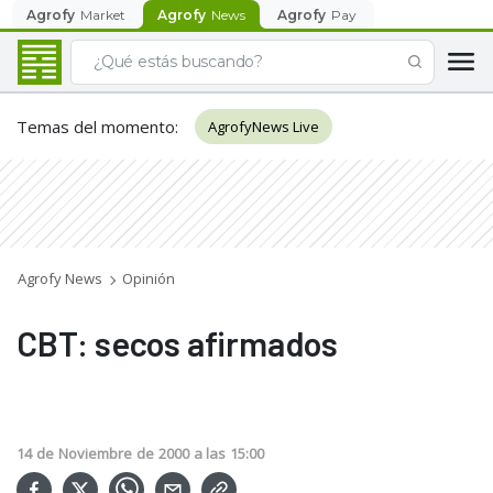
Agrofy
Market
Agrofy
News
Agrofy
Pay
Temas del momento
:
AgrofyNews Live
Agrofy News
Opinión
CBT: secos afirmados
14
de
Noviembre
de
2000
a las
15:00