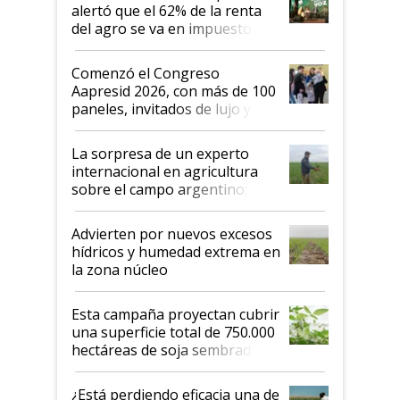
alertó que el 62% de la renta
del agro se va en impuestos:
"No es bueno que en
Argentina se sigan discutiendo
Comenzó el Congreso
las mismas cosas de hace 50
Aapresid 2026, con más de 100
años"
paneles, invitados de lujo y
todas las tendencias
La sorpresa de un experto
internacional en agricultura
sobre el campo argentino:
"Estoy muy impresionado"
Advierten por nuevos excesos
hídricos y humedad extrema en
la zona núcleo
Esta campaña proyectan cubrir
una superficie total de 750.000
hectáreas de soja sembradas
con una nueva generación de
variedades que marcan un
¿Está perdiendo eficacia una de