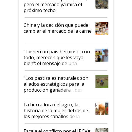
pero el mercado ya mira el
próximo techo
China y la decisión que puede
cambiar el mercado de la carne
"Tienen un país hermoso, con
todo, merecen que les vaya
bien": el mensaje de una
ganadera uruguaya sobre las
oportunidades que se abren
"Los pastizales naturales son
para el agro en Argentina, con
aliados estratégicos para la
foco en la carne
producción ganadera", destaca
la iniciativa que ya reúne a 46
establecimientos en Argentina
La herradora del agro, la
historia de la mujer detrás de
los mejores caballos de la
Argentina y los mitos que
todavía hacen sufrir a estos
Escala el conflicto por el IPCVA: