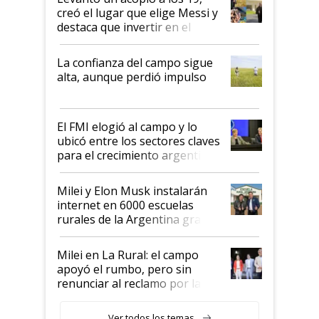
creó el lugar que elige Messi y
destaca que invertir en el
kirchnerismo era como "darle
plata a un hijo para droga":
La confianza del campo sigue
Juan Félix Rossetti, el libertario
alta, aunque perdió impulso
que de una dura crisis salió
más fuerte y apuesta al cambio
de Milei
El FMI elogió al campo y lo
ubicó entre los sectores claves
para el crecimiento argentino
Milei y Elon Musk instalarán
internet en 6000 escuelas
rurales de la Argentina gracias
a un acuerdo con Starlink
Milei en La Rural: el campo
apoyó el rumbo, pero sin
renunciar al reclamo por las
retenciones
Ver todos los temas