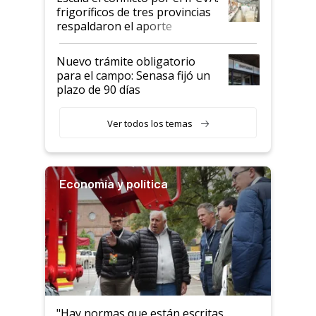
animales: "Mientras me
frigoríficos de tres provincias
descalificaban, yo seguí
respaldaron el aporte
haciendo currículum"
obligatorio
Nuevo trámite obligatorio
para el campo: Senasa fijó un
plazo de 90 días
Ver todos los temas
Economía y política
"Hay normas que están escritas