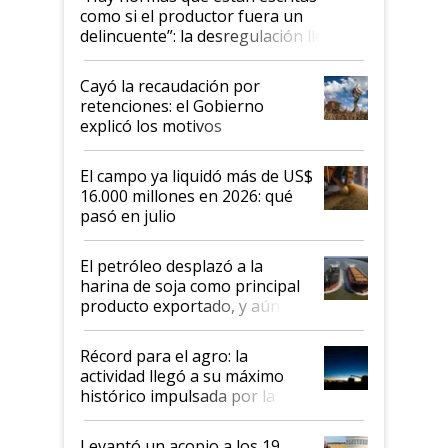
como si el productor fuera un
delincuente”: la desregulación llegó
al Congreso Aapresid y hasta se
habló del financiamiento al IPCVA
Cayó la recaudación por
retenciones: el Gobierno
explicó los motivos
El campo ya liquidó más de US$
16.000 millones en 2026: qué
pasó en julio
El petróleo desplazó a la
harina de soja como principal
producto exportado, y aún así
el agro aportó casi seis de cada
diez dólares y sostuvo el
Récord para el agro: la
liderazgo en un semestre
actividad llegó a su máximo
récord
histórico impulsada por la
cosecha y las exportaciones
Levantó un acopio a los 19,