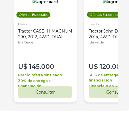
Ofertas Especiales
Ofertas Especiales
Usado
Usado
Tractor CASE IH MAGNUM
Tractor John Deere 
290, 2012, 4WD, DUAL
2014, 4WD, DUAL
Isla Verde
Isla Verde
U$
145.000
U$
120.000
Precio oferta sin usado
30% de entrega +
financiación
30% de entrega +
financiación
Financialo en 3 años
Consultar
Consultar