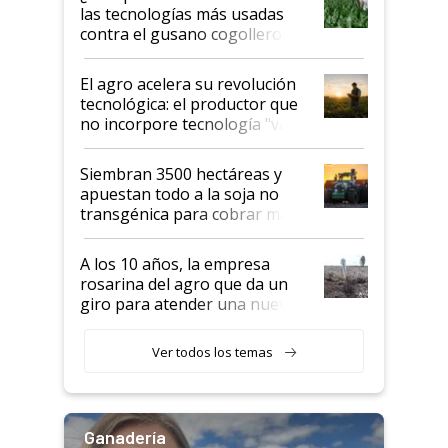
salto tecnológico en genética y
las tecnologías más usadas
rendimiento
contra el gusano cogollero? El
desafío de una tecnología clave
El agro acelera su revolución
tecnológica: el productor que
no incorpore tecnología "va a
perder el tren"
Siembran 3500 hectáreas y
apuestan todo a la soja no
transgénica para cobrar más
por tonelada: compraron un
semillero
A los 10 años, la empresa
rosarina del agro que da un
giro para atender una nueva
etapa en el agro
Ver todos los temas
Ganadería