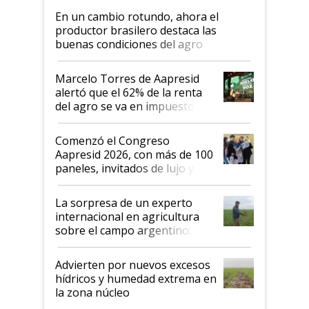
En un cambio rotundo, ahora el
productor brasilero destaca las
buenas condiciones del agro
argentino para invertir: "Los veo
más motivados"
Marcelo Torres de Aapresid
alertó que el 62% de la renta
del agro se va en impuestos:
"No es bueno que en
Argentina se sigan discutiendo
Comenzó el Congreso
las mismas cosas de hace 50
Aapresid 2026, con más de 100
años"
paneles, invitados de lujo y
todas las tendencias
La sorpresa de un experto
internacional en agricultura
sobre el campo argentino:
"Estoy muy impresionado"
Advierten por nuevos excesos
hídricos y humedad extrema en
la zona núcleo