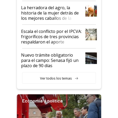
establecimientos en Argentina
La herradora del agro, la
historia de la mujer detrás de
los mejores caballos de la
Argentina y los mitos que
todavía hacen sufrir a estos
Escala el conflicto por el IPCVA:
animales: "Mientras me
frigoríficos de tres provincias
descalificaban, yo seguí
respaldaron el aporte
haciendo currículum"
obligatorio
Nuevo trámite obligatorio
para el campo: Senasa fijó un
plazo de 90 días
Ver todos los temas
Economía y política