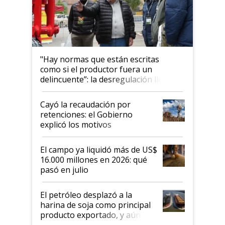
"Hay normas que están escritas
como si el productor fuera un
delincuente”: la desregulación llegó
al Congreso Aapresid y hasta se
habló del financiamiento al IPCVA
Cayó la recaudación por
retenciones: el Gobierno
explicó los motivos
El campo ya liquidó más de US$
16.000 millones en 2026: qué
pasó en julio
El petróleo desplazó a la
harina de soja como principal
producto exportado, y aún así
el agro aportó casi seis de cada