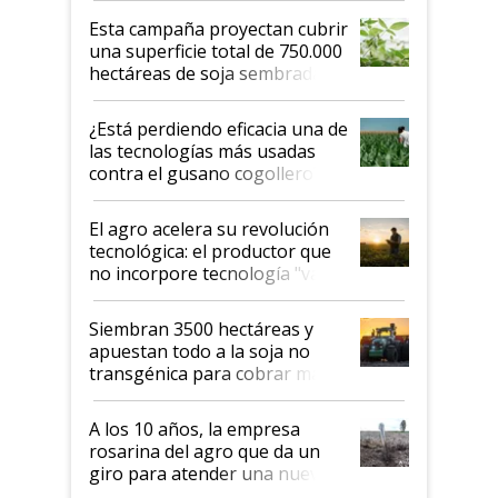
Esta campaña proyectan cubrir
una superficie total de 750.000
hectáreas de soja sembradas
con una nueva generación de
variedades que marcan un
¿Está perdiendo eficacia una de
salto tecnológico en genética y
las tecnologías más usadas
rendimiento
contra el gusano cogollero? El
desafío de una tecnología clave
El agro acelera su revolución
tecnológica: el productor que
no incorpore tecnología "va a
perder el tren"
Siembran 3500 hectáreas y
apuestan todo a la soja no
transgénica para cobrar más
por tonelada: compraron un
semillero
A los 10 años, la empresa
rosarina del agro que da un
giro para atender una nueva
etapa en el agro