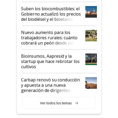
funcionamiento de las
exportadoras en tensión tras
Suben los biocombustibles: el
la medida de fuerza de los
Gobierno actualizó los precios
prácticos
del biodiésel y el bioetanol
Nuevo aumento para los
trabajadores rurales: cuánto
cobrará un peón desde julio
Bioinsumos, Aapresid y la
startup que hace rebrotar los
cultivos
Carbap renovó su conducción
y apuesta a una nueva
generación de dirigentes
rurales
Ver todos los temas