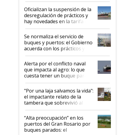
Oficializan la suspensión de la
desregulación de prácticos y
hay novedades en la tarifa de
la hidrovía
Se normaliza el servicio de
buques y puertos: el Gobierno
acuerda con los prácticos y
suspende el decreto de
desregulación
Alerta por el conflicto naval
que impacta al agro: lo que
cuesta tener un buque parado
y el peligro de que Argentina
pase a ser "país sucio"
"Por una laja salvamos la vida":
el impactante relato de la
tambera que sobrevivió al
tornado
“Alta preocupación” en los
puertos del Gran Rosario por
buques parados: el