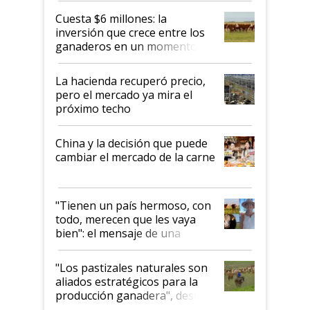
Cuesta $6 millones: la
inversión que crece entre los
ganaderos en un momento
histórico para la actividad
La hacienda recuperó precio,
pero el mercado ya mira el
próximo techo
China y la decisión que puede
cambiar el mercado de la carne
"Tienen un país hermoso, con
todo, merecen que les vaya
bien": el mensaje de una
ganadera uruguaya sobre las
oportunidades que se abren
"Los pastizales naturales son
para el agro en Argentina, con
aliados estratégicos para la
foco en la carne
producción ganadera", destaca
la iniciativa que ya reúne a 46