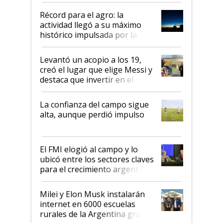
diez dólares y sostuvo el
Récord para el agro: la
liderazgo en un semestre
actividad llegó a su máximo
récord
histórico impulsada por la
cosecha y las exportaciones
Levantó un acopio a los 19,
creó el lugar que elige Messi y
destaca que invertir en el
kirchnerismo era como "darle
plata a un hijo para droga":
La confianza del campo sigue
Juan Félix Rossetti, el libertario
alta, aunque perdió impulso
que de una dura crisis salió
más fuerte y apuesta al cambio
de Milei
El FMI elogió al campo y lo
ubicó entre los sectores claves
para el crecimiento argentino
Milei y Elon Musk instalarán
internet en 6000 escuelas
rurales de la Argentina gracias