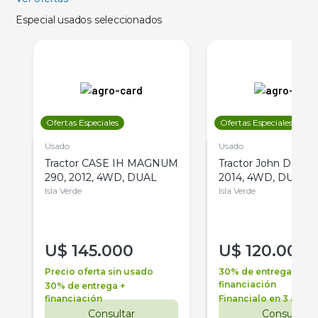
Especial usados seleccionados
Ofertas Especiales
Ofertas Especiales
Usado
Usado
Tractor CASE IH MAGNUM
Tractor John Deere 
290, 2012, 4WD, DUAL
2014, 4WD, DUAL
Isla Verde
Isla Verde
U$
145.000
U$
120.000
Precio oferta sin usado
30% de entrega +
financiación
30% de entrega +
financiación
Financialo en 3 años
Consultar
Consultar