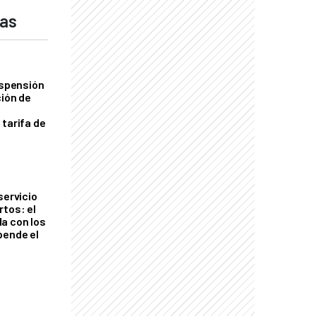
das
uspensión
ción de
 tarifa de
servicio
rtos: el
a con los
pende el