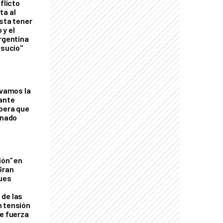
flicto
ta al
esta tener
 y el
Argentina
 sucio"
lvamos la
tante
mbera que
rnado
ión” en
Gran
ques
de las
n tensión
de fuerza
s