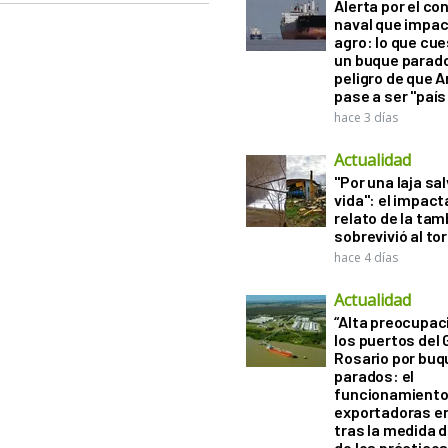
Alerta por el con
naval que impac
agro: lo que cu
un buque parado
peligro de que 
pase a ser "país
hace 3 días
Actualidad
"Por una laja sa
vida": el impac
relato de la ta
sobrevivió al to
hace 4 días
Actualidad
“Alta preocupac
los puertos del 
Rosario por bu
parados: el
funcionamiento 
exportadoras e
tras la medida 
de los práctico