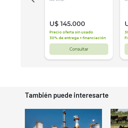
000
U$
145.000
a + financiación
Precio oferta sin usado
3
 4 años
30% de entrega + financiación
F
nsultar
Consultar
También puede interesarte