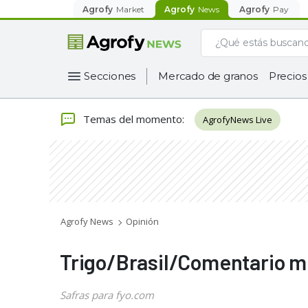
Agrofy
Market
Agrofy
News
Agrofy
Pay
Secciones
Mercado de granos
Precios
Temas del momento
:
AgrofyNews Live
Agrofy News
Opinión
Trigo/Brasil/Comentario m
Safras para fyo.com