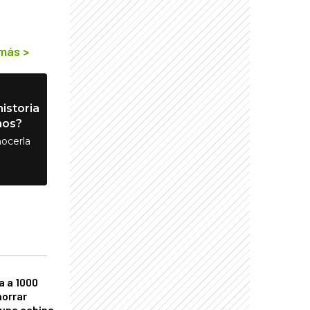
 más
>
istoria
nos?
ocerla
a a 1000
horrar
 una cabina