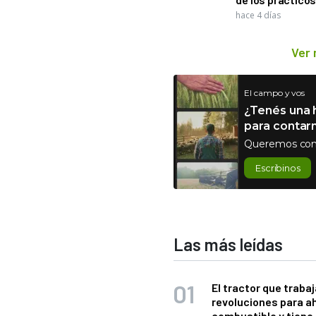
hace 4 días
Ver
El campo y vos
¿Tenés una h
para contar
Queremos con
Escribinos
Las más leídas
El tractor que trabaj
revoluciones para a
combustible y tiene