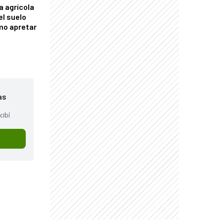
a agrícola
el suelo
mo apretar
as
cibí