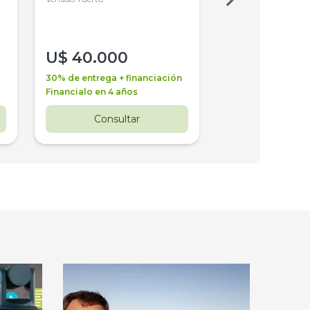
U$
40.000
U$
30.000
30% de entrega + financiación
30% de entrega + 
Financialo en 4 años
Financialo en 3 a
Consultar
Consul