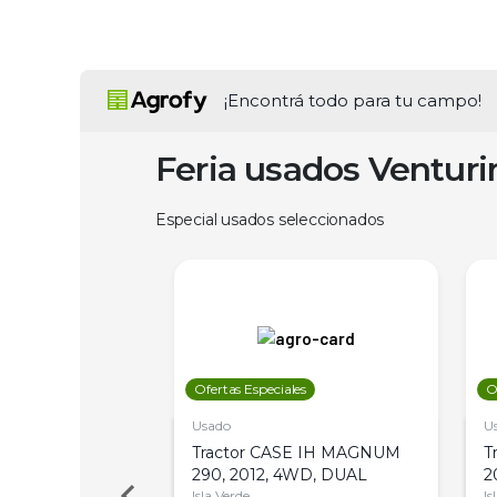
¡Encontrá todo para tu campo!
Feria usados Ventur
Especial usados seleccionados
les
Ofertas Especiales
O
Usado
U
a Metalfor 7040,
Tractor CASE IH MAGNUM
T
Bot 32 Mts
290, 2012, 4WD, DUAL
2
Isla Verde
Is