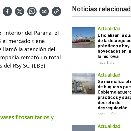
Noticias relaciona
Actualidad
 interior del Paraná, el
Oficializan la s
S el mercado tiene
de la desregula
prácticos y hay
e llamó la atención del
novedades en la
la hidrovía
ompañía remató un total
hace 1 día
s del RSy SC. (LBB)
Actualidad
Se normaliza el 
de buques y pue
Gobierno acuerd
prácticos y sus
decreto de
desregulación
hace 3 días
ases fitosanitarios y
Actualidad