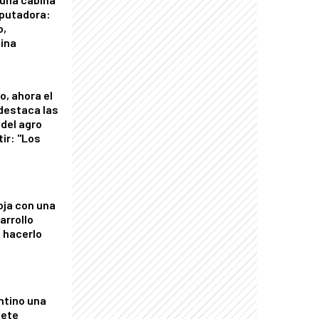
putadora:
o,
tina
o, ahora el
 destaca las
del agro
tir: "Los
"
oja con una
arrollo
 hacerlo
ntino una
mete