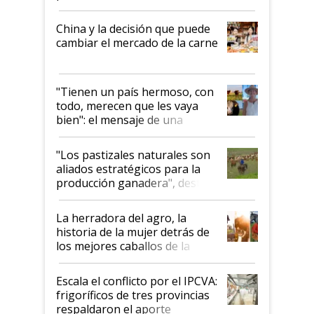
China y la decisión que puede
cambiar el mercado de la carne
"Tienen un país hermoso, con
todo, merecen que les vaya
bien": el mensaje de una
ganadera uruguaya sobre las
oportunidades que se abren
"Los pastizales naturales son
para el agro en Argentina, con
aliados estratégicos para la
foco en la carne
producción ganadera", destaca
la iniciativa que ya reúne a 46
establecimientos en Argentina
La herradora del agro, la
historia de la mujer detrás de
los mejores caballos de la
Argentina y los mitos que
todavía hacen sufrir a estos
Escala el conflicto por el IPCVA:
animales: "Mientras me
frigoríficos de tres provincias
descalificaban, yo seguí
respaldaron el aporte