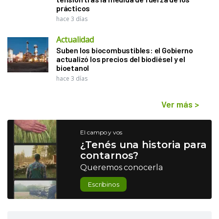
prácticos
hace 3 días
Actualidad
Suben los biocombustibles: el Gobierno
actualizó los precios del biodiésel y el
bioetanol
hace 3 días
Ver más
>
El campo y vos
¿Tenés una historia para
contarnos?
Queremos conocerla
Escribinos