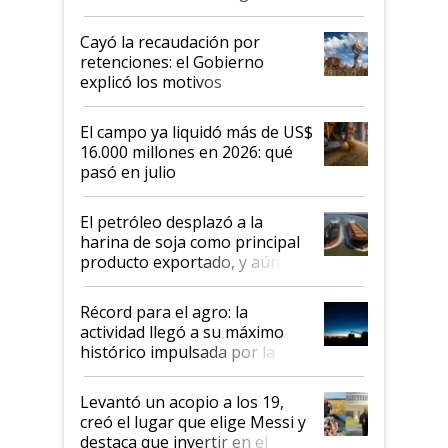
al Congreso Aapresid y hasta se
habló del financiamiento al IPCVA
Cayó la recaudación por
retenciones: el Gobierno
explicó los motivos
El campo ya liquidó más de US$
16.000 millones en 2026: qué
pasó en julio
El petróleo desplazó a la
harina de soja como principal
producto exportado, y aún así
el agro aportó casi seis de cada
diez dólares y sostuvo el
Récord para el agro: la
liderazgo en un semestre
actividad llegó a su máximo
récord
histórico impulsada por la
cosecha y las exportaciones
Levantó un acopio a los 19,
creó el lugar que elige Messi y
destaca que invertir en el