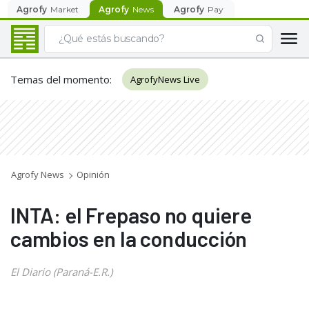
Agrofy
Market
Agrofy
News
Agrofy
Pay
Temas del momento
:
AgrofyNews Live
Agrofy News
Opinión
INTA: el Frepaso no quiere
cambios en la conducción
El Diario (Paraná-E.R.)