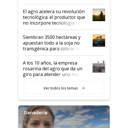
desafío de una tecnología clave
El agro acelera su revolución
tecnológica: el productor que
no incorpore tecnología "va a
perder el tren"
Siembran 3500 hectáreas y
apuestan todo a la soja no
transgénica para cobrar más
por tonelada: compraron un
semillero
A los 10 años, la empresa
rosarina del agro que da un
giro para atender una nueva
etapa en el agro
Ver todos los temas
Ganadería