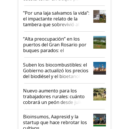
y el peligro de que Argentina
pase a ser "país sucio"
"Por una laja salvamos la vida":
el impactante relato de la
tambera que sobrevivió al
tornado
“Alta preocupación” en los
puertos del Gran Rosario por
buques parados: el
funcionamiento de las
exportadoras en tensión tras
Suben los biocombustibles: el
la medida de fuerza de los
Gobierno actualizó los precios
prácticos
del biodiésel y el bioetanol
Nuevo aumento para los
trabajadores rurales: cuánto
cobrará un peón desde julio
Bioinsumos, Aapresid y la
startup que hace rebrotar los
cultivos