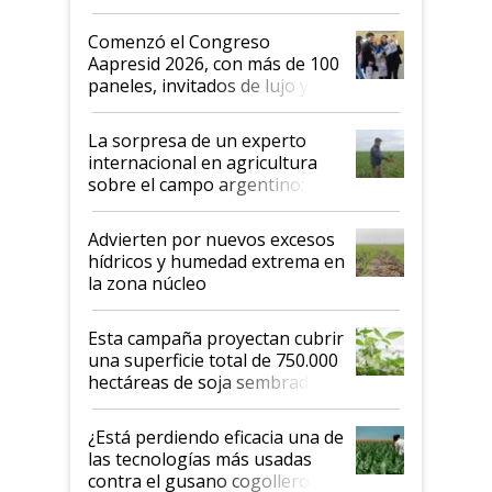
"No es bueno que en
Argentina se sigan discutiendo
Comenzó el Congreso
las mismas cosas de hace 50
Aapresid 2026, con más de 100
años"
paneles, invitados de lujo y
todas las tendencias
La sorpresa de un experto
internacional en agricultura
sobre el campo argentino:
"Estoy muy impresionado"
Advierten por nuevos excesos
hídricos y humedad extrema en
la zona núcleo
Esta campaña proyectan cubrir
una superficie total de 750.000
hectáreas de soja sembradas
con una nueva generación de
variedades que marcan un
¿Está perdiendo eficacia una de
salto tecnológico en genética y
las tecnologías más usadas
rendimiento
contra el gusano cogollero? El