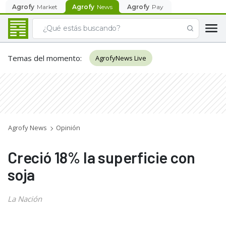
Agrofy
Market
Agrofy
News
Agrofy
Pay
Temas del momento
:
AgrofyNews Live
Agrofy News
Opinión
Creció 18% la superficie con
soja
La Nación