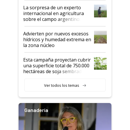
La sorpresa de un experto
internacional en agricultura
sobre el campo argentino:
"Estoy muy impresionado"
Advierten por nuevos excesos
hídricos y humedad extrema en
la zona núcleo
Esta campaña proyectan cubrir
una superficie total de 750.000
hectáreas de soja sembradas
con una nueva generación de
variedades que marcan un
Ver todos los temas
salto tecnológico en genética y
rendimiento
Ganadería