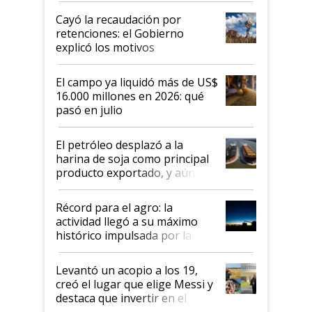
habló del financiamiento al IPCVA
Cayó la recaudación por
retenciones: el Gobierno
explicó los motivos
El campo ya liquidó más de US$
16.000 millones en 2026: qué
pasó en julio
El petróleo desplazó a la
harina de soja como principal
producto exportado, y aún así
el agro aportó casi seis de cada
diez dólares y sostuvo el
Récord para el agro: la
liderazgo en un semestre
actividad llegó a su máximo
récord
histórico impulsada por la
cosecha y las exportaciones
Levantó un acopio a los 19,
creó el lugar que elige Messi y
destaca que invertir en el
kirchnerismo era como "darle