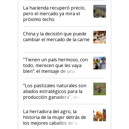
La hacienda recuperó precio,
pero el mercado ya mira el
próximo techo
China y la decisión que puede
cambiar el mercado de la carne
"Tienen un país hermoso, con
todo, merecen que les vaya
bien": el mensaje de una
ganadera uruguaya sobre las
oportunidades que se abren
"Los pastizales naturales son
para el agro en Argentina, con
aliados estratégicos para la
foco en la carne
producción ganadera", destaca
la iniciativa que ya reúne a 46
establecimientos en Argentina
La herradora del agro, la
historia de la mujer detrás de
los mejores caballos de la
Argentina y los mitos que