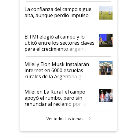
plata a un hijo para droga":
La confianza del campo sigue
Juan Félix Rossetti, el libertario
alta, aunque perdió impulso
que de una dura crisis salió
más fuerte y apuesta al cambio
de Milei
El FMI elogió al campo y lo
ubicó entre los sectores claves
para el crecimiento argentino
Milei y Elon Musk instalarán
internet en 6000 escuelas
rurales de la Argentina gracias
a un acuerdo con Starlink
Milei en La Rural: el campo
apoyó el rumbo, pero sin
renunciar al reclamo por las
retenciones
Ver todos los temas