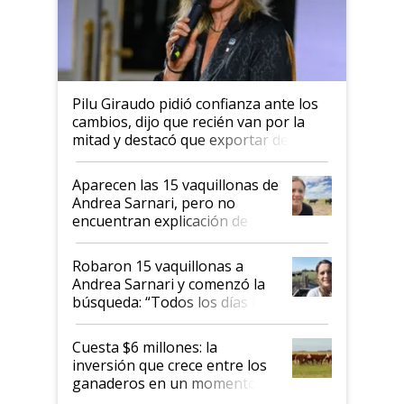
Pilu Giraudo pidió confianza ante los
cambios, dijo que recién van por la
mitad y destacó que exportar dejó de
ser "para unos pocos": "Tenemos un
mandato muy claro del gobierno
Aparecen las 15 vaquillonas de
nacional"
Andrea Sarnari, pero no
encuentran explicación de
cómo llegaron allí
Robaron 15 vaquillonas a
Andrea Sarnari y comenzó la
búsqueda: “Todos los días le
toca a algún productor”
Cuesta $6 millones: la
inversión que crece entre los
ganaderos en un momento
histórico para la actividad