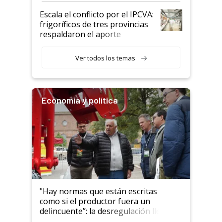
todavía hacen sufrir a estos
Escala el conflicto por el IPCVA:
animales: "Mientras me
frigoríficos de tres provincias
descalificaban, yo seguí
respaldaron el aporte
haciendo currículum"
obligatorio
Ver todos los temas
Economía y política
"Hay normas que están escritas
como si el productor fuera un
delincuente”: la desregulación llegó
al Congreso Aapresid y hasta se