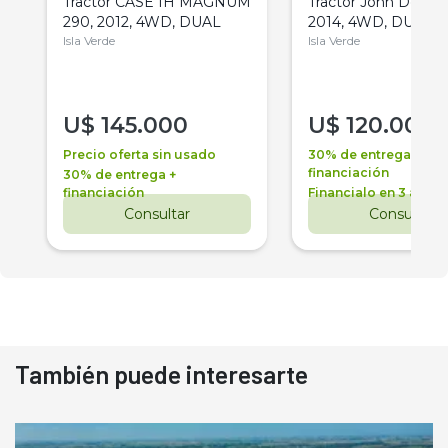
Tractor CASE IH MAGNUM
Tractor John Deere 
290, 2012, 4WD, DUAL
2014, 4WD, DUAL
Isla Verde
Isla Verde
U$
145.000
U$
120.000
Precio oferta sin usado
30% de entrega +
financiación
30% de entrega +
financiación
Financialo en 3 años
Consultar
Consultar
También puede interesarte