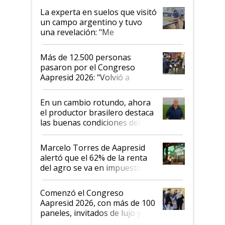
La experta en suelos que visitó
un campo argentino y tuvo
una revelación: "Me
impresionó mucho"
Más de 12.500 personas
pasaron por el Congreso
Aapresid 2026: "Volvió a
demostrar que hablar del
suelo es hablar de todo el
En un cambio rotundo, ahora
sistema productivo"
el productor brasilero destaca
las buenas condiciones del
agro argentino para invertir:
"Los veo más motivados"
Marcelo Torres de Aapresid
alertó que el 62% de la renta
del agro se va en impuestos:
"No es bueno que en
Argentina se sigan discutiendo
Comenzó el Congreso
las mismas cosas de hace 50
Aapresid 2026, con más de 100
años"
paneles, invitados de lujo y
todas las tendencias