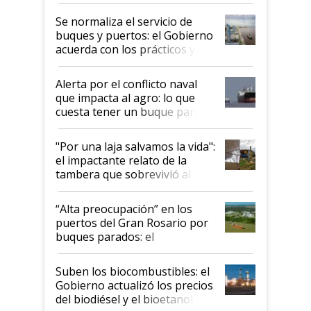
la hidrovía
Se normaliza el servicio de
buques y puertos: el Gobierno
acuerda con los prácticos y
suspende el decreto de
desregulación
Alerta por el conflicto naval
que impacta al agro: lo que
cuesta tener un buque parado
y el peligro de que Argentina
pase a ser "país sucio"
"Por una laja salvamos la vida":
el impactante relato de la
tambera que sobrevivió al
tornado
“Alta preocupación” en los
puertos del Gran Rosario por
buques parados: el
funcionamiento de las
exportadoras en tensión tras
Suben los biocombustibles: el
la medida de fuerza de los
Gobierno actualizó los precios
prácticos
del biodiésel y el bioetanol