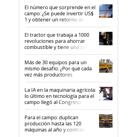
fuera tan simple como apretar
El número que sorprende en el
un botón?
campo: ¿Se puede invertir US$
1 y obtener un retorno de
hasta US$ 10 en agricultura?
El tractor que trabaja a 1000
revoluciones para ahorrar
combustible y tiene una cabina
que parece una computadora:
lo último en el mundo,
Más de 30 equipos para un
disponible en Argentina
mismo desafío: ¿Por qué cada
vez más productores
incorporan fertilizante bajo
tierra?
La IA en la maquinaria agrícola:
lo último en tecnología para el
campo llegó al Congreso
Aapresid 2026
Para el campo: duplican
producción hasta las 120
máquinas al año y contratan
especialistas de la industria