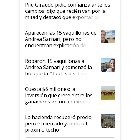
Pilu Giraudo pidió confianza ante los
cambios, dijo que recién van por la
mitad y destacó que exportar dejó de
ser "para unos pocos": "Tenemos un
mandato muy claro del gobierno
Aparecen las 15 vaquillonas de
nacional"
Andrea Sarnari, pero no
encuentran explicación de
cómo llegaron allí
Robaron 15 vaquillonas a
Andrea Sarnari y comenzó la
búsqueda: “Todos los días le
toca a algún productor”
Cuesta $6 millones: la
inversión que crece entre los
ganaderos en un momento
histórico para la actividad
La hacienda recuperó precio,
pero el mercado ya mira el
próximo techo