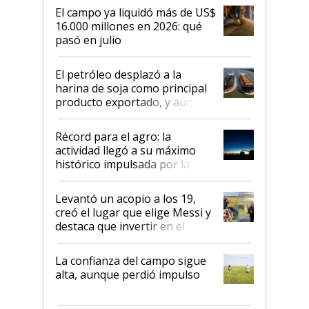
El campo ya liquidó más de US$
16.000 millones en 2026: qué
pasó en julio
El petróleo desplazó a la
harina de soja como principal
producto exportado, y aún así
el agro aportó casi seis de cada
diez dólares y sostuvo el
Récord para el agro: la
liderazgo en un semestre
actividad llegó a su máximo
récord
histórico impulsada por la
cosecha y las exportaciones
Levantó un acopio a los 19,
creó el lugar que elige Messi y
destaca que invertir en el
kirchnerismo era como "darle
plata a un hijo para droga":
La confianza del campo sigue
Juan Félix Rossetti, el libertario
alta, aunque perdió impulso
que de una dura crisis salió
más fuerte y apuesta al cambio
de Milei