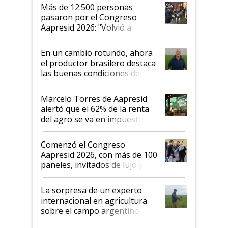
Más de 12.500 personas
pasaron por el Congreso
Aapresid 2026: "Volvió a
demostrar que hablar del
suelo es hablar de todo el
En un cambio rotundo, ahora
sistema productivo"
el productor brasilero destaca
las buenas condiciones del
agro argentino para invertir:
"Los veo más motivados"
Marcelo Torres de Aapresid
alertó que el 62% de la renta
del agro se va en impuestos:
"No es bueno que en
Argentina se sigan discutiendo
Comenzó el Congreso
las mismas cosas de hace 50
Aapresid 2026, con más de 100
años"
paneles, invitados de lujo y
todas las tendencias
La sorpresa de un experto
internacional en agricultura
sobre el campo argentino:
"Estoy muy impresionado"