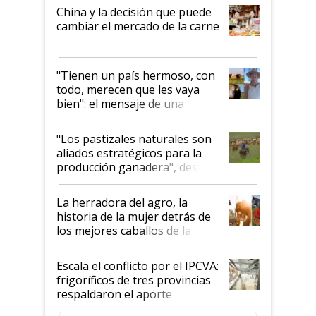
China y la decisión que puede
cambiar el mercado de la carne
"Tienen un país hermoso, con
todo, merecen que les vaya
bien": el mensaje de una
ganadera uruguaya sobre las
oportunidades que se abren
"Los pastizales naturales son
para el agro en Argentina, con
aliados estratégicos para la
foco en la carne
producción ganadera", destaca
la iniciativa que ya reúne a 46
establecimientos en Argentina
La herradora del agro, la
historia de la mujer detrás de
los mejores caballos de la
Argentina y los mitos que
todavía hacen sufrir a estos
Escala el conflicto por el IPCVA:
animales: "Mientras me
frigoríficos de tres provincias
descalificaban, yo seguí
respaldaron el aporte
haciendo currículum"
obligatorio