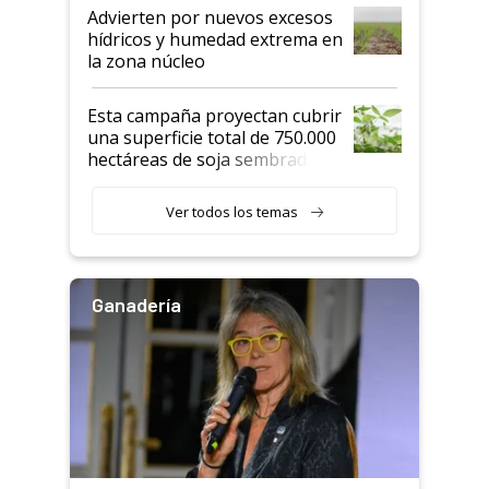
Advierten por nuevos excesos
hídricos y humedad extrema en
la zona núcleo
Esta campaña proyectan cubrir
una superficie total de 750.000
hectáreas de soja sembradas
con una nueva generación de
variedades que marcan un
Ver todos los temas
salto tecnológico en genética y
rendimiento
Ganadería