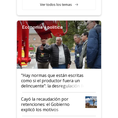
Ver todos los temas
Economía y política
"Hay normas que están escritas
como si el productor fuera un
delincuente”: la desregulación llegó
al Congreso Aapresid y hasta se
habló del financiamiento al IPCVA
Cayó la recaudación por
retenciones: el Gobierno
explicó los motivos