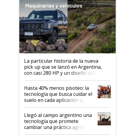
Maquinarias y vehículos
La particular historia de la nueva
pick up que se lanzó en Argentina,
con casi 280 HP y un diseño único: a
cuánto se vende
Hasta 40% menos pisoteo: la
tecnología que busca cuidar el
suelo en cada aplicación que
llevó Jacto al Congreso
Aapresid 2026
Llegó al campo argentino una
tecnología que promete
cambiar una práctica agrícola
clave: ¿Y si analizar el suelo