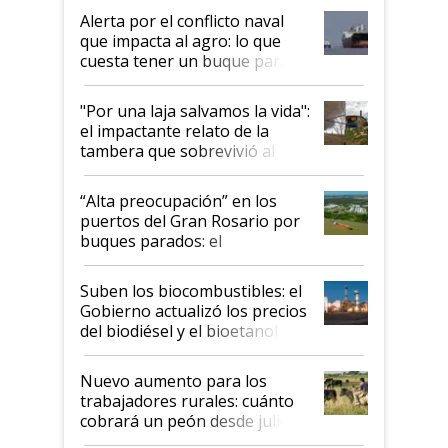
desregulación
Alerta por el conflicto naval
que impacta al agro: lo que
cuesta tener un buque parado
y el peligro de que Argentina
pase a ser "país sucio"
"Por una laja salvamos la vida":
el impactante relato de la
tambera que sobrevivió al
tornado
“Alta preocupación” en los
puertos del Gran Rosario por
buques parados: el
funcionamiento de las
exportadoras en tensión tras
Suben los biocombustibles: el
la medida de fuerza de los
Gobierno actualizó los precios
prácticos
del biodiésel y el bioetanol
Nuevo aumento para los
trabajadores rurales: cuánto
cobrará un peón desde julio