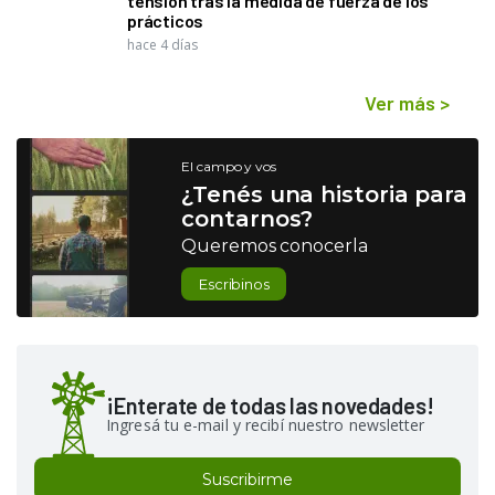
tensión tras la medida de fuerza de los
prácticos
hace 4 días
Ver más
>
El campo y vos
¿Tenés una historia para
contarnos?
Queremos conocerla
Escribinos
¡Enterate de todas las novedades!
Ingresá tu e-mail y recibí nuestro newsletter
Suscribirme