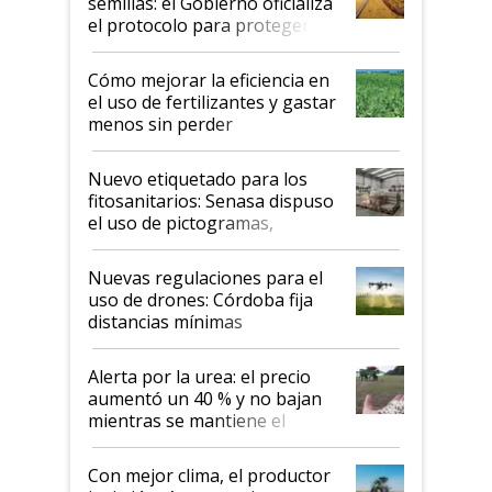
semillas: el Gobierno oficializa
el protocolo para proteger la
propiedad intelectual
Cómo mejorar la eficiencia en
el uso de fertilizantes y gastar
menos sin perder
productividad en la campaña
fina
Nuevo etiquetado para los
fitosanitarios: Senasa dispuso
el uso de pictogramas,
palabras de advertencia e
indicaciones
Nuevas regulaciones para el
uso de drones: Córdoba fija
distancias mínimas
Alerta por la urea: el precio
aumentó un 40 % y no bajan
mientras se mantiene el
conflicto en Medio Oriente
Con mejor clima, el productor