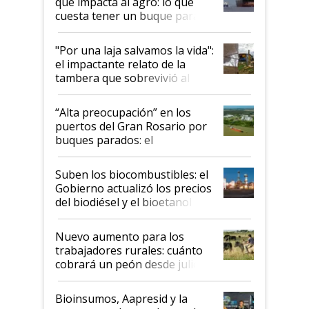
que impacta al agro: lo que
cuesta tener un buque parado
y el peligro de que Argentina
pase a ser "país sucio"
"Por una laja salvamos la vida":
el impactante relato de la
tambera que sobrevivió al
tornado
“Alta preocupación” en los
puertos del Gran Rosario por
buques parados: el
funcionamiento de las
exportadoras en tensión tras
Suben los biocombustibles: el
la medida de fuerza de los
Gobierno actualizó los precios
prácticos
del biodiésel y el bioetanol
Nuevo aumento para los
trabajadores rurales: cuánto
cobrará un peón desde julio
Bioinsumos, Aapresid y la