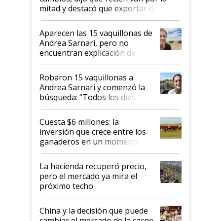
mitad y destacó que exportar dejó de
ser "para unos pocos": "Tenemos un
mandato muy claro del gobierno
Aparecen las 15 vaquillonas de
nacional"
Andrea Sarnari, pero no
encuentran explicación de
cómo llegaron allí
Robaron 15 vaquillonas a
Andrea Sarnari y comenzó la
búsqueda: “Todos los días le
toca a algún productor”
Cuesta $6 millones: la
inversión que crece entre los
ganaderos en un momento
histórico para la actividad
La hacienda recuperó precio,
pero el mercado ya mira el
próximo techo
China y la decisión que puede
cambiar el mercado de la carne