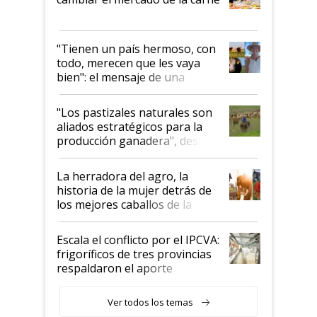
"Tienen un país hermoso, con
todo, merecen que les vaya
bien": el mensaje de una
ganadera uruguaya sobre las
oportunidades que se abren
"Los pastizales naturales son
para el agro en Argentina, con
aliados estratégicos para la
foco en la carne
producción ganadera", destaca
la iniciativa que ya reúne a 46
establecimientos en Argentina
La herradora del agro, la
historia de la mujer detrás de
los mejores caballos de la
Argentina y los mitos que
todavía hacen sufrir a estos
Escala el conflicto por el IPCVA:
animales: "Mientras me
frigoríficos de tres provincias
descalificaban, yo seguí
respaldaron el aporte
haciendo currículum"
obligatorio
Ver todos los temas