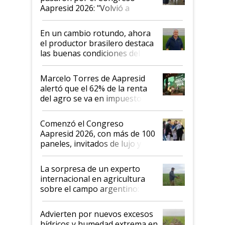
Aapresid 2026: "Volvió a
demostrar que hablar del
suelo es hablar de todo el
En un cambio rotundo, ahora
sistema productivo"
el productor brasilero destaca
las buenas condiciones del
agro argentino para invertir:
"Los veo más motivados"
Marcelo Torres de Aapresid
alertó que el 62% de la renta
del agro se va en impuestos:
"No es bueno que en
Argentina se sigan discutiendo
Comenzó el Congreso
las mismas cosas de hace 50
Aapresid 2026, con más de 100
años"
paneles, invitados de lujo y
todas las tendencias
La sorpresa de un experto
internacional en agricultura
sobre el campo argentino:
"Estoy muy impresionado"
Advierten por nuevos excesos
hídricos y humedad extrema en