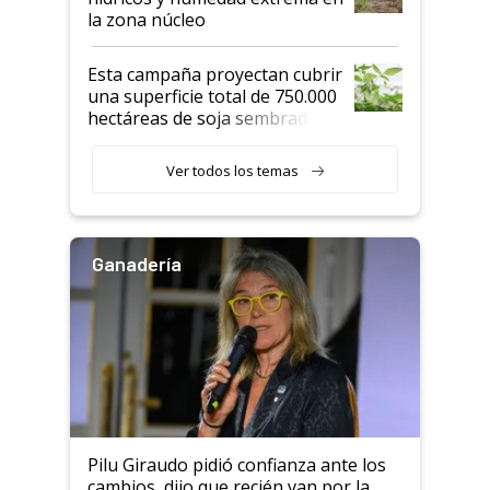
la zona núcleo
Esta campaña proyectan cubrir
una superficie total de 750.000
hectáreas de soja sembradas
con una nueva generación de
variedades que marcan un
Ver todos los temas
salto tecnológico en genética y
rendimiento
Ganadería
Pilu Giraudo pidió confianza ante los
cambios, dijo que recién van por la