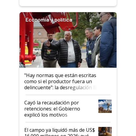
Economía y política
"Hay normas que están escritas
como si el productor fuera un
delincuente”: la desregulación llegó
al Congreso Aapresid y hasta se
habló del financiamiento al IPCVA
Cayó la recaudación por
retenciones: el Gobierno
explicó los motivos
El campo ya liquidó más de US$
16.000 millones en 2026: qué