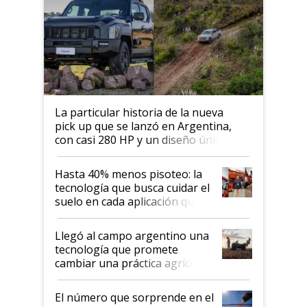
La particular historia de la nueva
pick up que se lanzó en Argentina,
con casi 280 HP y un diseño único: a
cuánto se vende
Hasta 40% menos pisoteo: la
tecnología que busca cuidar el
suelo en cada aplicación que
llevó Jacto al Congreso
Aapresid 2026
Llegó al campo argentino una
tecnología que promete
cambiar una práctica agrícola
clave: ¿Y si analizar el suelo
fuera tan simple como apretar
El número que sorprende en el
un botón?