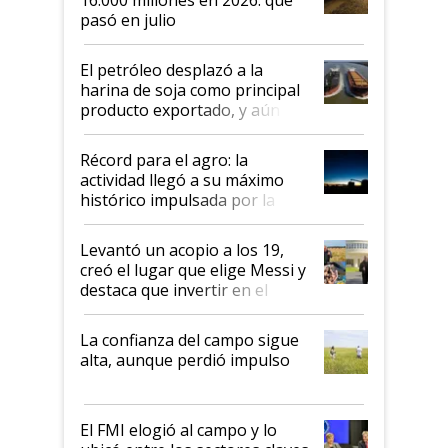
pasó en julio
El petróleo desplazó a la
harina de soja como principal
producto exportado, y aún así
el agro aportó casi seis de cada
diez dólares y sostuvo el
Récord para el agro: la
liderazgo en un semestre
actividad llegó a su máximo
récord
histórico impulsada por la
cosecha y las exportaciones
Levantó un acopio a los 19,
creó el lugar que elige Messi y
destaca que invertir en el
kirchnerismo era como "darle
plata a un hijo para droga":
La confianza del campo sigue
Juan Félix Rossetti, el libertario
alta, aunque perdió impulso
que de una dura crisis salió
más fuerte y apuesta al cambio
de Milei
El FMI elogió al campo y lo