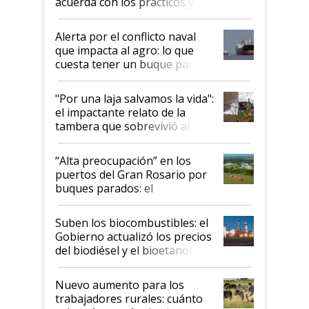
acuerda con los prácticos y
suspende el decreto de
desregulación
Alerta por el conflicto naval
que impacta al agro: lo que
cuesta tener un buque parado
y el peligro de que Argentina
pase a ser "país sucio"
"Por una laja salvamos la vida":
el impactante relato de la
tambera que sobrevivió al
tornado
“Alta preocupación” en los
puertos del Gran Rosario por
buques parados: el
funcionamiento de las
exportadoras en tensión tras
Suben los biocombustibles: el
la medida de fuerza de los
Gobierno actualizó los precios
prácticos
del biodiésel y el bioetanol
Nuevo aumento para los
trabajadores rurales: cuánto