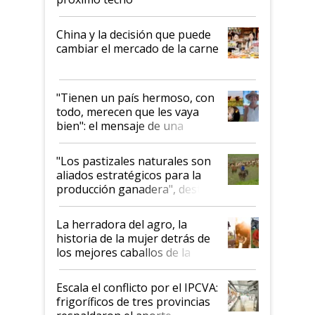
China y la decisión que puede
cambiar el mercado de la carne
"Tienen un país hermoso, con
todo, merecen que les vaya
bien": el mensaje de una
ganadera uruguaya sobre las
oportunidades que se abren
"Los pastizales naturales son
para el agro en Argentina, con
aliados estratégicos para la
foco en la carne
producción ganadera", destaca
la iniciativa que ya reúne a 46
establecimientos en Argentina
La herradora del agro, la
historia de la mujer detrás de
los mejores caballos de la
Argentina y los mitos que
todavía hacen sufrir a estos
Escala el conflicto por el IPCVA:
animales: "Mientras me
frigoríficos de tres provincias
descalificaban, yo seguí