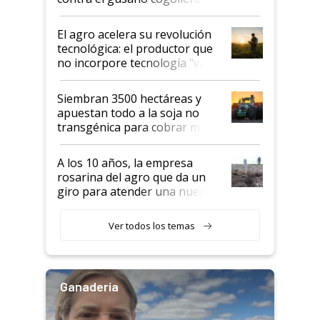
desafío de una tecnología clave
El agro acelera su revolución
tecnológica: el productor que
no incorpore tecnología "va a
perder el tren"
Siembran 3500 hectáreas y
apuestan todo a la soja no
transgénica para cobrar más
por tonelada: compraron un
semillero
A los 10 años, la empresa
rosarina del agro que da un
giro para atender una nueva
etapa en el agro
Ver todos los temas
Ganadería