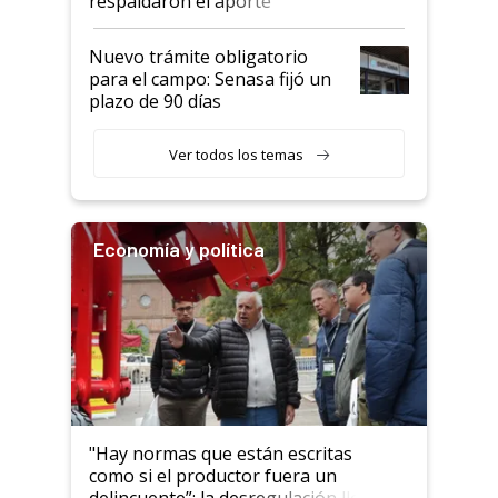
respaldaron el aporte
haciendo currículum"
obligatorio
Nuevo trámite obligatorio
para el campo: Senasa fijó un
plazo de 90 días
Ver todos los temas
Economía y política
"Hay normas que están escritas
como si el productor fuera un
delincuente”: la desregulación llegó