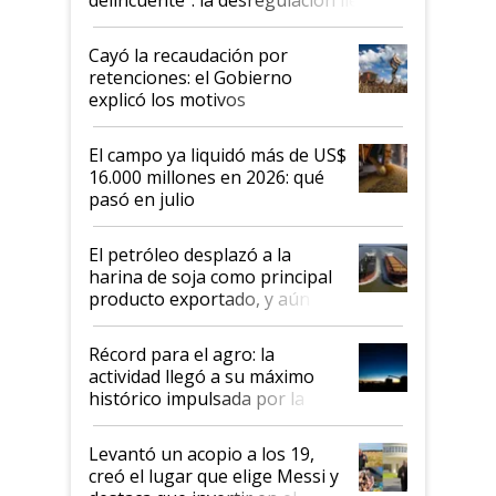
al Congreso Aapresid y hasta se
habló del financiamiento al IPCVA
Cayó la recaudación por
retenciones: el Gobierno
explicó los motivos
El campo ya liquidó más de US$
16.000 millones en 2026: qué
pasó en julio
El petróleo desplazó a la
harina de soja como principal
producto exportado, y aún así
el agro aportó casi seis de cada
diez dólares y sostuvo el
Récord para el agro: la
liderazgo en un semestre
actividad llegó a su máximo
récord
histórico impulsada por la
cosecha y las exportaciones
Levantó un acopio a los 19,
creó el lugar que elige Messi y