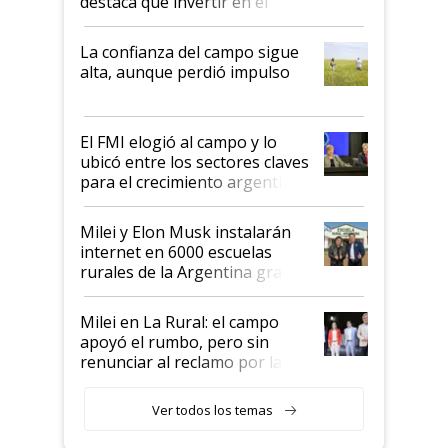
destaca que invertir en el
kirchnerismo era como "darle
plata a un hijo para droga":
La confianza del campo sigue
Juan Félix Rossetti, el libertario
alta, aunque perdió impulso
que de una dura crisis salió
más fuerte y apuesta al cambio
de Milei
El FMI elogió al campo y lo
ubicó entre los sectores claves
para el crecimiento argentino
Milei y Elon Musk instalarán
internet en 6000 escuelas
rurales de la Argentina gracias
a un acuerdo con Starlink
Milei en La Rural: el campo
apoyó el rumbo, pero sin
renunciar al reclamo por las
retenciones
Ver todos los temas