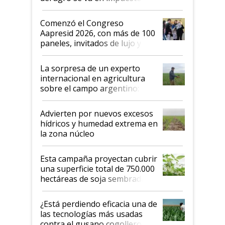
"No es bueno que en
Argentina se sigan discutiendo
Comenzó el Congreso
las mismas cosas de hace 50
Aapresid 2026, con más de 100
años"
paneles, invitados de lujo y
todas las tendencias
La sorpresa de un experto
internacional en agricultura
sobre el campo argentino:
"Estoy muy impresionado"
Advierten por nuevos excesos
hídricos y humedad extrema en
la zona núcleo
Esta campaña proyectan cubrir
una superficie total de 750.000
hectáreas de soja sembradas
con una nueva generación de
variedades que marcan un
¿Está perdiendo eficacia una de
salto tecnológico en genética y
las tecnologías más usadas
rendimiento
contra el gusano cogollero? El