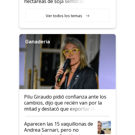
hectáreas de soja sembradas
con una nueva generación de
variedades que marcan un
Ver todos los temas
salto tecnológico en genética y
rendimiento
Ganadería
Pilu Giraudo pidió confianza ante los
cambios, dijo que recién van por la
mitad y destacó que exportar dejó de
ser "para unos pocos": "Tenemos un
mandato muy claro del gobierno
Aparecen las 15 vaquillonas de
nacional"
Andrea Sarnari, pero no