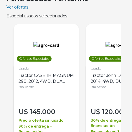
Ver ofertas
Especial usados seleccionados
Ofertas Especiales
Ofertas Especiales
Usado
Usado
Tractor CASE IH MAGNUM
Tractor John Deere 
290, 2012, 4WD, DUAL
2014, 4WD, DUAL
Isla Verde
Isla Verde
U$
145.000
U$
120.000
Precio oferta sin usado
30% de entrega +
financiación
30% de entrega +
financiación
Financialo en 3 años