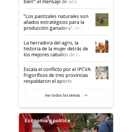
bien": el mensaje de una
ganadera uruguaya sobre las
oportunidades que se abren
"Los pastizales naturales son
para el agro en Argentina, con
aliados estratégicos para la
foco en la carne
producción ganadera", destaca
la iniciativa que ya reúne a 46
establecimientos en Argentina
La herradora del agro, la
historia de la mujer detrás de
los mejores caballos de la
Argentina y los mitos que
todavía hacen sufrir a estos
Escala el conflicto por el IPCVA:
animales: "Mientras me
frigoríficos de tres provincias
descalificaban, yo seguí
respaldaron el aporte
haciendo currículum"
obligatorio
Ver todos los temas
Economía y política