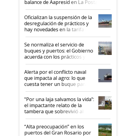
balance de Aapresid en La Posta
Oficializan la suspensión de la
desregulación de prácticos y
hay novedades en la tarifa de
la hidrovía
Se normaliza el servicio de
buques y puertos: el Gobierno
acuerda con los prácticos y
suspende el decreto de
desregulación
Alerta por el conflicto naval
que impacta al agro: lo que
cuesta tener un buque parado
y el peligro de que Argentina
pase a ser "país sucio"
"Por una laja salvamos la vida":
el impactante relato de la
tambera que sobrevivió al
tornado
“Alta preocupación” en los
puertos del Gran Rosario por