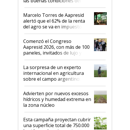
las buenas condiciones del
agro argentino para invertir:
"Los veo más motivados"
Marcelo Torres de Aapresid
alertó que el 62% de la renta
del agro se va en impuestos:
"No es bueno que en
Argentina se sigan discutiendo
Comenzó el Congreso
las mismas cosas de hace 50
Aapresid 2026, con más de 100
años"
paneles, invitados de lujo y
todas las tendencias
La sorpresa de un experto
internacional en agricultura
sobre el campo argentino:
"Estoy muy impresionado"
Advierten por nuevos excesos
hídricos y humedad extrema en
la zona núcleo
Esta campaña proyectan cubrir
una superficie total de 750.000