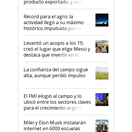
producto exportado, y aún así
el agro aportó casi seis de cada
diez dólares y sostuvo el
Récord para el agro: la
liderazgo en un semestre
actividad llegó a su máximo
récord
histórico impulsada por la
cosecha y las exportaciones
Levantó un acopio a los 19,
creó el lugar que elige Messi y
destaca que invertir en el
kirchnerismo era como "darle
plata a un hijo para droga":
La confianza del campo sigue
Juan Félix Rossetti, el libertario
alta, aunque perdió impulso
que de una dura crisis salió
más fuerte y apuesta al cambio
de Milei
El FMI elogió al campo y lo
ubicó entre los sectores claves
para el crecimiento argentino
Milei y Elon Musk instalarán
internet en 6000 escuelas