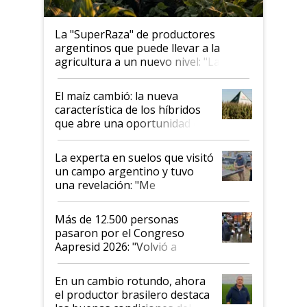
La "SuperRaza" de productores
argentinos que puede llevar a la
agricultura a un nuevo nivel: "Las
posibilidades de crecimiento son
infinitas"
El maíz cambió: la nueva
característica de los híbridos
que abre una oportunidad en
el lote
La experta en suelos que visitó
un campo argentino y tuvo
una revelación: "Me
impresionó mucho"
Más de 12.500 personas
pasaron por el Congreso
Aapresid 2026: "Volvió a
demostrar que hablar del
suelo es hablar de todo el
En un cambio rotundo, ahora
sistema productivo"
el productor brasilero destaca