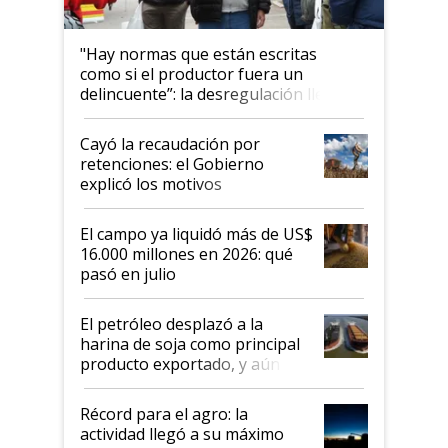
"Hay normas que están escritas
como si el productor fuera un
delincuente”: la desregulación llegó
al Congreso Aapresid y hasta se
habló del financiamiento al IPCVA
Cayó la recaudación por
retenciones: el Gobierno
explicó los motivos
El campo ya liquidó más de US$
16.000 millones en 2026: qué
pasó en julio
El petróleo desplazó a la
harina de soja como principal
producto exportado, y aún así
el agro aportó casi seis de cada
diez dólares y sostuvo el
Récord para el agro: la
liderazgo en un semestre
actividad llegó a su máximo
récord