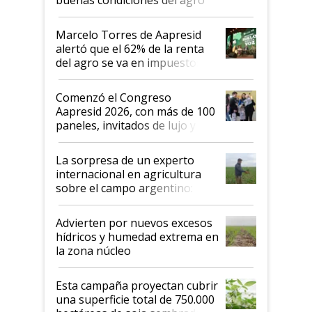
argentino para invertir: "Los veo
más motivados"
Marcelo Torres de Aapresid
alertó que el 62% de la renta
del agro se va en impuestos:
"No es bueno que en
Argentina se sigan discutiendo
Comenzó el Congreso
las mismas cosas de hace 50
Aapresid 2026, con más de 100
años"
paneles, invitados de lujo y
todas las tendencias
La sorpresa de un experto
internacional en agricultura
sobre el campo argentino:
"Estoy muy impresionado"
Advierten por nuevos excesos
hídricos y humedad extrema en
la zona núcleo
Esta campaña proyectan cubrir
una superficie total de 750.000