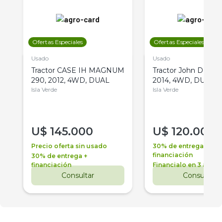
Ofertas Especiales
Ofertas Especiales
Usado
Usado
Tractor CASE IH MAGNUM
Tractor John Deere 
290, 2012, 4WD, DUAL
2014, 4WD, DUAL
Isla Verde
Isla Verde
U$
145.000
U$
120.000
Precio oferta sin usado
30% de entrega +
financiación
30% de entrega +
financiación
Financialo en 3 años
Consultar
Consultar