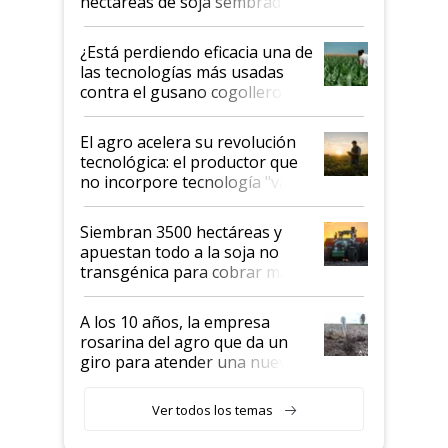
hectáreas de soja sembradas
con una nueva generación de
variedades que marcan un
¿Está perdiendo eficacia una de
salto tecnológico en genética y
las tecnologías más usadas
rendimiento
contra el gusano cogollero? El
desafío de una tecnología clave
El agro acelera su revolución
tecnológica: el productor que
no incorpore tecnología "va a
perder el tren"
Siembran 3500 hectáreas y
apuestan todo a la soja no
transgénica para cobrar más
por tonelada: compraron un
semillero
A los 10 años, la empresa
rosarina del agro que da un
giro para atender una nueva
etapa en el agro
Ver todos los temas