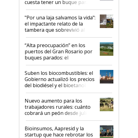
cuesta tener un buque parado
y el peligro de que Argentina
pase a ser "país sucio"
"Por una laja salvamos la vida":
el impactante relato de la
tambera que sobrevivió al
tornado
“Alta preocupación” en los
puertos del Gran Rosario por
buques parados: el
funcionamiento de las
exportadoras en tensión tras
Suben los biocombustibles: el
la medida de fuerza de los
Gobierno actualizó los precios
prácticos
del biodiésel y el bioetanol
Nuevo aumento para los
trabajadores rurales: cuánto
cobrará un peón desde julio
Bioinsumos, Aapresid y la
startup que hace rebrotar los