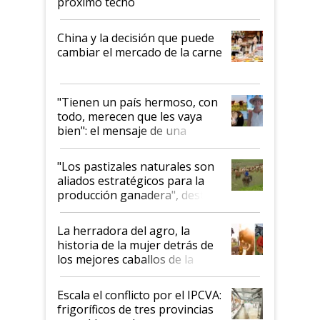
próximo techo
China y la decisión que puede
cambiar el mercado de la carne
"Tienen un país hermoso, con
todo, merecen que les vaya
bien": el mensaje de una
ganadera uruguaya sobre las
oportunidades que se abren
"Los pastizales naturales son
para el agro en Argentina, con
aliados estratégicos para la
foco en la carne
producción ganadera", destaca
la iniciativa que ya reúne a 46
establecimientos en Argentina
La herradora del agro, la
historia de la mujer detrás de
los mejores caballos de la
Argentina y los mitos que
todavía hacen sufrir a estos
Escala el conflicto por el IPCVA:
animales: "Mientras me
frigoríficos de tres provincias
descalificaban, yo seguí