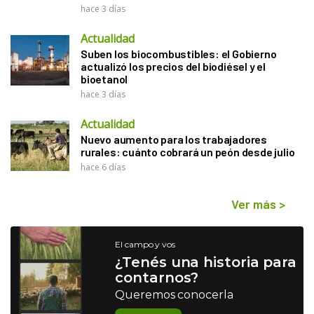
hace 3 días
Actualidad
Suben los biocombustibles: el Gobierno
actualizó los precios del biodiésel y el
bioetanol
hace 3 días
Actualidad
Nuevo aumento para los trabajadores
rurales: cuánto cobrará un peón desde julio
hace 6 días
Ver más
>
El campo y vos
¿Tenés una historia para
contarnos?
Queremos conocerla