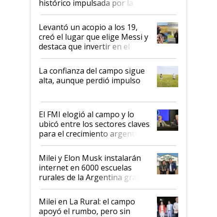
histórico impulsada por la
cosecha y las exportaciones
Levantó un acopio a los 19,
creó el lugar que elige Messi y
destaca que invertir en el
kirchnerismo era como "darle
plata a un hijo para droga":
La confianza del campo sigue
Juan Félix Rossetti, el libertario
alta, aunque perdió impulso
que de una dura crisis salió
más fuerte y apuesta al cambio
de Milei
El FMI elogió al campo y lo
ubicó entre los sectores claves
para el crecimiento argentino
Milei y Elon Musk instalarán
internet en 6000 escuelas
rurales de la Argentina gracias
a un acuerdo con Starlink
Milei en La Rural: el campo
apoyó el rumbo, pero sin