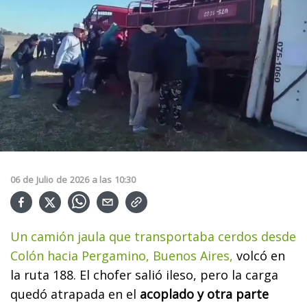
06
de
Julio
de
2026
a las
10:30
Un camión jaula que transportaba cerdos desde
Colón hacia Pergamino, Buenos Aires,
volcó en
la ruta 188. El chofer salió ileso, pero la carga
quedó atrapada en el
acoplado y otra parte