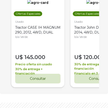
Ofertas Especiales
Ofertas Especiales
Usado
Usado
Tractor CASE IH MAGNUM
Tractor John Deere 
290, 2012, 4WD, DUAL
2014, 4WD, DUAL
Isla Verde
Isla Verde
U$
145.000
U$
120.000
Precio oferta sin usado
30% de entrega +
financiación
30% de entrega +
financiación
Financialo en 3 años
Consultar
Consultar