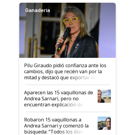
Ganadería
Pilu Giraudo pidió confianza ante los
cambios, dijo que recién van por la
mitad y destacó que exportar dejó de
ser "para unos pocos": "Tenemos un
mandato muy claro del gobierno
Aparecen las 15 vaquillonas de
nacional"
Andrea Sarnari, pero no
encuentran explicación de
cómo llegaron allí
Robaron 15 vaquillonas a
Andrea Sarnari y comenzó la
búsqueda: “Todos los días le