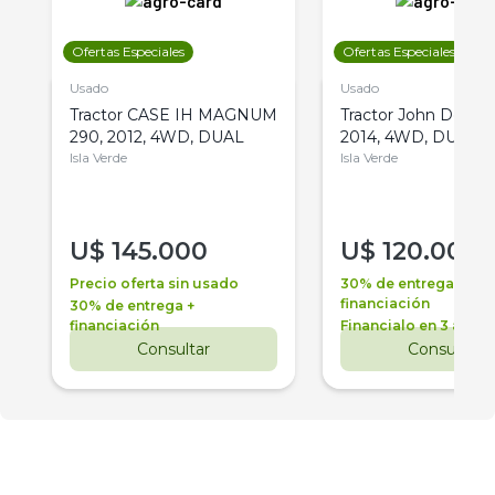
Ofertas Especiales
Ofertas Especiales
Usado
Usado
Tractor CASE IH MAGNUM
Tractor John Deere 
290, 2012, 4WD, DUAL
2014, 4WD, DUAL
Isla Verde
Isla Verde
U$
145.000
U$
120.000
Precio oferta sin usado
30% de entrega +
financiación
30% de entrega +
financiación
Financialo en 3 años
Consultar
Consultar