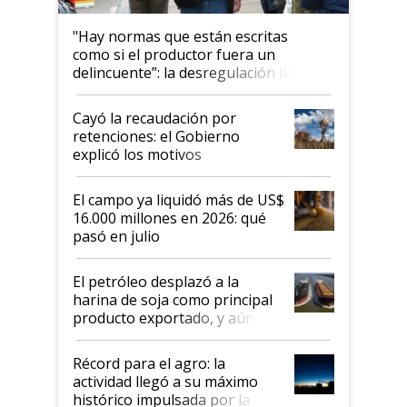
"Hay normas que están escritas
como si el productor fuera un
delincuente”: la desregulación llegó
al Congreso Aapresid y hasta se
habló del financiamiento al IPCVA
Cayó la recaudación por
retenciones: el Gobierno
explicó los motivos
El campo ya liquidó más de US$
16.000 millones en 2026: qué
pasó en julio
El petróleo desplazó a la
harina de soja como principal
producto exportado, y aún así
el agro aportó casi seis de cada
diez dólares y sostuvo el
Récord para el agro: la
liderazgo en un semestre
actividad llegó a su máximo
récord
histórico impulsada por la