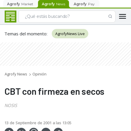
Agrofy
Market
Agrofy
News
Agrofy
Pay
Temas del momento
:
AgrofyNews Live
Agrofy News
Opinión
CBT con firmeza en secos
NOSIS
13
de
Septiembre
de
2001
a las
13:05