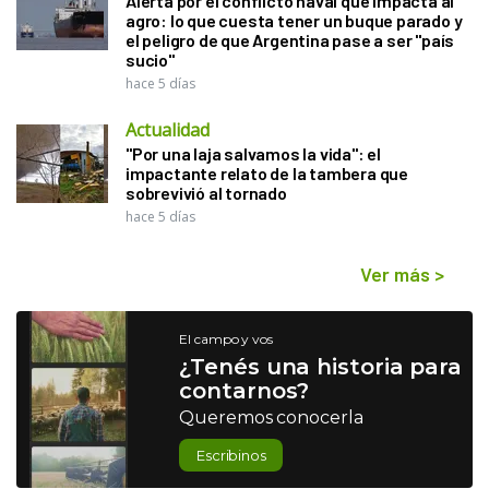
Alerta por el conflicto naval que impacta al
agro: lo que cuesta tener un buque parado y
el peligro de que Argentina pase a ser "país
sucio"
hace 5 días
Actualidad
"Por una laja salvamos la vida": el
impactante relato de la tambera que
sobrevivió al tornado
hace 5 días
Ver más
>
El campo y vos
¿Tenés una historia para
contarnos?
Queremos conocerla
Escribinos