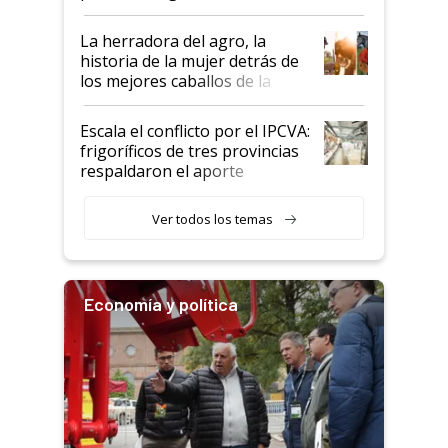
la iniciativa que ya reúne a 46
establecimientos en Argentina
La herradora del agro, la
historia de la mujer detrás de
los mejores caballos de la
Argentina y los mitos que
todavía hacen sufrir a estos
Escala el conflicto por el IPCVA:
animales: "Mientras me
frigoríficos de tres provincias
descalificaban, yo seguí
respaldaron el aporte
haciendo currículum"
obligatorio
Ver todos los temas
Economía y política