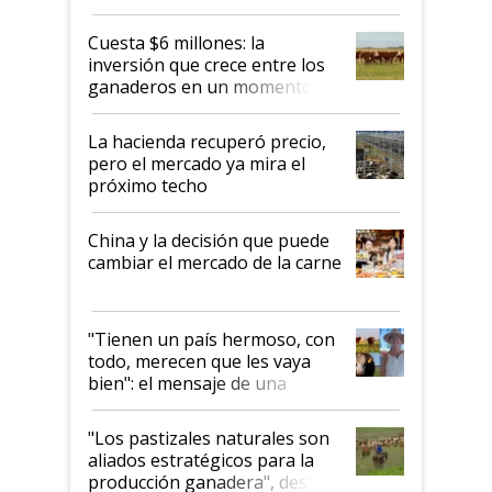
toca a algún productor”
Cuesta $6 millones: la
inversión que crece entre los
ganaderos en un momento
histórico para la actividad
La hacienda recuperó precio,
pero el mercado ya mira el
próximo techo
China y la decisión que puede
cambiar el mercado de la carne
"Tienen un país hermoso, con
todo, merecen que les vaya
bien": el mensaje de una
ganadera uruguaya sobre las
oportunidades que se abren
"Los pastizales naturales son
para el agro en Argentina, con
aliados estratégicos para la
foco en la carne
producción ganadera", destaca