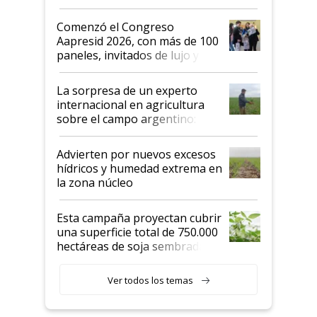
"No es bueno que en
Argentina se sigan discutiendo
Comenzó el Congreso
las mismas cosas de hace 50
Aapresid 2026, con más de 100
años"
paneles, invitados de lujo y
todas las tendencias
La sorpresa de un experto
internacional en agricultura
sobre el campo argentino:
"Estoy muy impresionado"
Advierten por nuevos excesos
hídricos y humedad extrema en
la zona núcleo
Esta campaña proyectan cubrir
una superficie total de 750.000
hectáreas de soja sembradas
con una nueva generación de
variedades que marcan un
Ver todos los temas
salto tecnológico en genética y
rendimiento