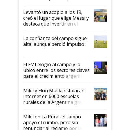
cosecha y las exportaciones
Levantó un acopio a los 19,
creó el lugar que elige Messi y
destaca que invertir en el
kirchnerismo era como "darle
plata a un hijo para droga":
La confianza del campo sigue
Juan Félix Rossetti, el libertario
alta, aunque perdió impulso
que de una dura crisis salió
más fuerte y apuesta al cambio
de Milei
El FMI elogió al campo y lo
ubicó entre los sectores claves
para el crecimiento argentino
Milei y Elon Musk instalarán
internet en 6000 escuelas
rurales de la Argentina gracias
a un acuerdo con Starlink
Milei en La Rural: el campo
apoyó el rumbo, pero sin
renunciar al reclamo por las