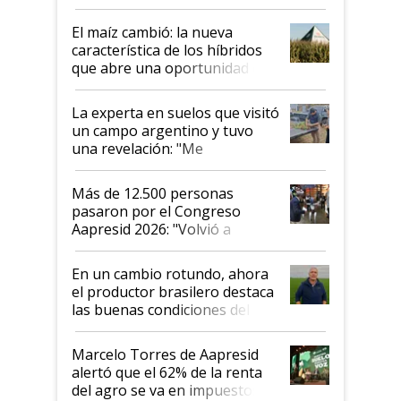
posibilidades de crecimiento son
infinitas"
El maíz cambió: la nueva
característica de los híbridos
que abre una oportunidad en
el lote
La experta en suelos que visitó
un campo argentino y tuvo
una revelación: "Me
impresionó mucho"
Más de 12.500 personas
pasaron por el Congreso
Aapresid 2026: "Volvió a
demostrar que hablar del
suelo es hablar de todo el
En un cambio rotundo, ahora
sistema productivo"
el productor brasilero destaca
las buenas condiciones del
agro argentino para invertir:
"Los veo más motivados"
Marcelo Torres de Aapresid
alertó que el 62% de la renta
del agro se va en impuestos: