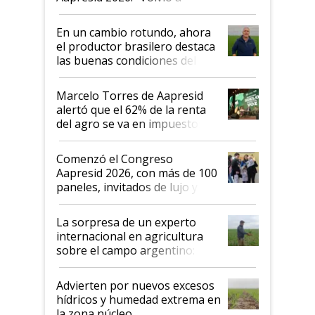
demostrar que hablar del
suelo es hablar de todo el
En un cambio rotundo, ahora
sistema productivo"
el productor brasilero destaca
las buenas condiciones del
agro argentino para invertir:
"Los veo más motivados"
Marcelo Torres de Aapresid
alertó que el 62% de la renta
del agro se va en impuestos:
"No es bueno que en
Argentina se sigan discutiendo
Comenzó el Congreso
las mismas cosas de hace 50
Aapresid 2026, con más de 100
años"
paneles, invitados de lujo y
todas las tendencias
La sorpresa de un experto
internacional en agricultura
sobre el campo argentino:
"Estoy muy impresionado"
Advierten por nuevos excesos
hídricos y humedad extrema en
la zona núcleo