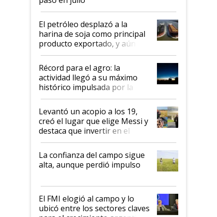
El petróleo desplazó a la
harina de soja como principal
producto exportado, y aún así
el agro aportó casi seis de cada
diez dólares y sostuvo el
Récord para el agro: la
liderazgo en un semestre
actividad llegó a su máximo
récord
histórico impulsada por la
cosecha y las exportaciones
Levantó un acopio a los 19,
creó el lugar que elige Messi y
destaca que invertir en el
kirchnerismo era como "darle
plata a un hijo para droga":
La confianza del campo sigue
Juan Félix Rossetti, el libertario
alta, aunque perdió impulso
que de una dura crisis salió
más fuerte y apuesta al cambio
de Milei
El FMI elogió al campo y lo
ubicó entre los sectores claves