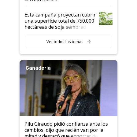
Esta campaña proyectan cubrir
una superficie total de 750.000
hectáreas de soja sembradas
con una nueva generación de
variedades que marcan un
Ver todos los temas
salto tecnológico en genética y
rendimiento
Ganadería
Pilu Giraudo pidió confianza ante los
cambios, dijo que recién van por la
mitad y destacó que exportar dejó de