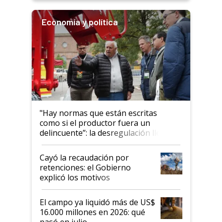
Economía y política
"Hay normas que están escritas
como si el productor fuera un
delincuente”: la desregulación llegó
al Congreso Aapresid y hasta se
habló del financiamiento al IPCVA
Cayó la recaudación por
retenciones: el Gobierno
explicó los motivos
El campo ya liquidó más de US$
16.000 millones en 2026: qué
pasó en julio