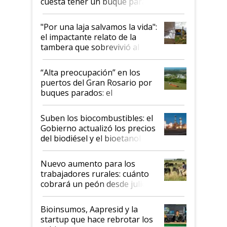
cuesta tener un buque parado
y el peligro de que Argentina
pase a ser "país sucio"
"Por una laja salvamos la vida":
el impactante relato de la
tambera que sobrevivió al
tornado
“Alta preocupación” en los
puertos del Gran Rosario por
buques parados: el
funcionamiento de las
exportadoras en tensión tras
Suben los biocombustibles: el
la medida de fuerza de los
Gobierno actualizó los precios
prácticos
del biodiésel y el bioetanol
Nuevo aumento para los
trabajadores rurales: cuánto
cobrará un peón desde julio
Bioinsumos, Aapresid y la
startup que hace rebrotar los