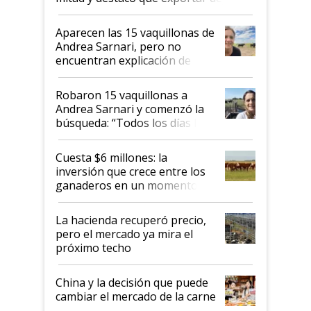
ser "para unos pocos": "Tenemos un
mandato muy claro del gobierno
Aparecen las 15 vaquillonas de
nacional"
Andrea Sarnari, pero no
encuentran explicación de
cómo llegaron allí
Robaron 15 vaquillonas a
Andrea Sarnari y comenzó la
búsqueda: “Todos los días le
toca a algún productor”
Cuesta $6 millones: la
inversión que crece entre los
ganaderos en un momento
histórico para la actividad
La hacienda recuperó precio,
pero el mercado ya mira el
próximo techo
China y la decisión que puede
cambiar el mercado de la carne