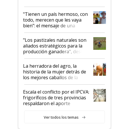
"Tienen un país hermoso, con
todo, merecen que les vaya
bien": el mensaje de una
ganadera uruguaya sobre las
oportunidades que se abren
"Los pastizales naturales son
para el agro en Argentina, con
aliados estratégicos para la
foco en la carne
producción ganadera", destaca
la iniciativa que ya reúne a 46
establecimientos en Argentina
La herradora del agro, la
historia de la mujer detrás de
los mejores caballos de la
Argentina y los mitos que
todavía hacen sufrir a estos
Escala el conflicto por el IPCVA:
animales: "Mientras me
frigoríficos de tres provincias
descalificaban, yo seguí
respaldaron el aporte
haciendo currículum"
obligatorio
Ver todos los temas