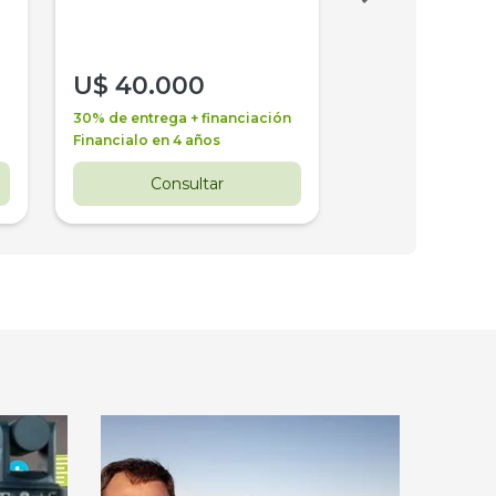
U$
40.000
U$
30.000
30% de entrega + financiación
30% de entrega + 
Financialo en 4 años
Financialo en 3 a
Consultar
Consul