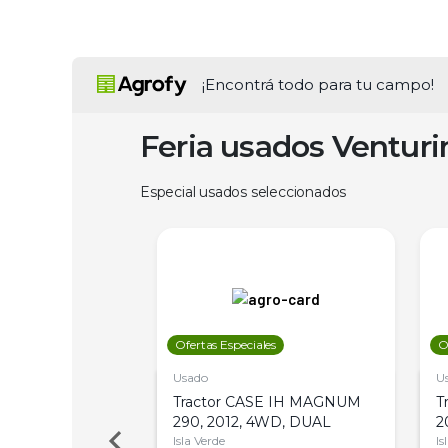
¡Encontrá todo para tu campo!
Feria usados Ventur
Especial usados seleccionados
les
Ofertas Especiales
O
Usado
U
a Metalfor 7040,
Tractor CASE IH MAGNUM
T
Bot 32 Mts
290, 2012, 4WD, DUAL
2
Isla Verde
Is