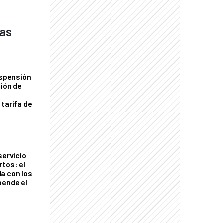
das
uspensión
ción de
 tarifa de
servicio
rtos: el
a con los
pende el