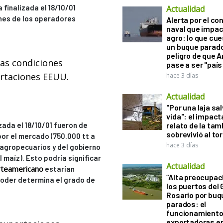
 finalizada el 18/10/01
Actualidad
ones de los operadores
Alerta por el con
naval que impac
agro: lo que cu
un buque parado
peligro de que 
las condiciones
pase a ser "país
rtaciones EEUU.
hace 3 días
Actualidad
"Por una laja sa
vida": el impac
zada el 18/10/01 fueron de
relato de la ta
sobrevivió al to
or el mercado (750.000 tt a
hace 3 días
agropecuarios y del gobierno
 maíz). Esto podría significar
Actualidad
rteamericano
estarían
“Alta preocupac
poder determina el grado de
los puertos del 
Rosario por bu
parados: el
funcionamiento 
exportadoras e