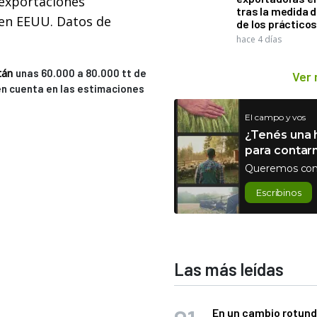
exportaciones
tras la medida 
en EEUU. Datos de
de los práctico
hace 4 días
tán
unas 60.000 a 80.000 tt de
Ver
en cuenta en las estimaciones
El campo y vos
¿Tenés una h
para contar
Queremos con
Escribinos
Las más leídas
En un cambio rotund