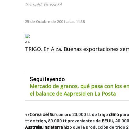
Grimaldi Grassi SA
25
de
Octubre
de
2001
a las
11:38
<>
TRIGO. En Alza. Buenas exportaciones se
Seguí leyendo
Mercado de granos, qué pasa con los env
el balance de Aapresid en La Posta
Corea del Sur
chino
<>
compró 20.000 tt de trigo
para
EEUU
tt de trigo, 80.000 tt provenientes de
, 40.00
Australia
Inglaterra
.
hizo que la producción de trigo 20