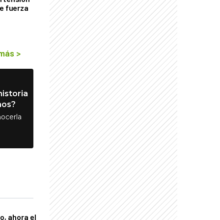
de fuerza
s
 más
>
istoria
nos?
ocerla
o, ahora el