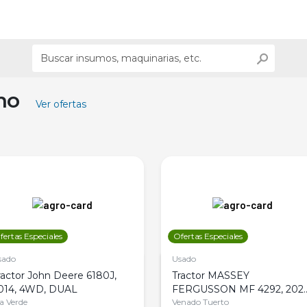
ino
Ver ofertas
fertas Especiales
Ofertas Especiales
sado
Usado
ractor John Deere 6180J,
Tractor MASSEY
014, 4WD, DUAL
FERGUSSON MF 4292, 2020
la Verde
4WD, PATON
Venado Tuerto