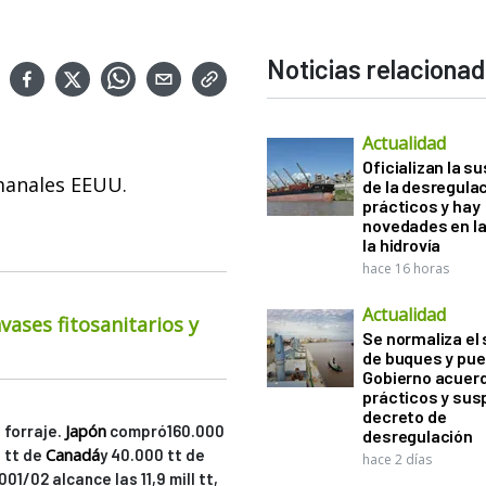
Noticias relaciona
Actualidad
Oficializan la s
manales EEUU.
de la desregula
prácticos y hay
novedades en la
la hidrovía
hace 16 horas
Actualidad
ases fitosanitarios y
Se normaliza el 
de buques y pue
Gobierno acuerd
prácticos y sus
decreto de
Japón
 forraje.
compró160.000
desregulación
Canadá
0 tt de
y 40.000 tt de
hace 2 días
01/02 alcance las 11,9 mill tt,