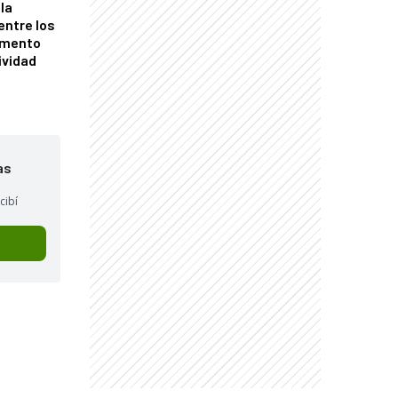
la
entre los
omento
ividad
as
cibí