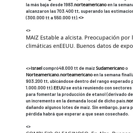
norteamericano
la más baja desde 1983.
en la semana
alcanzaron las 703.400 tt, superando las estimaci
<>
(300.000 tt a 550.000 tt).
<>
MAIZ Estable a alcista. Preocupación por 
climáticas enEEUU. Buenos datos de expo
Israel
Sudamericano
<>
compró48.000 tt de maíz
o
Norteamericano
norteamericano
.
en la semana finali
903.200 tt, ubicándose dentro del rango esperado p
EEUU
1.000.000 tt).
se está reuniendo con sectores 
para fomentar la producción de etanol (derivado del
no
un incremento en la demanda local de dicho país.
dañando algunos lotes de maíz. Sin embargo, para 
pérdida habrá que esperar a que sean cosechado.
<>