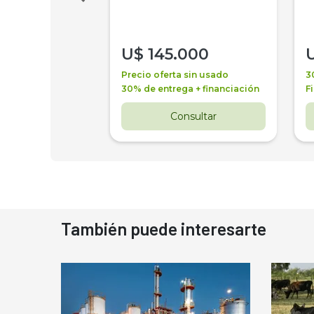
000
U$
145.000
a + financiación
Precio oferta sin usado
3
 4 años
30% de entrega + financiación
F
nsultar
Consultar
También puede interesarte