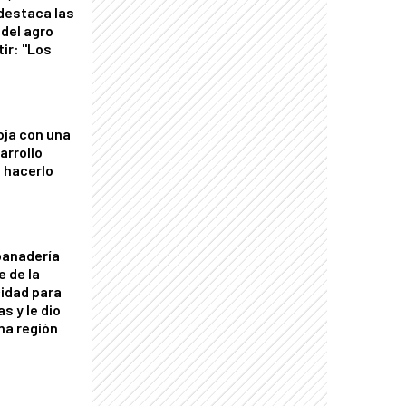
 destaca las
del agro
tir: "Los
"
oja con una
arrollo
 hacerlo
panadería
e de la
idad para
s y le dio
una región