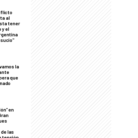
flicto
ta al
esta tener
 y el
Argentina
 sucio"
lvamos la
tante
mbera que
rnado
ión” en
Gran
ques
de las
n tensión