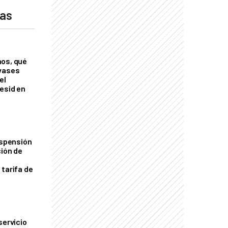
das
nos, qué
nvases
el
esid en
uspensión
ción de
 tarifa de
servicio