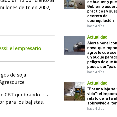
ntado un 10 por ciento al
de buques y pue
Gobierno acuerd
millones de tn en 2002,
prácticos y sus
decreto de
desregulación
hace 4 días
Actualidad
Alerta por el con
naval que impac
essi: el empresario
agro: lo que cu
un buque parado
peligro de que 
pase a ser "país
hace 4 días
rgos de soja
Agresource.
Actualidad
"Por una laja sa
vida": el impac
re CBT quebrando los
relato de la ta
 para los bajistas.
sobrevivió al to
hace 4 días