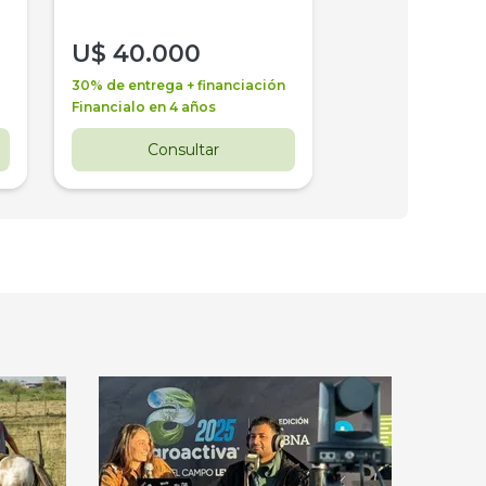
U$
40.000
U$
30.000
30% de entrega + financiación
30% de entrega + 
Financialo en 4 años
Financialo en 3 a
Consultar
Consul