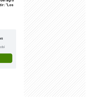
tir: "Los
"
as
cibí