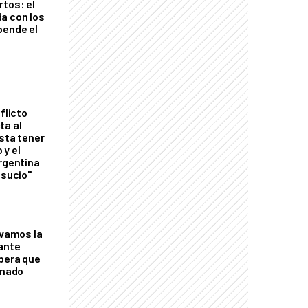
rtos: el
a con los
pende el
flicto
ta al
esta tener
 y el
Argentina
 sucio"
lvamos la
tante
mbera que
rnado