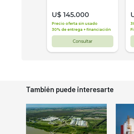
000
U$
145.000
a + financiación
Precio oferta sin usado
3
 4 años
30% de entrega + financiación
F
nsultar
Consultar
También puede interesarte