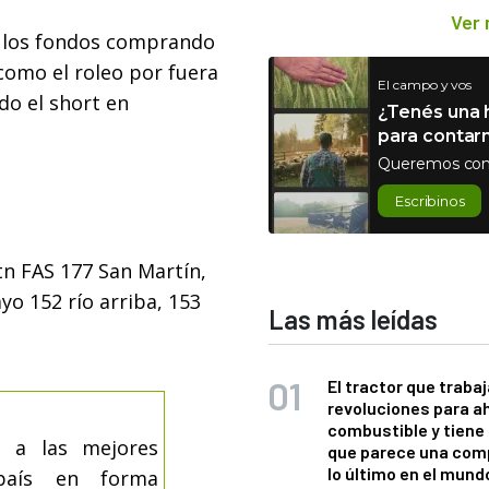
Ver
n los fondos comprando
como el roleo por fuera
El campo y vos
o el short en
¿Tenés una h
para contar
Queremos con
Escribinos
tn FAS 177 San Martín,
o 152 río arriba, 153
Las más leídas
El tractor que trabaj
revoluciones para a
combustible y tiene
s a las mejores
que parece una com
lo último en el mund
país en forma