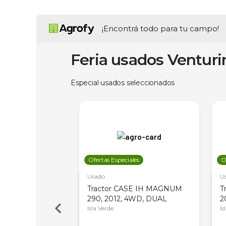
¡Encontrá todo para tu campo!
Feria usados Ventur
Especial usados seleccionados
les
Ofertas Especiales
O
Usado
U
a Metalfor 7040,
Tractor CASE IH MAGNUM
T
Bot 32 Mts
290, 2012, 4WD, DUAL
2
Isla Verde
Is