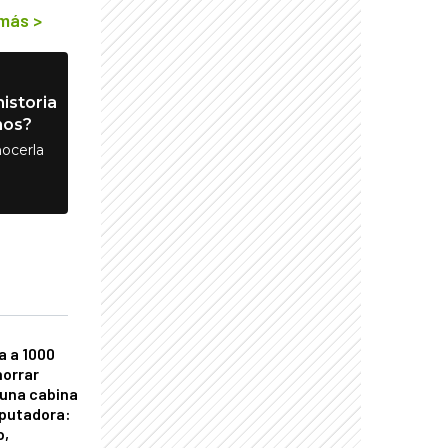
 más
>
istoria
nos?
ocerla
a a 1000
horrar
 una cabina
putadora:
o,