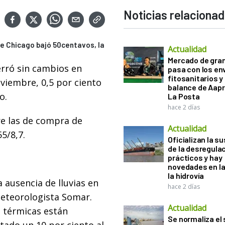
Noticias relaciona
 de Chicago bajó 50centavos, la
Actualidad
Mercado de gra
erró sin cambios en
pasa con los e
fitosanitarios y 
viembre, 0,5 por ciento
balance de Aapr
o.
La Posta
hace 2 días
re las de compra de
Actualidad
55/8,7.
Oficializan la s
de la desregula
prácticos y hay
novedades en la
la hidrovía
a ausencia de lluvias en
hace 2 días
meteorologista Somar.
Actualidad
 térmicas están
Se normaliza el 