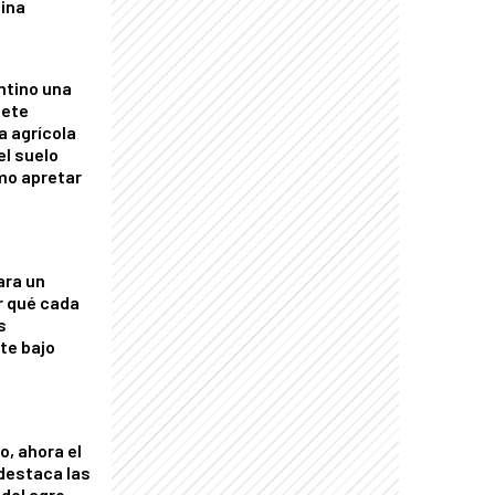
tina
ntino una
mete
a agrícola
el suelo
mo apretar
ara un
r qué cada
s
nte bajo
o, ahora el
 destaca las
del agro