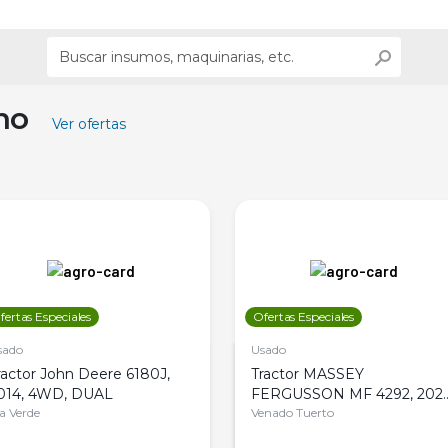
ino
Ver ofertas
fertas Especiales
Ofertas Especiales
sado
Usado
ractor John Deere 6180J,
Tractor MASSEY
014, 4WD, DUAL
FERGUSSON MF 4292, 2020
la Verde
4WD, PATON
Venado Tuerto