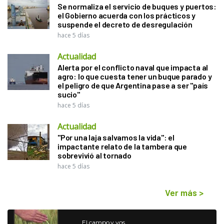
Se normaliza el servicio de buques y puertos:
el Gobierno acuerda con los prácticos y
suspende el decreto de desregulación
hace 5 días
Actualidad
Alerta por el conflicto naval que impacta al
agro: lo que cuesta tener un buque parado y
el peligro de que Argentina pase a ser "país
sucio"
hace 5 días
Actualidad
"Por una laja salvamos la vida": el
impactante relato de la tambera que
sobrevivió al tornado
hace 5 días
Ver más
>
El campo y vos