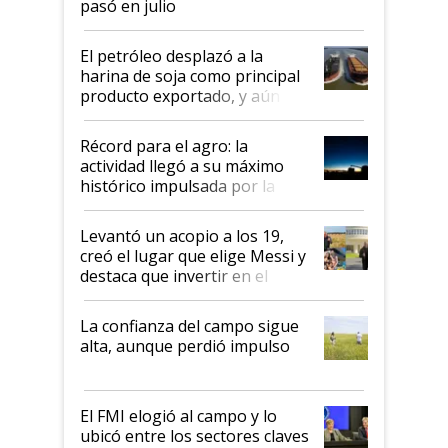
pasó en julio
El petróleo desplazó a la
harina de soja como principal
producto exportado, y aún así
el agro aportó casi seis de cada
diez dólares y sostuvo el
Récord para el agro: la
liderazgo en un semestre
actividad llegó a su máximo
récord
histórico impulsada por la
cosecha y las exportaciones
Levantó un acopio a los 19,
creó el lugar que elige Messi y
destaca que invertir en el
kirchnerismo era como "darle
plata a un hijo para droga":
La confianza del campo sigue
Juan Félix Rossetti, el libertario
alta, aunque perdió impulso
que de una dura crisis salió
más fuerte y apuesta al cambio
de Milei
El FMI elogió al campo y lo
ubicó entre los sectores claves