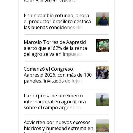
Aapresid 2026: "Volvió a
demostrar que hablar del
suelo es hablar de todo el
En un cambio rotundo, ahora
sistema productivo"
el productor brasilero destaca
las buenas condiciones del
agro argentino para invertir:
"Los veo más motivados"
Marcelo Torres de Aapresid
alertó que el 62% de la renta
del agro se va en impuestos:
"No es bueno que en
Argentina se sigan discutiendo
Comenzó el Congreso
las mismas cosas de hace 50
Aapresid 2026, con más de 100
años"
paneles, invitados de lujo y
todas las tendencias
La sorpresa de un experto
internacional en agricultura
sobre el campo argentino:
"Estoy muy impresionado"
Advierten por nuevos excesos
hídricos y humedad extrema en