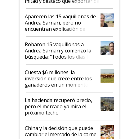
mitad y destacó que exportar dejó de
ser "para unos pocos": "Tenemos un
mandato muy claro del gobierno
Aparecen las 15 vaquillonas de
nacional"
Andrea Sarnari, pero no
encuentran explicación de
cómo llegaron allí
Robaron 15 vaquillonas a
Andrea Sarnari y comenzó la
búsqueda: “Todos los días le
toca a algún productor”
Cuesta $6 millones: la
inversión que crece entre los
ganaderos en un momento
histórico para la actividad
La hacienda recuperó precio,
pero el mercado ya mira el
próximo techo
China y la decisión que puede
cambiar el mercado de la carne