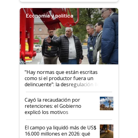
Economía y política
"Hay normas que están escritas
como si el productor fuera un
delincuente”: la desregulación llegó
al Congreso Aapresid y hasta se
habló del financiamiento al IPCVA
Cayó la recaudación por
retenciones: el Gobierno
explicó los motivos
El campo ya liquidó más de US$
16.000 millones en 2026: qué