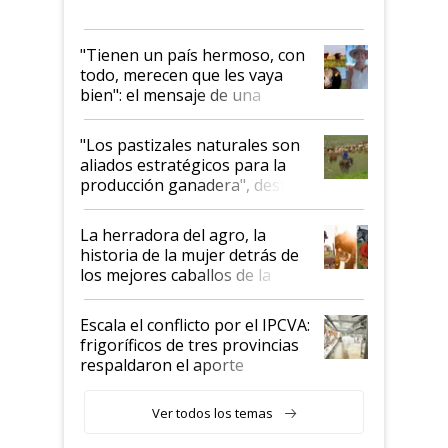
"Tienen un país hermoso, con
todo, merecen que les vaya
bien": el mensaje de una
ganadera uruguaya sobre las
oportunidades que se abren
"Los pastizales naturales son
para el agro en Argentina, con
aliados estratégicos para la
foco en la carne
producción ganadera", destaca
la iniciativa que ya reúne a 46
establecimientos en Argentina
La herradora del agro, la
historia de la mujer detrás de
los mejores caballos de la
Argentina y los mitos que
todavía hacen sufrir a estos
Escala el conflicto por el IPCVA:
animales: "Mientras me
frigoríficos de tres provincias
descalificaban, yo seguí
respaldaron el aporte
haciendo currículum"
obligatorio
Ver todos los temas