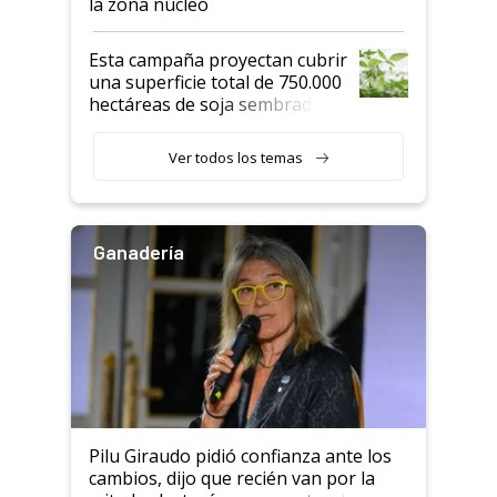
la zona núcleo
Esta campaña proyectan cubrir
una superficie total de 750.000
hectáreas de soja sembradas
con una nueva generación de
variedades que marcan un
Ver todos los temas
salto tecnológico en genética y
rendimiento
Ganadería
Pilu Giraudo pidió confianza ante los
cambios, dijo que recién van por la