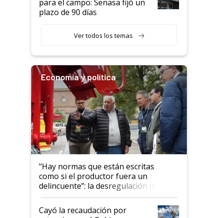
para el campo: Senasa fijó un
plazo de 90 días
Ver todos los temas
Economía y política
"Hay normas que están escritas
como si el productor fuera un
delincuente”: la desregulación llegó
al Congreso Aapresid y hasta se
habló del financiamiento al IPCVA
Cayó la recaudación por