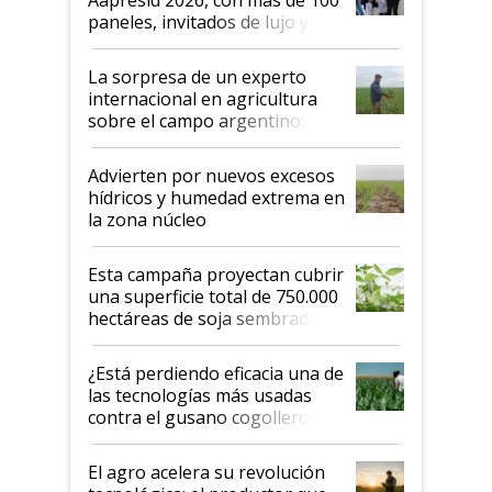
años"
paneles, invitados de lujo y
todas las tendencias
La sorpresa de un experto
internacional en agricultura
sobre el campo argentino:
"Estoy muy impresionado"
Advierten por nuevos excesos
hídricos y humedad extrema en
la zona núcleo
Esta campaña proyectan cubrir
una superficie total de 750.000
hectáreas de soja sembradas
con una nueva generación de
variedades que marcan un
¿Está perdiendo eficacia una de
salto tecnológico en genética y
las tecnologías más usadas
rendimiento
contra el gusano cogollero? El
desafío de una tecnología clave
El agro acelera su revolución