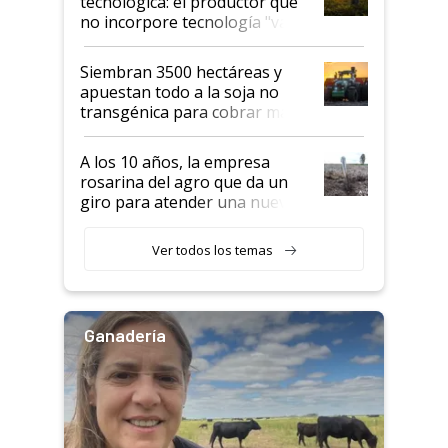
tecnológica: el productor que
no incorpore tecnología "va a
perder el tren"
Siembran 3500 hectáreas y
apuestan todo a la soja no
transgénica para cobrar más
por tonelada: compraron un
semillero
A los 10 años, la empresa
rosarina del agro que da un
giro para atender una nueva
etapa en el agro
Ver todos los temas
Ganadería