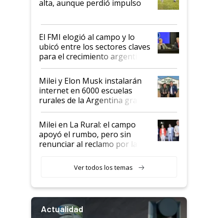
alta, aunque perdió impulso
que de una dura crisis salió
más fuerte y apuesta al cambio
de Milei
El FMI elogió al campo y lo
ubicó entre los sectores claves
para el crecimiento argentino
Milei y Elon Musk instalarán
internet en 6000 escuelas
rurales de la Argentina gracias
a un acuerdo con Starlink
Milei en La Rural: el campo
apoyó el rumbo, pero sin
renunciar al reclamo por las
retenciones
Ver todos los temas
Actualidad