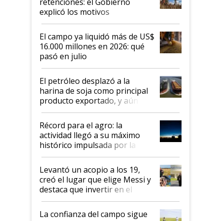
retenciones: el Gobierno
explicó los motivos
El campo ya liquidó más de US$
16.000 millones en 2026: qué
pasó en julio
El petróleo desplazó a la
harina de soja como principal
producto exportado, y aún así
el agro aportó casi seis de cada
diez dólares y sostuvo el
Récord para el agro: la
liderazgo en un semestre
actividad llegó a su máximo
récord
histórico impulsada por la
cosecha y las exportaciones
Levantó un acopio a los 19,
creó el lugar que elige Messi y
destaca que invertir en el
kirchnerismo era como "darle
plata a un hijo para droga":
La confianza del campo sigue
Juan Félix Rossetti, el libertario