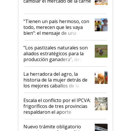
cambiar el mercado de la carne
"Tienen un país hermoso, con
todo, merecen que les vaya
bien": el mensaje de una
ganadera uruguaya sobre las
oportunidades que se abren
"Los pastizales naturales son
para el agro en Argentina, con
aliados estratégicos para la
foco en la carne
producción ganadera", destaca
la iniciativa que ya reúne a 46
establecimientos en Argentina
La herradora del agro, la
historia de la mujer detrás de
los mejores caballos de la
Argentina y los mitos que
todavía hacen sufrir a estos
Escala el conflicto por el IPCVA:
animales: "Mientras me
frigoríficos de tres provincias
descalificaban, yo seguí
respaldaron el aporte
haciendo currículum"
obligatorio
Nuevo trámite obligatorio