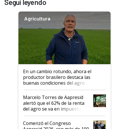
Seguí leyendo
Agricultura
En un cambio rotundo, ahora el
productor brasilero destaca las
buenas condiciones del agro
argentino para invertir: "Los veo
más motivados"
Marcelo Torres de Aapresid
alertó que el 62% de la renta
del agro se va en impuestos:
"No es bueno que en
Argentina se sigan discutiendo
Comenzó el Congreso
las mismas cosas de hace 50
Aapresid 2026, con más de 100