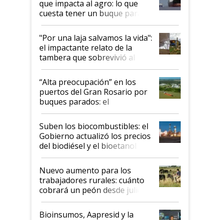
que impacta al agro: lo que
cuesta tener un buque parado
y el peligro de que Argentina
pase a ser "país sucio"
"Por una laja salvamos la vida":
el impactante relato de la
tambera que sobrevivió al
tornado
“Alta preocupación” en los
puertos del Gran Rosario por
buques parados: el
funcionamiento de las
exportadoras en tensión tras
Suben los biocombustibles: el
la medida de fuerza de los
Gobierno actualizó los precios
prácticos
del biodiésel y el bioetanol
Nuevo aumento para los
trabajadores rurales: cuánto
cobrará un peón desde julio
Bioinsumos, Aapresid y la