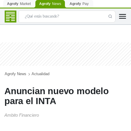
Agrofy
Market
Agrofy
News
Agrofy
Pay
Agrofy News
Actualidad
Anuncian nuevo modelo
para el INTA
Ambito Financiero