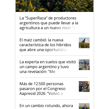
La "SuperRaza" de productores
argentinos que puede llevar a la
agricultura a un nuevo nivel: "Las
posibilidades de crecimiento son
infinitas"
El maíz cambió: la nueva
característica de los híbridos
que abre una oportunidad en
el lote
La experta en suelos que visitó
un campo argentino y tuvo
una revelación: "Me
impresionó mucho"
Más de 12.500 personas
pasaron por el Congreso
Aapresid 2026: "Volvió a
demostrar que hablar del
suelo es hablar de todo el
En un cambio rotundo, ahora
sistema productivo"