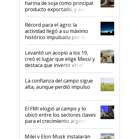
harina de soja como principal
producto exportado, y aún así
el agro aportó casi seis de cada
diez dólares y sostuvo el
Récord para el agro: la
liderazgo en un semestre
actividad llegó a su máximo
récord
histórico impulsada por la
cosecha y las exportaciones
Levantó un acopio a los 19,
creó el lugar que elige Messi y
destaca que invertir en el
kirchnerismo era como "darle
plata a un hijo para droga":
La confianza del campo sigue
Juan Félix Rossetti, el libertario
alta, aunque perdió impulso
que de una dura crisis salió
más fuerte y apuesta al cambio
de Milei
El FMI elogió al campo y lo
ubicó entre los sectores claves
para el crecimiento argentino
Milei y Elon Musk instalarán