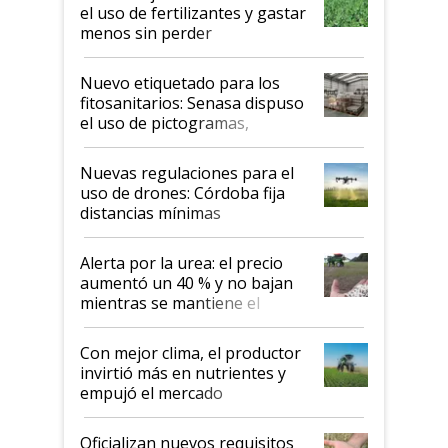
el uso de fertilizantes y gastar
menos sin perder
productividad en la campaña
fina
Nuevo etiquetado para los
fitosanitarios: Senasa dispuso
el uso de pictogramas,
palabras de advertencia e
indicaciones
Nuevas regulaciones para el
uso de drones: Córdoba fija
distancias mínimas
Alerta por la urea: el precio
aumentó un 40 % y no bajan
mientras se mantiene el
conflicto en Medio Oriente
Con mejor clima, el productor
invirtió más en nutrientes y
empujó el mercado
Oficializan nuevos requisitos