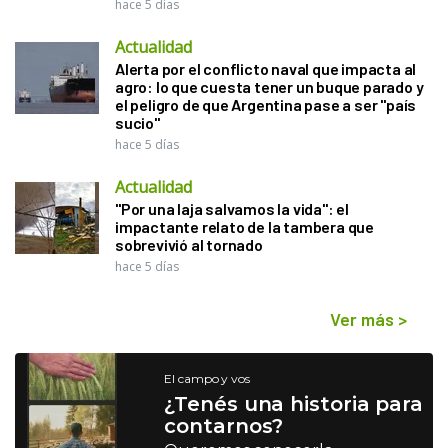
hace 5 días
Actualidad
Alerta por el conflicto naval que impacta al
agro: lo que cuesta tener un buque parado y
el peligro de que Argentina pase a ser "país
sucio"
hace 5 días
Actualidad
"Por una laja salvamos la vida": el
impactante relato de la tambera que
sobrevivió al tornado
hace 5 días
Ver más
>
El campo y vos
¿Tenés una historia para
contarnos?