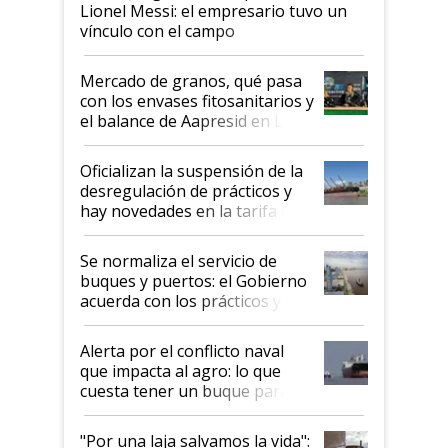
Lionel Messi: el empresario tuvo un
vínculo con el campo
Mercado de granos, qué pasa
con los envases fitosanitarios y
el balance de Aapresid en La
Posta
Oficializan la suspensión de la
desregulación de prácticos y
hay novedades en la tarifa de
la hidrovía
Se normaliza el servicio de
buques y puertos: el Gobierno
acuerda con los prácticos y
suspende el decreto de
desregulación
Alerta por el conflicto naval
que impacta al agro: lo que
cuesta tener un buque parado
y el peligro de que Argentina
pase a ser "país sucio"
"Por una laja salvamos la vida":