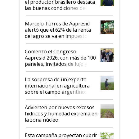
el productor brasilero destaca
las buenas condiciones del
agro argentino para invertir:
"Los veo más motivados"
Marcelo Torres de Aapresid
alertó que el 62% de la renta
del agro se va en impuestos:
"No es bueno que en
Argentina se sigan discutiendo
Comenzó el Congreso
las mismas cosas de hace 50
Aapresid 2026, con más de 100
años"
paneles, invitados de lujo y
todas las tendencias
La sorpresa de un experto
internacional en agricultura
sobre el campo argentino:
"Estoy muy impresionado"
Advierten por nuevos excesos
hídricos y humedad extrema en
la zona núcleo
Esta campaña proyectan cubrir