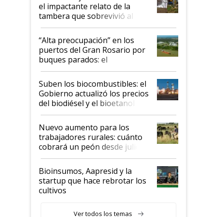
el impactante relato de la
tambera que sobrevivió al
tornado
“Alta preocupación” en los
puertos del Gran Rosario por
buques parados: el
funcionamiento de las
exportadoras en tensión tras
Suben los biocombustibles: el
la medida de fuerza de los
Gobierno actualizó los precios
prácticos
del biodiésel y el bioetanol
Nuevo aumento para los
trabajadores rurales: cuánto
cobrará un peón desde julio
Bioinsumos, Aapresid y la
startup que hace rebrotar los
cultivos
Ver todos los temas