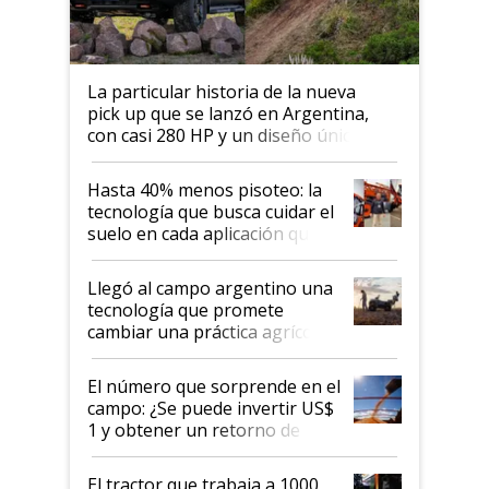
La particular historia de la nueva
pick up que se lanzó en Argentina,
con casi 280 HP y un diseño único: a
cuánto se vende
Hasta 40% menos pisoteo: la
tecnología que busca cuidar el
suelo en cada aplicación que
llevó Jacto al Congreso
Aapresid 2026
Llegó al campo argentino una
tecnología que promete
cambiar una práctica agrícola
clave: ¿Y si analizar el suelo
fuera tan simple como apretar
El número que sorprende en el
un botón?
campo: ¿Se puede invertir US$
1 y obtener un retorno de
hasta US$ 10 en agricultura?
El tractor que trabaja a 1000