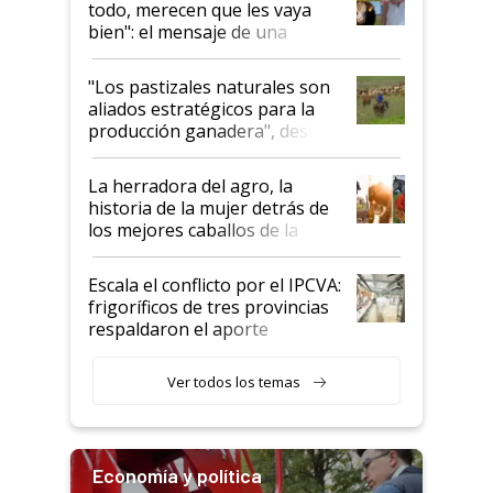
todo, merecen que les vaya
bien": el mensaje de una
ganadera uruguaya sobre las
oportunidades que se abren
"Los pastizales naturales son
para el agro en Argentina, con
aliados estratégicos para la
foco en la carne
producción ganadera", destaca
la iniciativa que ya reúne a 46
establecimientos en Argentina
La herradora del agro, la
historia de la mujer detrás de
los mejores caballos de la
Argentina y los mitos que
todavía hacen sufrir a estos
Escala el conflicto por el IPCVA:
animales: "Mientras me
frigoríficos de tres provincias
descalificaban, yo seguí
respaldaron el aporte
haciendo currículum"
obligatorio
Ver todos los temas
Economía y política