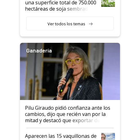
una superficie total de 750.000
hectáreas de soja sembradas
con una nueva generación de
variedades que marcan un
Ver todos los temas
salto tecnológico en genética y
rendimiento
Ganadería
Pilu Giraudo pidió confianza ante los
cambios, dijo que recién van por la
mitad y destacó que exportar dejó de
ser "para unos pocos": "Tenemos un
mandato muy claro del gobierno
Aparecen las 15 vaquillonas de
nacional"