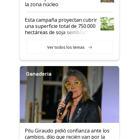
la zona núcleo
Esta campaña proyectan cubrir
una superficie total de 750.000
hectáreas de soja sembradas
con una nueva generación de
variedades que marcan un
Ver todos los temas
salto tecnológico en genética y
rendimiento
Ganadería
Pilu Giraudo pidió confianza ante los
cambios, dijo que recién van por la