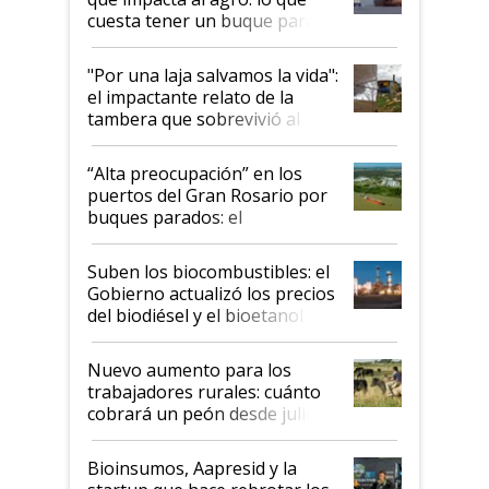
cuesta tener un buque parado
y el peligro de que Argentina
pase a ser "país sucio"
"Por una laja salvamos la vida":
el impactante relato de la
tambera que sobrevivió al
tornado
“Alta preocupación” en los
puertos del Gran Rosario por
buques parados: el
funcionamiento de las
exportadoras en tensión tras
Suben los biocombustibles: el
la medida de fuerza de los
Gobierno actualizó los precios
prácticos
del biodiésel y el bioetanol
Nuevo aumento para los
trabajadores rurales: cuánto
cobrará un peón desde julio
Bioinsumos, Aapresid y la