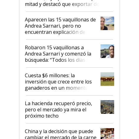
mitad y destacó que exportar dejó de
ser "para unos pocos": "Tenemos un
mandato muy claro del gobierno
Aparecen las 15 vaquillonas de
nacional"
Andrea Sarnari, pero no
encuentran explicación de
cómo llegaron allí
Robaron 15 vaquillonas a
Andrea Sarnari y comenzó la
búsqueda: “Todos los días le
toca a algún productor”
Cuesta $6 millones: la
inversión que crece entre los
ganaderos en un momento
histórico para la actividad
La hacienda recuperó precio,
pero el mercado ya mira el
próximo techo
China y la decisión que puede
cambiar el mercado de la carne