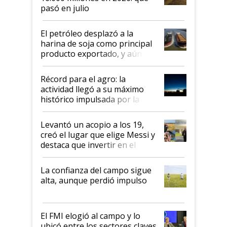
pasó en julio
El petróleo desplazó a la
harina de soja como principal
producto exportado, y aún así
el agro aportó casi seis de cada
diez dólares y sostuvo el
Récord para el agro: la
liderazgo en un semestre
actividad llegó a su máximo
récord
histórico impulsada por la
cosecha y las exportaciones
Levantó un acopio a los 19,
creó el lugar que elige Messi y
destaca que invertir en el
kirchnerismo era como "darle
plata a un hijo para droga":
La confianza del campo sigue
Juan Félix Rossetti, el libertario
alta, aunque perdió impulso
que de una dura crisis salió
más fuerte y apuesta al cambio
de Milei
El FMI elogió al campo y lo
ubicó entre los sectores claves