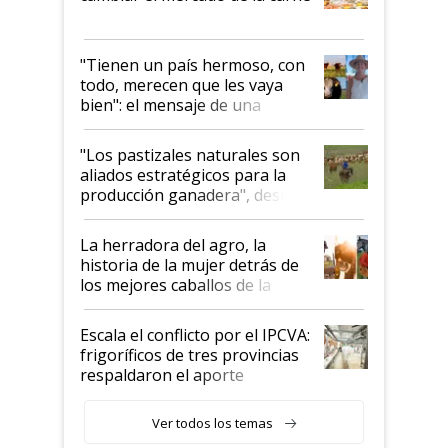
"Tienen un país hermoso, con
todo, merecen que les vaya
bien": el mensaje de una
ganadera uruguaya sobre las
oportunidades que se abren
"Los pastizales naturales son
para el agro en Argentina, con
aliados estratégicos para la
foco en la carne
producción ganadera", destaca
la iniciativa que ya reúne a 46
establecimientos en Argentina
La herradora del agro, la
historia de la mujer detrás de
los mejores caballos de la
Argentina y los mitos que
todavía hacen sufrir a estos
Escala el conflicto por el IPCVA:
animales: "Mientras me
frigoríficos de tres provincias
descalificaban, yo seguí
respaldaron el aporte
haciendo currículum"
obligatorio
Ver todos los temas