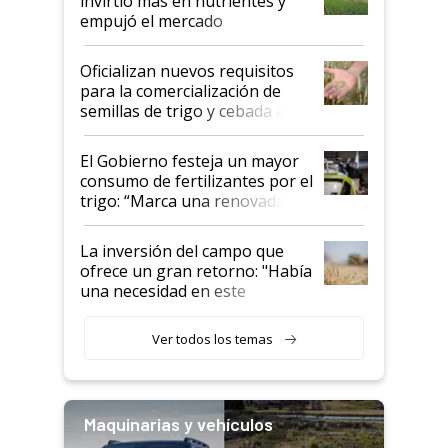
invirtió más en nutrientes y
empujó el mercado
Oficializan nuevos requisitos
para la comercialización de
semillas de trigo y cebada a
granel
El Gobierno festeja un mayor
consumo de fertilizantes por el
trigo: “Marca una renovada
confianza de los productores”
La inversión del campo que
ofrece un gran retorno: "Había
una necesidad en este
segmento"
Ver todos los temas
Maquinarias y vehículos