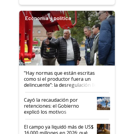
Economía y política
"Hay normas que están escritas
como si el productor fuera un
delincuente”: la desregulación llegó
al Congreso Aapresid y hasta se
habló del financiamiento al IPCVA
Cayó la recaudación por
retenciones: el Gobierno
explicó los motivos
El campo ya liquidó más de US$
16.000 millones en 2026: qué