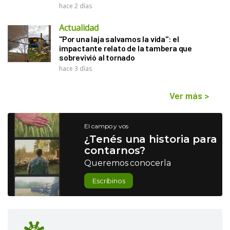
hace 2 días
Actualidad
"Por una laja salvamos la vida": el
impactante relato de la tambera que
sobrevivió al tornado
hace 3 días
Ver más
>
El campo y vos
¿Tenés una historia para
contarnos?
Queremos conocerla
Escribinos