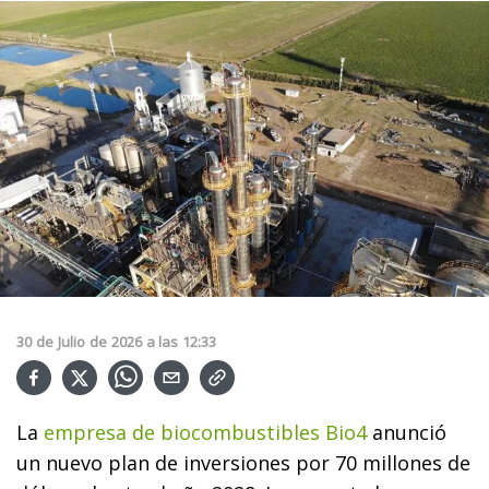
30
de
Julio
de
2026
a las
12:33
La
empresa de biocombustibles Bio4
anunció
un nuevo plan de inversiones por 70 millones de