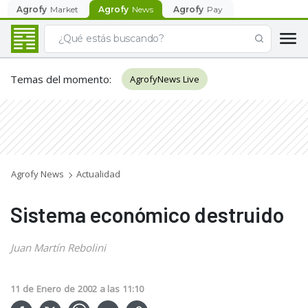
Agrofy
Market
Agrofy
News
Agrofy
Pay
Temas del momento
:
AgrofyNews Live
Agrofy News
Actualidad
Sistema económico destruido
Juan Martín Rebolini
11
de
Enero
de
2002
a las
11:10