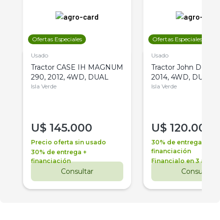
Ofertas Especiales
Ofertas Especiales
Usado
Usado
Tractor CASE IH MAGNUM
Tractor John Deere 
290, 2012, 4WD, DUAL
2014, 4WD, DUAL
Isla Verde
Isla Verde
U$
145.000
U$
120.000
Precio oferta sin usado
30% de entrega +
financiación
30% de entrega +
financiación
Financialo en 3 años
Consultar
Consultar