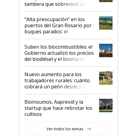
tambera que sobrevivió al
tornado
“Alta preocupación” en los
puertos del Gran Rosario por
buques parados: el
funcionamiento de las
exportadoras en tensión tras
Suben los biocombustibles: el
la medida de fuerza de los
Gobierno actualizó los precios
prácticos
del biodiésel y el bioetanol
Nuevo aumento para los
trabajadores rurales: cuánto
cobrará un peón desde julio
Bioinsumos, Aapresid y la
startup que hace rebrotar los
cultivos
Ver todos los temas