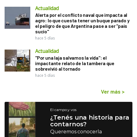
Actualidad
Alerta por el conflicto naval que impacta al
agro: lo que cuesta tener un buque parado y
el peligro de que Argentina pase a ser "país
sucio"
hace 5 días
Actualidad
"Por una laja salvamos la vida": el
impactante relato de la tambera que
sobrevivió al tornado
hace 5 días
Ver más
>
El campo y vos
¿Tenés una historia para
contarnos?
Queremos conocerla