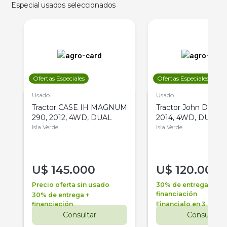
Especial usados seleccionados
Ofertas Especiales
Ofertas Especiales
Usado
Usado
Tractor CASE IH MAGNUM
Tractor John Deere 
290, 2012, 4WD, DUAL
2014, 4WD, DUAL
Isla Verde
Isla Verde
U$
145.000
U$
120.000
Precio oferta sin usado
30% de entrega +
financiación
30% de entrega +
financiación
Financialo en 3 años
Consultar
Consultar