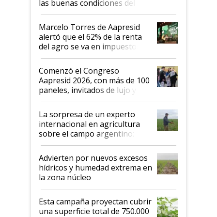
las buenas condiciones del
agro argentino para invertir:
"Los veo más motivados"
Marcelo Torres de Aapresid
alertó que el 62% de la renta
del agro se va en impuestos:
"No es bueno que en
Argentina se sigan discutiendo
Comenzó el Congreso
las mismas cosas de hace 50
Aapresid 2026, con más de 100
años"
paneles, invitados de lujo y
todas las tendencias
La sorpresa de un experto
internacional en agricultura
sobre el campo argentino:
"Estoy muy impresionado"
Advierten por nuevos excesos
hídricos y humedad extrema en
la zona núcleo
Esta campaña proyectan cubrir
una superficie total de 750.000