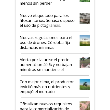
menos sin perder
productividad en la campaña
fina
Nuevo etiquetado para los
fitosanitarios: Senasa dispuso
el uso de pictogramas,
palabras de advertencia e
indicaciones
Nuevas regulaciones para el
uso de drones: Córdoba fija
distancias mínimas
Alerta por la urea: el precio
aumentó un 40 % y no bajan
mientras se mantiene el
conflicto en Medio Oriente
Con mejor clima, el productor
invirtió más en nutrientes y
empujó el mercado
Oficializan nuevos requisitos
para la comercialización de