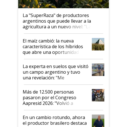
La "SuperRaza" de productores
argentinos que puede llevar a la
agricultura a un nuevo nivel: "Las
posibilidades de crecimiento son
infinitas"
El maíz cambió: la nueva
característica de los híbridos
que abre una oportunidad en
el lote
La experta en suelos que visitó
un campo argentino y tuvo
una revelación: "Me
impresionó mucho"
Más de 12.500 personas
pasaron por el Congreso
Aapresid 2026: "Volvió a
demostrar que hablar del
suelo es hablar de todo el
En un cambio rotundo, ahora
sistema productivo"
el productor brasilero destaca