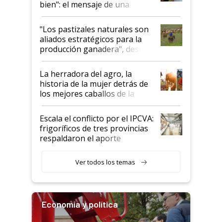
bien": el mensaje de una
ganadera uruguaya sobre las
oportunidades que se abren
"Los pastizales naturales son
para el agro en Argentina, con
aliados estratégicos para la
foco en la carne
producción ganadera", destaca
la iniciativa que ya reúne a 46
establecimientos en Argentina
La herradora del agro, la
historia de la mujer detrás de
los mejores caballos de la
Argentina y los mitos que
todavía hacen sufrir a estos
Escala el conflicto por el IPCVA:
animales: "Mientras me
frigoríficos de tres provincias
descalificaban, yo seguí
respaldaron el aporte
haciendo currículum"
obligatorio
Ver todos los temas
Economía y política