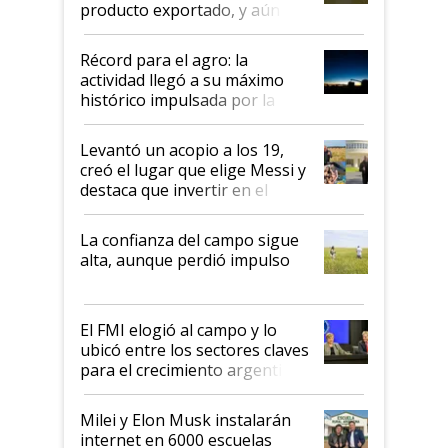
producto exportado, y aún así
el agro aportó casi seis de cada
diez dólares y sostuvo el
Récord para el agro: la
liderazgo en un semestre
actividad llegó a su máximo
récord
histórico impulsada por la
cosecha y las exportaciones
Levantó un acopio a los 19,
creó el lugar que elige Messi y
destaca que invertir en el
kirchnerismo era como "darle
plata a un hijo para droga":
La confianza del campo sigue
Juan Félix Rossetti, el libertario
alta, aunque perdió impulso
que de una dura crisis salió
más fuerte y apuesta al cambio
de Milei
El FMI elogió al campo y lo
ubicó entre los sectores claves
para el crecimiento argentino
Milei y Elon Musk instalarán
internet en 6000 escuelas