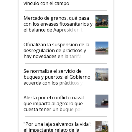
vínculo con el campo
Mercado de granos, qué pasa
con los envases fitosanitarios y
el balance de Aapresid en La
Posta
Oficializan la suspensión de la
desregulación de prácticos y
hay novedades en la tarifa de
la hidrovía
Se normaliza el servicio de
buques y puertos: el Gobierno
acuerda con los prácticos y
suspende el decreto de
desregulación
Alerta por el conflicto naval
que impacta al agro: lo que
cuesta tener un buque parado
y el peligro de que Argentina
pase a ser "país sucio"
"Por una laja salvamos la vida":
el impactante relato de la