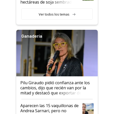
hectáreas de soja sembradas
con una nueva generación de
variedades que marcan un
Ver todos los temas
salto tecnológico en genética y
rendimiento
Ganadería
Pilu Giraudo pidió confianza ante los
cambios, dijo que recién van por la
mitad y destacó que exportar dejó de
ser "para unos pocos": "Tenemos un
mandato muy claro del gobierno
Aparecen las 15 vaquillonas de
nacional"
Andrea Sarnari, pero no