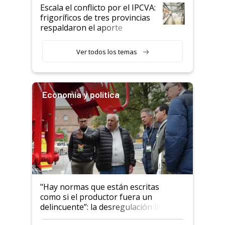
todavía hacen sufrir a estos
Escala el conflicto por el IPCVA:
animales: "Mientras me
frigoríficos de tres provincias
descalificaban, yo seguí
respaldaron el aporte
haciendo currículum"
obligatorio
Ver todos los temas
Economía y política
"Hay normas que están escritas
como si el productor fuera un
delincuente”: la desregulación llegó
al Congreso Aapresid y hasta se