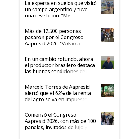
La experta en suelos que visitó
un campo argentino y tuvo
una revelación: "Me
impresionó mucho"
Más de 12.500 personas
pasaron por el Congreso
Aapresid 2026: "Volvió a
demostrar que hablar del
suelo es hablar de todo el
En un cambio rotundo, ahora
sistema productivo"
el productor brasilero destaca
las buenas condiciones del
agro argentino para invertir:
"Los veo más motivados"
Marcelo Torres de Aapresid
alertó que el 62% de la renta
del agro se va en impuestos:
"No es bueno que en
Argentina se sigan discutiendo
Comenzó el Congreso
las mismas cosas de hace 50
Aapresid 2026, con más de 100
años"
paneles, invitados de lujo y
todas las tendencias