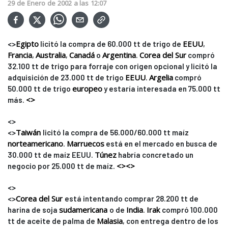
29
de
Enero
de
2002
a las
12:07
Egipto
EEUU
<>
licitó la compra de 60.000 tt de trigo de
,
Francia
Australia
Canadá
Argentina
Corea del Sur
,
,
o
.
compró
32.100 tt de trigo para forraje con origen opcional y licitó la
EEUU
Argelia
adquisición de 23.000 tt de trigo
.
compró
europeo
50.000 tt de trigo
y estaría interesada en 75.000 tt
<>
más.
<>
Taiwán
<>
licitó la compra de 56.000/60.000 tt maíz
norteamericano
Marruecos
.
está en el mercado en busca de
Túnez
30.000 tt de maíz EEUU.
habría concretado un
<>
<>
negocio por 25.000 tt de maíz.
<>
Corea del Sur
<>
está intentando comprar 28.200 tt de
sudamericana
India
Irak
harina de soja
o de
.
compró 100.000
Malasia
tt de aceite de palma de
, con entrega dentro de los