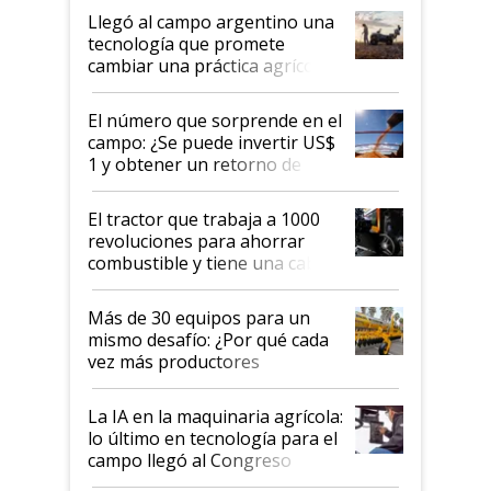
Aapresid 2026
Llegó al campo argentino una
tecnología que promete
cambiar una práctica agrícola
clave: ¿Y si analizar el suelo
fuera tan simple como apretar
El número que sorprende en el
un botón?
campo: ¿Se puede invertir US$
1 y obtener un retorno de
hasta US$ 10 en agricultura?
El tractor que trabaja a 1000
revoluciones para ahorrar
combustible y tiene una cabina
que parece una computadora:
lo último en el mundo,
Más de 30 equipos para un
disponible en Argentina
mismo desafío: ¿Por qué cada
vez más productores
incorporan fertilizante bajo
tierra?
La IA en la maquinaria agrícola:
lo último en tecnología para el
campo llegó al Congreso
Aapresid 2026