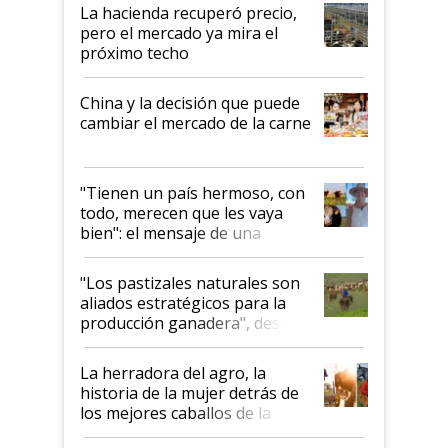
La hacienda recuperó precio,
pero el mercado ya mira el
próximo techo
China y la decisión que puede
cambiar el mercado de la carne
"Tienen un país hermoso, con
todo, merecen que les vaya
bien": el mensaje de una
ganadera uruguaya sobre las
oportunidades que se abren
"Los pastizales naturales son
para el agro en Argentina, con
aliados estratégicos para la
foco en la carne
producción ganadera", destaca
la iniciativa que ya reúne a 46
establecimientos en Argentina
La herradora del agro, la
historia de la mujer detrás de
los mejores caballos de la
Argentina y los mitos que