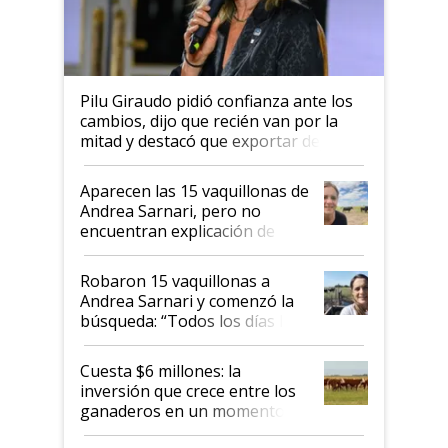
Pilu Giraudo pidió confianza ante los
cambios, dijo que recién van por la
mitad y destacó que exportar dejó de
ser "para unos pocos": "Tenemos un
mandato muy claro del gobierno
Aparecen las 15 vaquillonas de
nacional"
Andrea Sarnari, pero no
encuentran explicación de
cómo llegaron allí
Robaron 15 vaquillonas a
Andrea Sarnari y comenzó la
búsqueda: “Todos los días le
toca a algún productor”
Cuesta $6 millones: la
inversión que crece entre los
ganaderos en un momento
histórico para la actividad