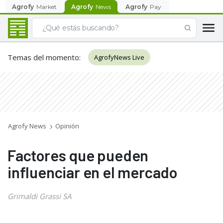
Agrofy
Market
Agrofy
News
Agrofy
Pay
Temas del momento
:
AgrofyNews Live
Agrofy News
Opinión
Factores que pueden
influenciar en el mercado
Grimaldi Grassi SA