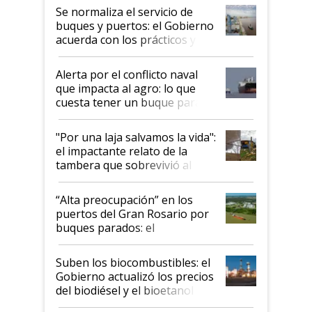
Se normaliza el servicio de
buques y puertos: el Gobierno
acuerda con los prácticos y
suspende el decreto de
desregulación
Alerta por el conflicto naval
que impacta al agro: lo que
cuesta tener un buque parado
y el peligro de que Argentina
pase a ser "país sucio"
"Por una laja salvamos la vida":
el impactante relato de la
tambera que sobrevivió al
tornado
“Alta preocupación” en los
puertos del Gran Rosario por
buques parados: el
funcionamiento de las
exportadoras en tensión tras
Suben los biocombustibles: el
la medida de fuerza de los
Gobierno actualizó los precios
prácticos
del biodiésel y el bioetanol