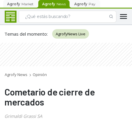
Agrofy
Market
Agrofy
News
Agrofy
Pay
Temas del momento
:
AgrofyNews Live
Agrofy News
Opinión
Cometario de cierre de
mercados
Grimaldi Grassi SA