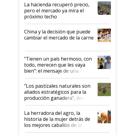
La hacienda recuperó precio,
pero el mercado ya mira el
próximo techo
China y la decisión que puede
cambiar el mercado de la carne
"Tienen un país hermoso, con
todo, merecen que les vaya
bien": el mensaje de una
ganadera uruguaya sobre las
oportunidades que se abren
"Los pastizales naturales son
para el agro en Argentina, con
aliados estratégicos para la
foco en la carne
producción ganadera", destaca
la iniciativa que ya reúne a 46
establecimientos en Argentina
La herradora del agro, la
historia de la mujer detrás de
los mejores caballos de la
Argentina y los mitos que