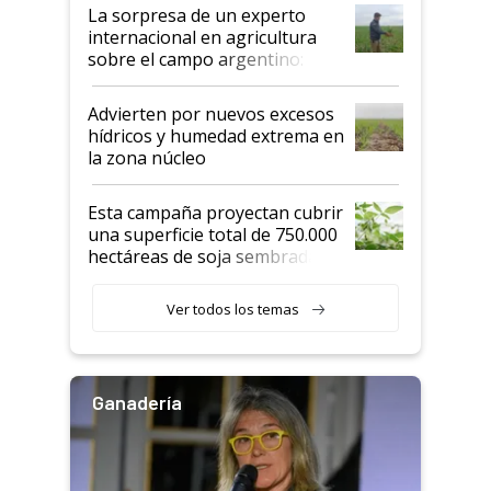
La sorpresa de un experto
internacional en agricultura
sobre el campo argentino:
"Estoy muy impresionado"
Advierten por nuevos excesos
hídricos y humedad extrema en
la zona núcleo
Esta campaña proyectan cubrir
una superficie total de 750.000
hectáreas de soja sembradas
con una nueva generación de
variedades que marcan un
Ver todos los temas
salto tecnológico en genética y
rendimiento
Ganadería