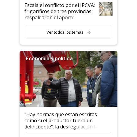
todavía hacen sufrir a estos
Escala el conflicto por el IPCVA:
animales: "Mientras me
frigoríficos de tres provincias
descalificaban, yo seguí
respaldaron el aporte
haciendo currículum"
obligatorio
Ver todos los temas
Economía y política
"Hay normas que están escritas
como si el productor fuera un
delincuente”: la desregulación llegó
al Congreso Aapresid y hasta se