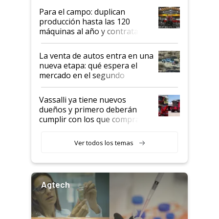
Para el campo: duplican
producción hasta las 120
máquinas al año y contratan
especialistas de la industria
automotriz para lograrlo
La venta de autos entra en una
nueva etapa: qué espera el
mercado en el segundo
semestre
Vassalli ya tiene nuevos
dueños y primero deberán
cumplir con los que compraron
cosechadoras y todavía no las
recibieron: quién está detrás
Ver todos los temas
del rescate de la empresa
Agtech