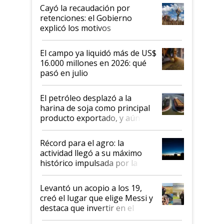
habló del financiamiento al IPCVA
Cayó la recaudación por
retenciones: el Gobierno
explicó los motivos
El campo ya liquidó más de US$
16.000 millones en 2026: qué
pasó en julio
El petróleo desplazó a la
harina de soja como principal
producto exportado, y aún así
el agro aportó casi seis de cada
diez dólares y sostuvo el
Récord para el agro: la
liderazgo en un semestre
actividad llegó a su máximo
récord
histórico impulsada por la
cosecha y las exportaciones
Levantó un acopio a los 19,
creó el lugar que elige Messi y
destaca que invertir en el
kirchnerismo era como "darle