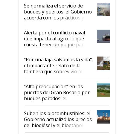
Se normaliza el servicio de
buques y puertos: el Gobierno
acuerda con los prácticos y
suspende el decreto de
desregulación
Alerta por el conflicto naval
que impacta al agro: lo que
cuesta tener un buque parado
y el peligro de que Argentina
pase a ser "país sucio"
"Por una laja salvamos la vida":
el impactante relato de la
tambera que sobrevivió al
tornado
“Alta preocupación” en los
puertos del Gran Rosario por
buques parados: el
funcionamiento de las
exportadoras en tensión tras
Suben los biocombustibles: el
la medida de fuerza de los
Gobierno actualizó los precios
prácticos
del biodiésel y el bioetanol