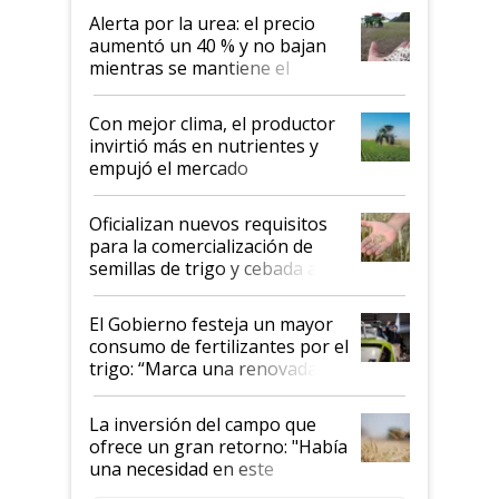
Alerta por la urea: el precio
aumentó un 40 % y no bajan
mientras se mantiene el
conflicto en Medio Oriente
Con mejor clima, el productor
invirtió más en nutrientes y
empujó el mercado
Oficializan nuevos requisitos
para la comercialización de
semillas de trigo y cebada a
granel
El Gobierno festeja un mayor
consumo de fertilizantes por el
trigo: “Marca una renovada
confianza de los productores”
La inversión del campo que
ofrece un gran retorno: "Había
una necesidad en este
segmento"