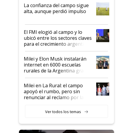
plata a un hijo para droga":
La confianza del campo sigue
Juan Félix Rossetti, el libertario
alta, aunque perdió impulso
que de una dura crisis salió
más fuerte y apuesta al cambio
de Milei
El FMI elogió al campo y lo
ubicó entre los sectores claves
para el crecimiento argentino
Milei y Elon Musk instalarán
internet en 6000 escuelas
rurales de la Argentina gracias
a un acuerdo con Starlink
Milei en La Rural: el campo
apoyó el rumbo, pero sin
renunciar al reclamo por las
retenciones
Ver todos los temas