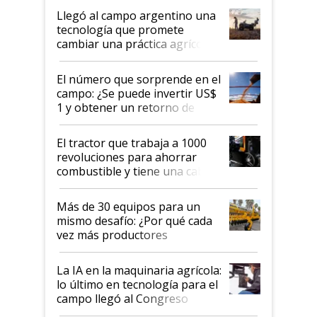
Aapresid 2026
Llegó al campo argentino una
tecnología que promete
cambiar una práctica agrícola
clave: ¿Y si analizar el suelo
fuera tan simple como apretar
El número que sorprende en el
un botón?
campo: ¿Se puede invertir US$
1 y obtener un retorno de
hasta US$ 10 en agricultura?
El tractor que trabaja a 1000
revoluciones para ahorrar
combustible y tiene una cabina
que parece una computadora:
lo último en el mundo,
Más de 30 equipos para un
disponible en Argentina
mismo desafío: ¿Por qué cada
vez más productores
incorporan fertilizante bajo
tierra?
La IA en la maquinaria agrícola:
lo último en tecnología para el
campo llegó al Congreso
Aapresid 2026