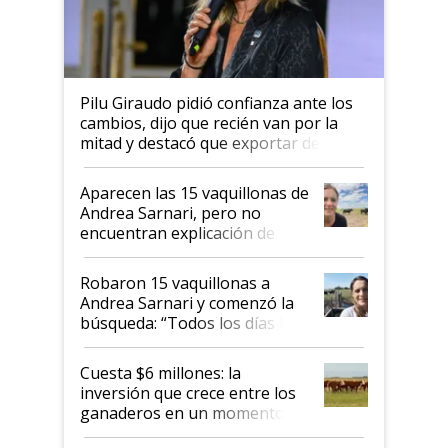
Pilu Giraudo pidió confianza ante los
cambios, dijo que recién van por la
mitad y destacó que exportar dejó de
ser "para unos pocos": "Tenemos un
mandato muy claro del gobierno
Aparecen las 15 vaquillonas de
nacional"
Andrea Sarnari, pero no
encuentran explicación de
cómo llegaron allí
Robaron 15 vaquillonas a
Andrea Sarnari y comenzó la
búsqueda: “Todos los días le
toca a algún productor”
Cuesta $6 millones: la
inversión que crece entre los
ganaderos en un momento
histórico para la actividad