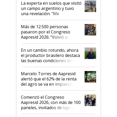
La experta en suelos que visitó
un campo argentino y tuvo
una revelación: "Me
impresionó mucho"
Más de 12.500 personas
pasaron por el Congreso
Aapresid 2026: "Volvió a
demostrar que hablar del
suelo es hablar de todo el
En un cambio rotundo, ahora
sistema productivo"
el productor brasilero destaca
las buenas condiciones del
agro argentino para invertir:
"Los veo más motivados"
Marcelo Torres de Aapresid
alertó que el 62% de la renta
del agro se va en impuestos:
"No es bueno que en
Argentina se sigan discutiendo
Comenzó el Congreso
las mismas cosas de hace 50
Aapresid 2026, con más de 100
años"
paneles, invitados de lujo y
todas las tendencias