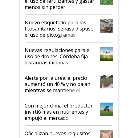
el uso de fertilizantes y gastar
menos sin perder
productividad en la campaña
fina
Nuevo etiquetado para los
fitosanitarios: Senasa dispuso
el uso de pictogramas,
palabras de advertencia e
indicaciones
Nuevas regulaciones para el
uso de drones: Córdoba fija
distancias mínimas
Alerta por la urea: el precio
aumentó un 40 % y no bajan
mientras se mantiene el
conflicto en Medio Oriente
Con mejor clima, el productor
invirtió más en nutrientes y
empujó el mercado
Oficializan nuevos requisitos