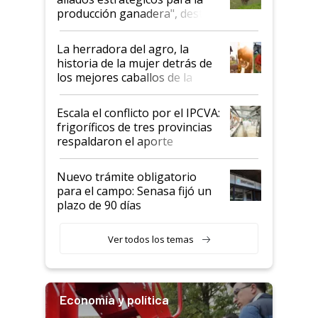
foco en la carne
producción ganadera", destaca
la iniciativa que ya reúne a 46
establecimientos en Argentina
La herradora del agro, la
historia de la mujer detrás de
los mejores caballos de la
Argentina y los mitos que
todavía hacen sufrir a estos
Escala el conflicto por el IPCVA:
animales: "Mientras me
frigoríficos de tres provincias
descalificaban, yo seguí
respaldaron el aporte
haciendo currículum"
obligatorio
Nuevo trámite obligatorio
para el campo: Senasa fijó un
plazo de 90 días
Ver todos los temas
Economía y política