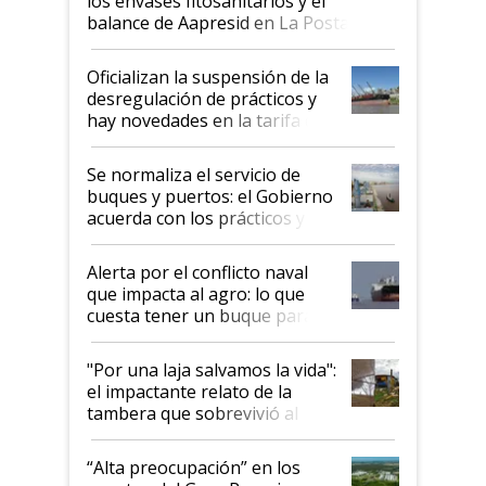
los envases fitosanitarios y el
balance de Aapresid en La Posta
Oficializan la suspensión de la
desregulación de prácticos y
hay novedades en la tarifa de
la hidrovía
Se normaliza el servicio de
buques y puertos: el Gobierno
acuerda con los prácticos y
suspende el decreto de
desregulación
Alerta por el conflicto naval
que impacta al agro: lo que
cuesta tener un buque parado
y el peligro de que Argentina
pase a ser "país sucio"
"Por una laja salvamos la vida":
el impactante relato de la
tambera que sobrevivió al
tornado
“Alta preocupación” en los