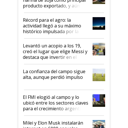
producto exportado, y aún así
el agro aportó casi seis de cada
diez dólares y sostuvo el
Récord para el agro: la
liderazgo en un semestre
actividad llegó a su máximo
récord
histórico impulsada por la
cosecha y las exportaciones
Levantó un acopio a los 19,
creó el lugar que elige Messi y
destaca que invertir en el
kirchnerismo era como "darle
plata a un hijo para droga":
La confianza del campo sigue
Juan Félix Rossetti, el libertario
alta, aunque perdió impulso
que de una dura crisis salió
más fuerte y apuesta al cambio
de Milei
El FMI elogió al campo y lo
ubicó entre los sectores claves
para el crecimiento argentino
Milei y Elon Musk instalarán