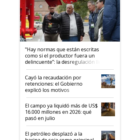
"Hay normas que están escritas
como si el productor fuera un
delincuente”: la desregulación llegó
al Congreso Aapresid y hasta se
habló del financiamiento al IPCVA
Cayó la recaudación por
retenciones: el Gobierno
explicó los motivos
El campo ya liquidó más de US$
16.000 millones en 2026: qué
pasó en julio
El petróleo desplazó a la
harina de soja como principal