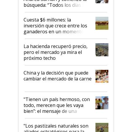
búsqueda: “Todos los días le
toca a algún productor”
Cuesta $6 millones: la
inversión que crece entre los
ganaderos en un momento
histórico para la actividad
La hacienda recuperó precio,
pero el mercado ya mira el
próximo techo
China y la decisión que puede
cambiar el mercado de la carne
"Tienen un país hermoso, con
todo, merecen que les vaya
bien": el mensaje de una
ganadera uruguaya sobre las
oportunidades que se abren
"Los pastizales naturales son
para el agro en Argentina, con
aliados estratégicos para la