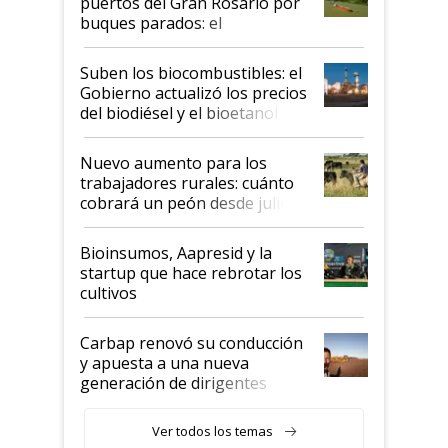
puertos del Gran Rosario por
buques parados: el
funcionamiento de las
exportadoras en tensión tras
Suben los biocombustibles: el
la medida de fuerza de los
Gobierno actualizó los precios
prácticos
del biodiésel y el bioetanol
Nuevo aumento para los
trabajadores rurales: cuánto
cobrará un peón desde julio
Bioinsumos, Aapresid y la
startup que hace rebrotar los
cultivos
Carbap renovó su conducción
y apuesta a una nueva
generación de dirigentes
rurales
Ver todos los temas