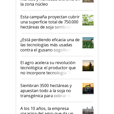
la zona núcleo
Esta campaña proyectan cubrir
una superficie total de 750.000
hectáreas de soja sembradas
con una nueva generación de
variedades que marcan un
¿Está perdiendo eficacia una de
salto tecnológico en genética y
las tecnologías más usadas
rendimiento
contra el gusano cogollero? El
desafío de una tecnología clave
El agro acelera su revolución
tecnológica: el productor que
no incorpore tecnología "va a
perder el tren"
Siembran 3500 hectáreas y
apuestan todo a la soja no
transgénica para cobrar más
por tonelada: compraron un
semillero
A los 10 años, la empresa
rosarina del agro que da un