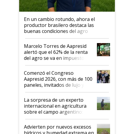
En un cambio rotundo, ahora el
productor brasilero destaca las
buenas condiciones del agro
argentino para invertir: "Los veo
más motivados"
Marcelo Torres de Aapresid
alertó que el 62% de la renta
del agro se va en impuestos:
"No es bueno que en
Argentina se sigan discutiendo
Comenzó el Congreso
las mismas cosas de hace 50
Aapresid 2026, con más de 100
años"
paneles, invitados de lujo y
todas las tendencias
La sorpresa de un experto
internacional en agricultura
sobre el campo argentino:
"Estoy muy impresionado"
Advierten por nuevos excesos
hídricos y humedad extrema en