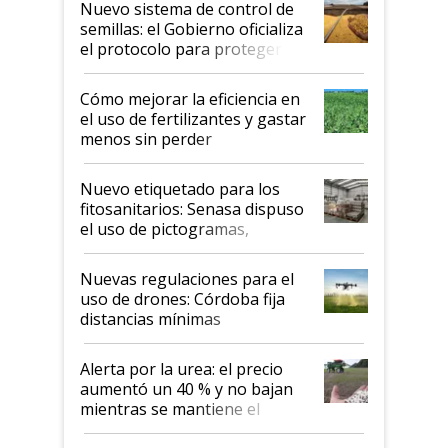
Nuevo sistema de control de
semillas: el Gobierno oficializa
el protocolo para proteger la
propiedad intelectual
Cómo mejorar la eficiencia en
el uso de fertilizantes y gastar
menos sin perder
productividad en la campaña
fina
Nuevo etiquetado para los
fitosanitarios: Senasa dispuso
el uso de pictogramas,
palabras de advertencia e
indicaciones
Nuevas regulaciones para el
uso de drones: Córdoba fija
distancias mínimas
Alerta por la urea: el precio
aumentó un 40 % y no bajan
mientras se mantiene el
conflicto en Medio Oriente