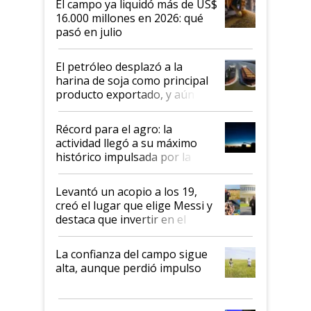
El campo ya liquidó más de US$
16.000 millones en 2026: qué
pasó en julio
El petróleo desplazó a la
harina de soja como principal
producto exportado, y aún así
el agro aportó casi seis de cada
diez dólares y sostuvo el
Récord para el agro: la
liderazgo en un semestre
actividad llegó a su máximo
récord
histórico impulsada por la
cosecha y las exportaciones
Levantó un acopio a los 19,
creó el lugar que elige Messi y
destaca que invertir en el
kirchnerismo era como "darle
plata a un hijo para droga":
La confianza del campo sigue
Juan Félix Rossetti, el libertario
alta, aunque perdió impulso
que de una dura crisis salió
más fuerte y apuesta al cambio
de Milei