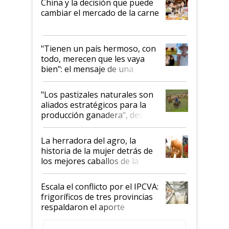
China y la decisión que puede
cambiar el mercado de la carne
"Tienen un país hermoso, con
todo, merecen que les vaya
bien": el mensaje de una
ganadera uruguaya sobre las
oportunidades que se abren
"Los pastizales naturales son
para el agro en Argentina, con
aliados estratégicos para la
foco en la carne
producción ganadera", destaca
la iniciativa que ya reúne a 46
establecimientos en Argentina
La herradora del agro, la
historia de la mujer detrás de
los mejores caballos de la
Argentina y los mitos que
todavía hacen sufrir a estos
Escala el conflicto por el IPCVA:
animales: "Mientras me
frigoríficos de tres provincias
descalificaban, yo seguí
respaldaron el aporte
haciendo currículum"
obligatorio