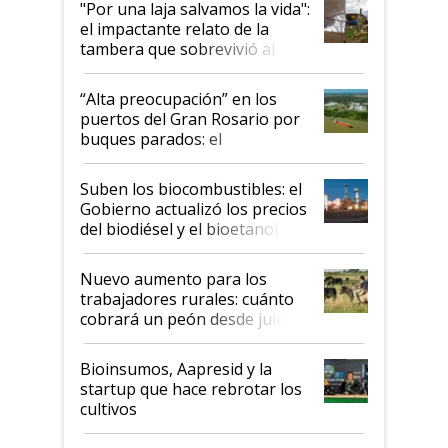
"Por una laja salvamos la vida":
el impactante relato de la
tambera que sobrevivió al
tornado
“Alta preocupación” en los
puertos del Gran Rosario por
buques parados: el
funcionamiento de las
exportadoras en tensión tras
Suben los biocombustibles: el
la medida de fuerza de los
Gobierno actualizó los precios
prácticos
del biodiésel y el bioetanol
Nuevo aumento para los
trabajadores rurales: cuánto
cobrará un peón desde julio
Bioinsumos, Aapresid y la
startup que hace rebrotar los
cultivos