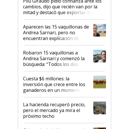
Pilu Giraudo pidió confianza ante los
cambios, dijo que recién van por la
mitad y destacó que exportar dejó de
ser "para unos pocos": "Tenemos un
mandato muy claro del gobierno
Aparecen las 15 vaquillonas de
nacional"
Andrea Sarnari, pero no
encuentran explicación de
cómo llegaron allí
Robaron 15 vaquillonas a
Andrea Sarnari y comenzó la
búsqueda: “Todos los días le
toca a algún productor”
Cuesta $6 millones: la
inversión que crece entre los
ganaderos en un momento
histórico para la actividad
La hacienda recuperó precio,
pero el mercado ya mira el
próximo techo