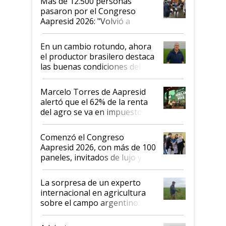
Más de 12.500 personas
pasaron por el Congreso
Aapresid 2026: "Volvió a
demostrar que hablar del
suelo es hablar de todo el
En un cambio rotundo, ahora
sistema productivo"
el productor brasilero destaca
las buenas condiciones del
agro argentino para invertir:
"Los veo más motivados"
Marcelo Torres de Aapresid
alertó que el 62% de la renta
del agro se va en impuestos:
"No es bueno que en
Argentina se sigan discutiendo
Comenzó el Congreso
las mismas cosas de hace 50
Aapresid 2026, con más de 100
años"
paneles, invitados de lujo y
todas las tendencias
La sorpresa de un experto
internacional en agricultura
sobre el campo argentino:
"Estoy muy impresionado"