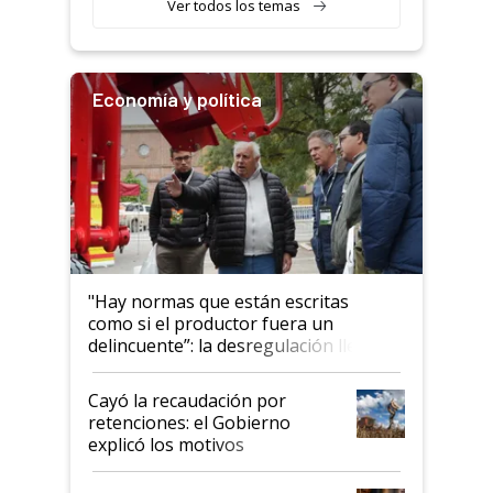
Ver todos los temas
Economía y política
"Hay normas que están escritas
como si el productor fuera un
delincuente”: la desregulación llegó
al Congreso Aapresid y hasta se
habló del financiamiento al IPCVA
Cayó la recaudación por
retenciones: el Gobierno
explicó los motivos