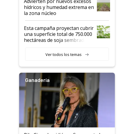
Advierten por nuevos excesos
hídricos y humedad extrema en
la zona núcleo
Esta campaña proyectan cubrir
una superficie total de 750.000
hectáreas de soja sembradas
con una nueva generación de
variedades que marcan un
Ver todos los temas
salto tecnológico en genética y
rendimiento
Ganadería