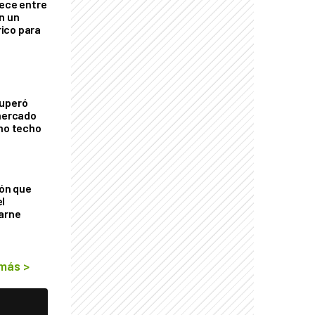
rece entre
n un
ico para
cuperó
 mercado
imo techo
ión que
l
arne
 más
>