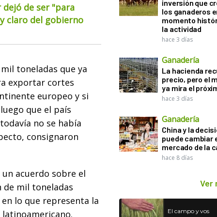
inversión que c
 dejó de ser "para
los ganaderos e
 claro del gobierno
momento histór
la actividad
hace 3 días
Ganadería
 mil toneladas que ya
La hacienda re
precio, pero el
a exportar cortes
ya mira el próx
ontinente europeo y si
hace 3 días
luego que el país
Ganadería
, todavía no se había
China y la decis
specto, consignaron
puede cambiar e
mercado de la c
hace 8 días
a un acuerdo sobre el
Ver
 de mil toneladas
 en lo que representa la
El campo y vos
s latinoamericano.