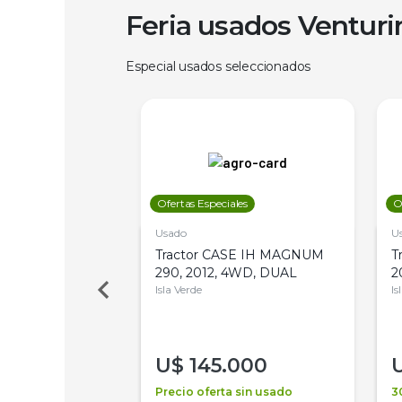
Feria usados Ventur
Especial usados seleccionados
les
Ofertas Especiales
O
Usado
U
a Metalfor 7040,
Tractor CASE IH MAGNUM
T
Bot 32 Mts
290, 2012, 4WD, DUAL
2
Isla Verde
Is
000
U$
145.000
a + financiación
Precio oferta sin usado
3