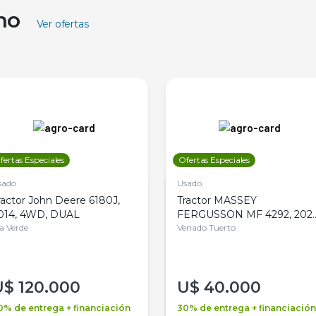
ino
Ver ofertas
fertas Especiales
Ofertas Especiales
sado
Usado
ractor John Deere 6180J,
Tractor MASSEY
014, 4WD, DUAL
FERGUSSON MF 4292, 2020
la Verde
4WD, PATON
Venado Tuerto
U$
120.000
U$
40.000
0% de entrega + financiación
30% de entrega + financiación