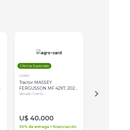
Ofertas Especiales
Ofertas Especiales
Usado
Usado
Tractor MASSEY
Tractor AGCO ALL
,
FERGUSSON MF 4297, 2020,
2003, 4WD, PA
4WD, PATON
Venado Tuerto
Venado Tuerto
U$
40.000
U$
30.000
30% de entrega + financiación
30% de entrega + 