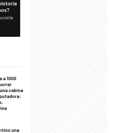
istoria
nos?
ocerla
a a 1000
horrar
 una cabina
putadora:
o,
tina
ntino una