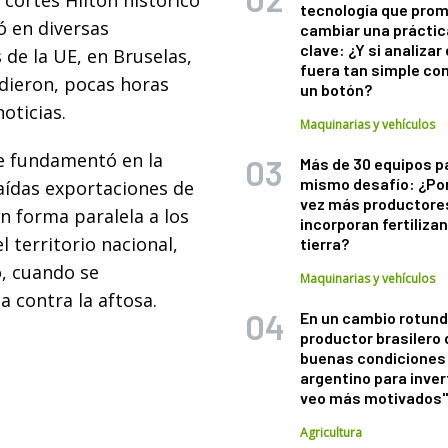
cortes Hilton histórico
tecnología que pro
ó en diversas
cambiar una práctic
clave: ¿Y si analizar 
de la UE, en Bruselas,
fuera tan simple co
ndieron, pocas horas
un botón?
oticias.
Maquinarias y vehículos
se fundamentó en la
Más de 30 equipos p
mismo desafío: ¿Po
icaídas exportaciones de
vez más productore
n forma paralela a los
incorporan fertiliza
 territorio nacional,
tierra?
, cuando se
Maquinarias y vehículos
 contra la aftosa.
En un cambio rotund
productor brasilero
buenas condiciones 
argentino para inver
veo más motivados
Agricultura