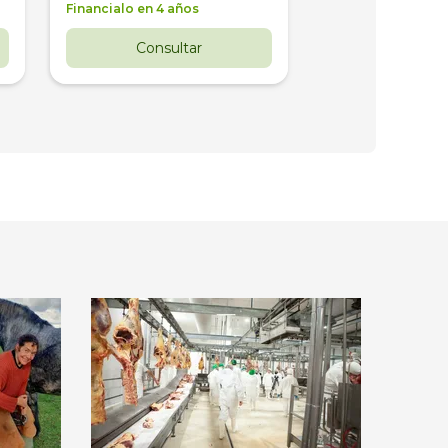
Financialo en 4 años
Financialo en 3 a
Consultar
Consul