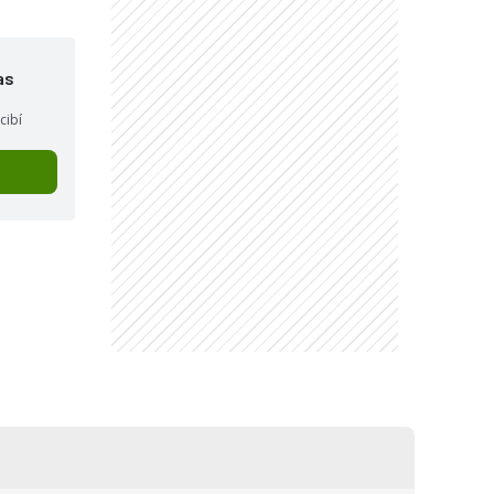
as
cibí