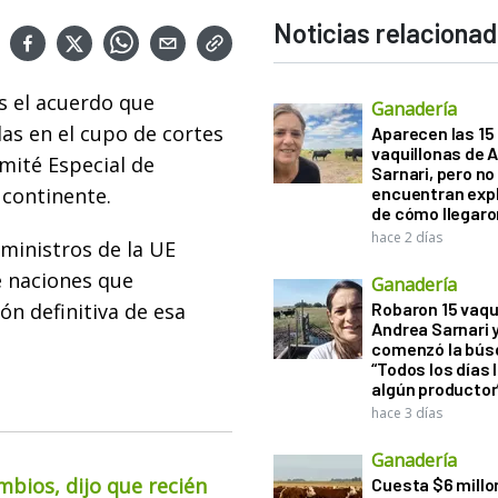
Noticias relaciona
s el acuerdo que
Ganadería
as en el cupo de cortes
Aparecen las 15
vaquillonas de 
omité Especial de
Sarnari, pero no
 continente.
encuentran exp
de cómo llegaron
hace 2 días
 ministros de la UE
e naciones que
Ganadería
n definitiva de esa
Robaron 15 vaqu
Andrea Sarnari 
comenzó la bús
“Todos los días 
algún productor
hace 3 días
Ganadería
mbios, dijo que recién
Cuesta $6 millo