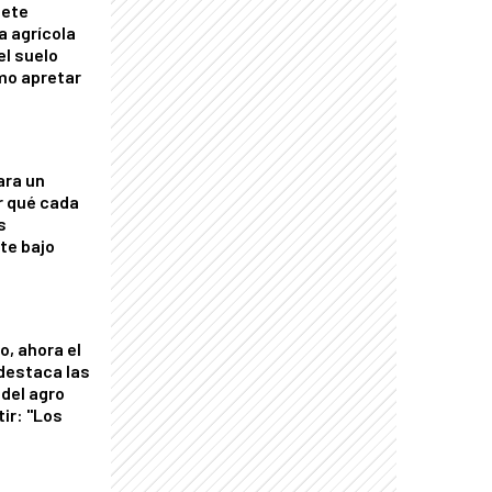
mete
a agrícola
el suelo
mo apretar
ara un
r qué cada
s
nte bajo
o, ahora el
 destaca las
del agro
tir: "Los
"