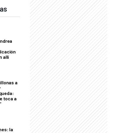
das
Andrea
licación
 allí
illonas a
y
queda:
le toca a
”
nes: la