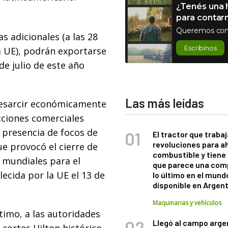
¿Tenés una h
para contar
Queremos con
s adicionales (a las 28
Escribinos
a UE), podrán exportarse
de julio de este año
Las más leídas
resarcir económicamente
icciones comerciales
 presencia de focos de
El tractor que trabaj
revoluciones para a
ue provocó el cierre de
combustible y tiene
s mundiales para el
que parece una com
ecida por la UE el 13 de
lo último en el mund
disponible en Argen
Maquinarias y vehículos
timo, a las autoridades
Llegó al campo arge