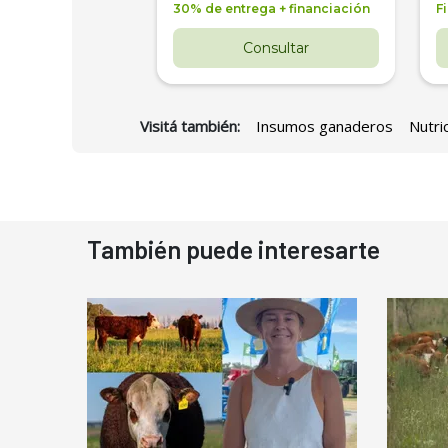
 4 años
30% de entrega + financiación
F
nsultar
Consultar
Visitá también:
Insumos ganaderos
Nutri
También puede interesarte