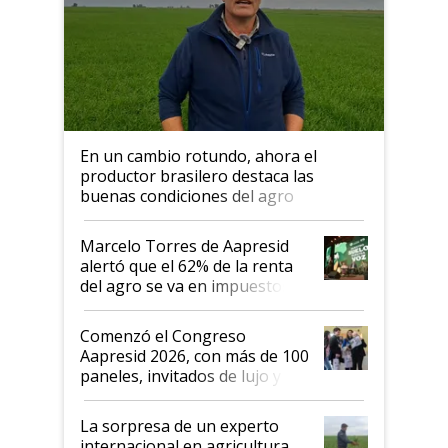
En un cambio rotundo, ahora el
productor brasilero destaca las
buenas condiciones del agro
argentino para invertir: "Los veo
más motivados"
Marcelo Torres de Aapresid
alertó que el 62% de la renta
del agro se va en impuestos:
"No es bueno que en
Argentina se sigan discutiendo
Comenzó el Congreso
las mismas cosas de hace 50
Aapresid 2026, con más de 100
años"
paneles, invitados de lujo y
todas las tendencias
La sorpresa de un experto
internacional en agricultura