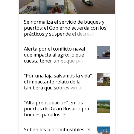
Se normaliza el servicio de buques y
puertos: el Gobierno acuerda con los
prácticos y suspende el decreto de
desregulación
Alerta por el conflicto naval
que impacta al agro: lo que
cuesta tener un buque parado
y el peligro de que Argentina
pase a ser "país sucio"
"Por una laja salvamos la vida":
el impactante relato de la
tambera que sobrevivió al
tornado
“Alta preocupación” en los
puertos del Gran Rosario por
buques parados: el
funcionamiento de las
exportadoras en tensión tras
Suben los biocombustibles: el
la medida de fuerza de los