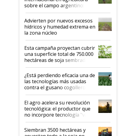
sobre el campo argentino:
"Estoy muy impresionado"
Advierten por nuevos excesos
hídricos y humedad extrema en
la zona núcleo
Esta campaña proyectan cubrir
una superficie total de 750.000
hectáreas de soja sembradas
con una nueva generación de
variedades que marcan un
¿Está perdiendo eficacia una de
salto tecnológico en genética y
las tecnologías más usadas
rendimiento
contra el gusano cogollero? El
desafío de una tecnología clave
El agro acelera su revolución
tecnológica: el productor que
no incorpore tecnología "va a
perder el tren"
Siembran 3500 hectáreas y
apuestan todo a la soja no