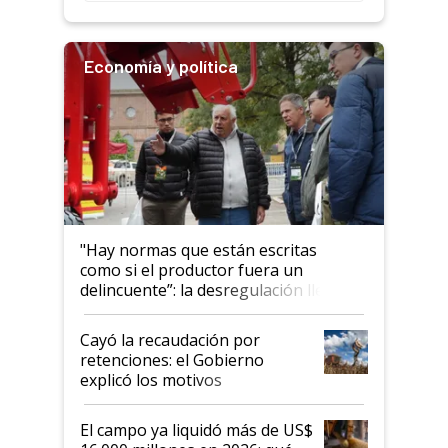
Economía y política
"Hay normas que están escritas
como si el productor fuera un
delincuente”: la desregulación llegó
al Congreso Aapresid y hasta se
habló del financiamiento al IPCVA
Cayó la recaudación por
retenciones: el Gobierno
explicó los motivos
El campo ya liquidó más de US$