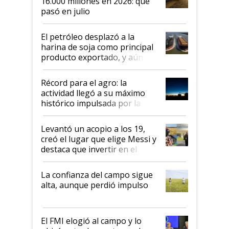
16.000 millones en 2026: qué
pasó en julio
El petróleo desplazó a la
harina de soja como principal
producto exportado, y aún así
el agro aportó casi seis de cada
diez dólares y sostuvo el
Récord para el agro: la
liderazgo en un semestre
actividad llegó a su máximo
récord
histórico impulsada por la
cosecha y las exportaciones
Levantó un acopio a los 19,
creó el lugar que elige Messi y
destaca que invertir en el
kirchnerismo era como "darle
plata a un hijo para droga":
La confianza del campo sigue
Juan Félix Rossetti, el libertario
alta, aunque perdió impulso
que de una dura crisis salió
más fuerte y apuesta al cambio
de Milei
El FMI elogió al campo y lo