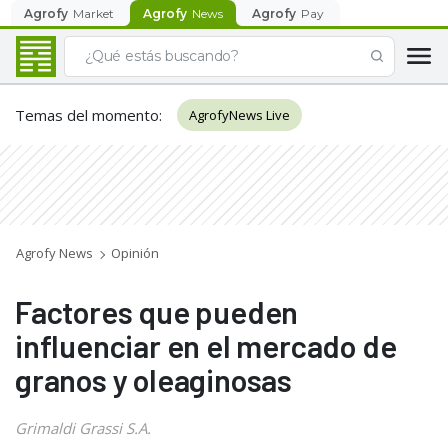
Agrofy
Market
Agrofy
News
Agrofy
Pay
Temas del momento
:
AgrofyNews Live
Agrofy News
Opinión
Factores que pueden
influenciar en el mercado de
granos y oleaginosas
Grimaldi Grassi S.A.