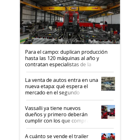
Para el campo: duplican producción
hasta las 120 máquinas al año y
contratan especialistas de la
industria automotriz para lograrlo
La venta de autos entra en una
nueva etapa: qué espera el
mercado en el segundo
semestre
Vassalli ya tiene nuevos
dueños y primero deberán
cumplir con los que compraron
cosechadoras y todavía no las
recibieron: quién está detrás
A cuánto se vende el trailer
del rescate de la empresa