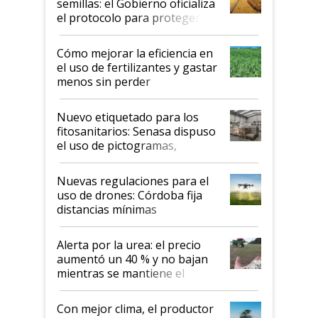
semillas: el Gobierno oficializa
el protocolo para proteger la
propiedad intelectual
Cómo mejorar la eficiencia en
el uso de fertilizantes y gastar
menos sin perder
productividad en la campaña
fina
Nuevo etiquetado para los
fitosanitarios: Senasa dispuso
el uso de pictogramas,
palabras de advertencia e
indicaciones
Nuevas regulaciones para el
uso de drones: Córdoba fija
distancias mínimas
Alerta por la urea: el precio
aumentó un 40 % y no bajan
mientras se mantiene el
conflicto en Medio Oriente
Con mejor clima, el productor