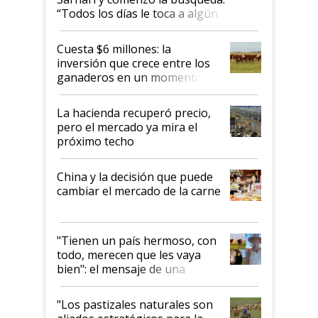
“Todos los días le toca a algún
productor”
Cuesta $6 millones: la
inversión que crece entre los
ganaderos en un momento
histórico para la actividad
La hacienda recuperó precio,
pero el mercado ya mira el
próximo techo
China y la decisión que puede
cambiar el mercado de la carne
"Tienen un país hermoso, con
todo, merecen que les vaya
bien": el mensaje de una
ganadera uruguaya sobre las
oportunidades que se abren
"Los pastizales naturales son
para el agro en Argentina, con