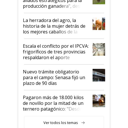
aliados estratégicos para la
foco en la carne
producción ganadera", destaca
la iniciativa que ya reúne a 46
establecimientos en Argentina
La herradora del agro, la
historia de la mujer detrás de
los mejores caballos de la
Argentina y los mitos que
todavía hacen sufrir a estos
Escala el conflicto por el IPCVA:
animales: "Mientras me
frigoríficos de tres provincias
descalificaban, yo seguí
respaldaron el aporte
haciendo currículum"
obligatorio
Nuevo trámite obligatorio
para el campo: Senasa fijó un
plazo de 90 días
Pagaron más de 18.000 kilos
de novillo por la mitad de un
ternero patagónico: "Desde
que bajó del camión empezó a
llamar la atención"
Ver todos los temas