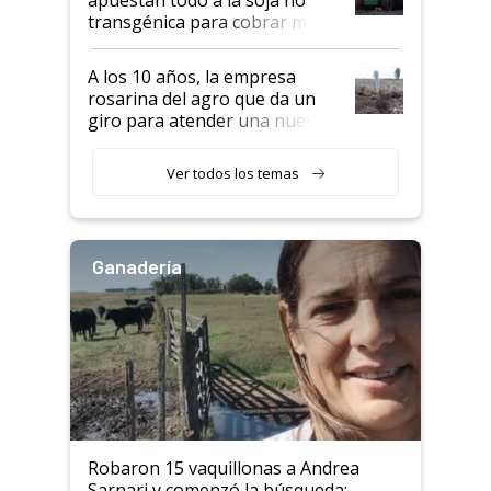
transgénica para cobrar más
por tonelada: compraron un
semillero
A los 10 años, la empresa
rosarina del agro que da un
giro para atender una nueva
etapa en el agro
Ver todos los temas
Ganadería
Robaron 15 vaquillonas a Andrea
Sarnari y comenzó la búsqueda: