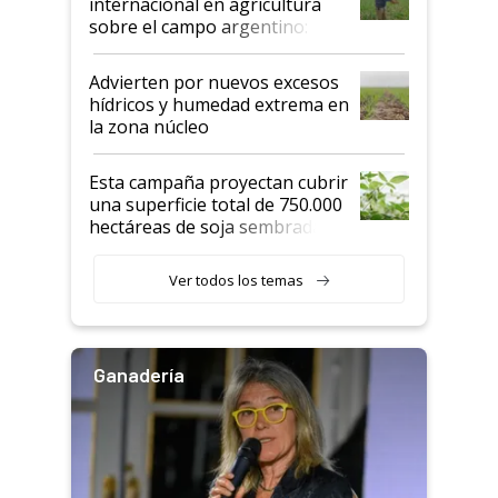
internacional en agricultura
sobre el campo argentino:
"Estoy muy impresionado"
Advierten por nuevos excesos
hídricos y humedad extrema en
la zona núcleo
Esta campaña proyectan cubrir
una superficie total de 750.000
hectáreas de soja sembradas
con una nueva generación de
variedades que marcan un
Ver todos los temas
salto tecnológico en genética y
rendimiento
Ganadería