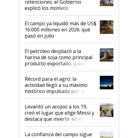
retenciones: el Gobierno
explicó los motivos
El campo ya liquidó más de US$
16.000 millones en 2026: qué
pasó en julio
El petróleo desplazó a la
harina de soja como principal
producto exportado, y aún así
el agro aportó casi seis de cada
diez dólares y sostuvo el
Récord para el agro: la
liderazgo en un semestre
actividad llegó a su máximo
récord
histórico impulsada por la
cosecha y las exportaciones
Levantó un acopio a los 19,
creó el lugar que elige Messi y
destaca que invertir en el
kirchnerismo era como "darle
plata a un hijo para droga":
La confianza del campo sigue
Juan Félix Rossetti, el libertario