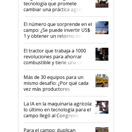
tecnología que promete
cambiar una práctica agrícola
clave: ¿Y si analizar el suelo
fuera tan simple como apretar
El número que sorprende en el
un botón?
campo: ¿Se puede invertir US$
1 y obtener un retorno de
hasta US$ 10 en agricultura?
El tractor que trabaja a 1000
revoluciones para ahorrar
combustible y tiene una cabina
que parece una computadora:
lo último en el mundo,
Más de 30 equipos para un
disponible en Argentina
mismo desafío: ¿Por qué cada
vez más productores
incorporan fertilizante bajo
tierra?
La IA en la maquinaria agrícola:
lo último en tecnología para el
campo llegó al Congreso
Aapresid 2026
Para el campo: duplican