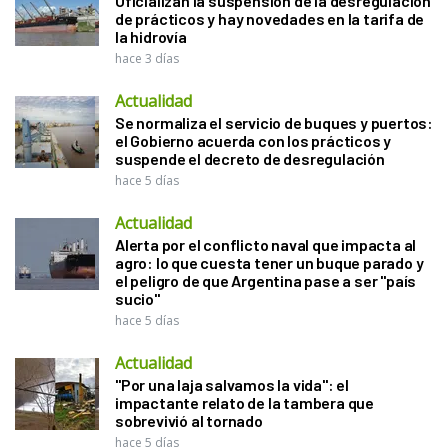
Oficializan la suspensión de la desregulación
de prácticos y hay novedades en la tarifa de
la hidrovía
hace 3 días
Actualidad
Se normaliza el servicio de buques y puertos:
el Gobierno acuerda con los prácticos y
suspende el decreto de desregulación
hace 5 días
Actualidad
Alerta por el conflicto naval que impacta al
agro: lo que cuesta tener un buque parado y
el peligro de que Argentina pase a ser "país
sucio"
hace 5 días
Actualidad
"Por una laja salvamos la vida": el
impactante relato de la tambera que
sobrevivió al tornado
hace 5 días