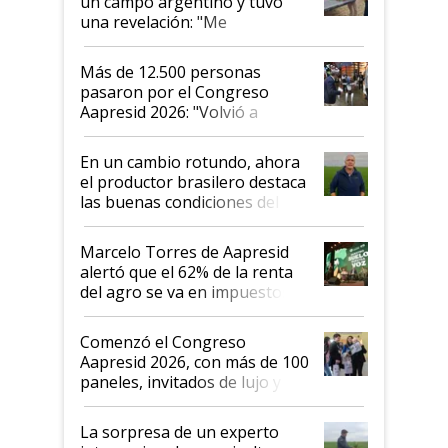
un campo argentino y tuvo
una revelación: "Me
impresionó mucho"
Más de 12.500 personas
pasaron por el Congreso
Aapresid 2026: "Volvió a
demostrar que hablar del
suelo es hablar de todo el
En un cambio rotundo, ahora
sistema productivo"
el productor brasilero destaca
las buenas condiciones del
agro argentino para invertir:
"Los veo más motivados"
Marcelo Torres de Aapresid
alertó que el 62% de la renta
del agro se va en impuestos:
"No es bueno que en
Argentina se sigan discutiendo
Comenzó el Congreso
las mismas cosas de hace 50
Aapresid 2026, con más de 100
años"
paneles, invitados de lujo y
todas las tendencias
La sorpresa de un experto