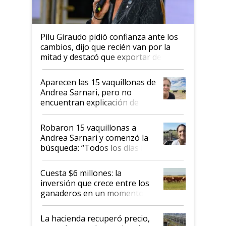
Pilu Giraudo pidió confianza ante los
cambios, dijo que recién van por la
mitad y destacó que exportar dejó de
ser "para unos pocos": "Tenemos un
mandato muy claro del gobierno
Aparecen las 15 vaquillonas de
nacional"
Andrea Sarnari, pero no
encuentran explicación de
cómo llegaron allí
Robaron 15 vaquillonas a
Andrea Sarnari y comenzó la
búsqueda: “Todos los días le
toca a algún productor”
Cuesta $6 millones: la
inversión que crece entre los
ganaderos en un momento
histórico para la actividad
La hacienda recuperó precio,