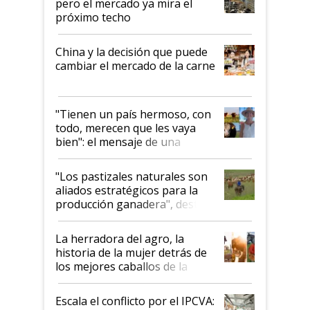
pero el mercado ya mira el
próximo techo
China y la decisión que puede
cambiar el mercado de la carne
"Tienen un país hermoso, con
todo, merecen que les vaya
bien": el mensaje de una
ganadera uruguaya sobre las
oportunidades que se abren
"Los pastizales naturales son
para el agro en Argentina, con
aliados estratégicos para la
foco en la carne
producción ganadera", destaca
la iniciativa que ya reúne a 46
establecimientos en Argentina
La herradora del agro, la
historia de la mujer detrás de
los mejores caballos de la
Argentina y los mitos que
todavía hacen sufrir a estos
Escala el conflicto por el IPCVA:
animales: "Mientras me