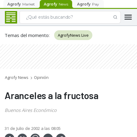
Agrofy
Market
Agrofy
News
Agrofy
Pay
Temas del momento
:
AgrofyNews Live
Agrofy News
Opinión
Aranceles a la fructosa
Buenos Aires Económico
31
de
Julio
de
2002
a las
08:05