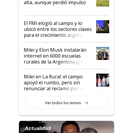
alta, aunque perdió impulso
que de una dura crisis salió
más fuerte y apuesta al cambio
de Milei
El FMI elogió al campo y lo
ubicó entre los sectores claves
para el crecimiento argentino
Milei y Elon Musk instalarán
internet en 6000 escuelas
rurales de la Argentina gracias
a un acuerdo con Starlink
Milei en La Rural: el campo
apoyó el rumbo, pero sin
renunciar al reclamo por las
retenciones
Ver todos los temas
Actualidad