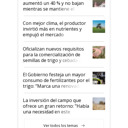
aumentó un 40 % y no bajan
mientras se mantiene el
conflicto en Medio Oriente
Con mejor clima, el productor
invirtió más en nutrientes y
empujó el mercado
Oficializan nuevos requisitos
para la comercialización de
semillas de trigo y cebada a
granel
El Gobierno festeja un mayor
consumo de fertilizantes por el
trigo: “Marca una renovada
confianza de los productores”
La inversión del campo que
ofrece un gran retorno: "Había
una necesidad en este
segmento"
Ver todos los temas