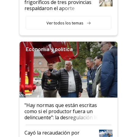
frigoríficos de tres provincias
descalificaban, yo seguí
respaldaron el aporte
haciendo currículum"
obligatorio
Ver todos los temas
Economía y política
"Hay normas que están escritas
como si el productor fuera un
delincuente”: la desregulación llegó
al Congreso Aapresid y hasta se
habló del financiamiento al IPCVA
Cayó la recaudación por