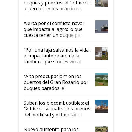
buques y puertos: el Gobierno
acuerda con los prácticos y
suspende el decreto de
desregulación
Alerta por el conflicto naval
que impacta al agro: lo que
cuesta tener un buque parado
y el peligro de que Argentina
pase a ser "país sucio"
"Por una laja salvamos la vida":
el impactante relato de la
tambera que sobrevivió al
tornado
“Alta preocupación” en los
puertos del Gran Rosario por
buques parados: el
funcionamiento de las
exportadoras en tensión tras
Suben los biocombustibles: el
la medida de fuerza de los
Gobierno actualizó los precios
prácticos
del biodiésel y el bioetanol
Nuevo aumento para los