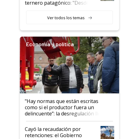
ternero patagónico: "Desde
que bajó del camión empezó a
llamar la atención"
Ver todos los temas
Economía y política
"Hay normas que están escritas
como si el productor fuera un
delincuente”: la desregulación llegó
al Congreso Aapresid y hasta se
habló del financiamiento al IPCVA
Cayó la recaudación por
retenciones: el Gobierno