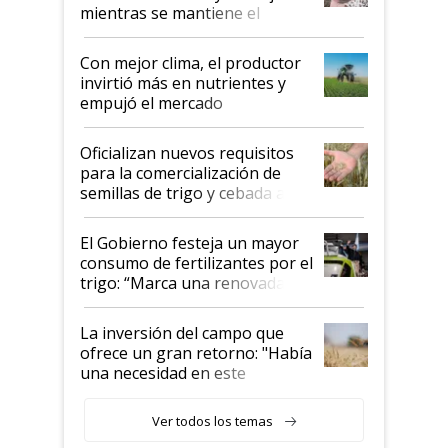
mientras se mantiene el
conflicto en Medio Oriente
Con mejor clima, el productor
invirtió más en nutrientes y
empujó el mercado
Oficializan nuevos requisitos
para la comercialización de
semillas de trigo y cebada a
granel
El Gobierno festeja un mayor
consumo de fertilizantes por el
trigo: “Marca una renovada
confianza de los productores”
La inversión del campo que
ofrece un gran retorno: "Había
una necesidad en este
segmento"
Ver todos los temas