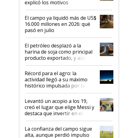
explicó los motivos
El campo ya liquidó más de US$
16.000 millones en 2026: qué
pasó en julio
El petróleo desplazó a la
harina de soja como principal
producto exportado, y aún así
el agro aportó casi seis de cada
diez dólares y sostuvo el
Récord para el agro: la
liderazgo en un semestre
actividad llegó a su máximo
récord
histórico impulsada por la
cosecha y las exportaciones
Levantó un acopio a los 19,
creó el lugar que elige Messi y
destaca que invertir en el
kirchnerismo era como "darle
plata a un hijo para droga":
La confianza del campo sigue
Juan Félix Rossetti, el libertario
alta, aunque perdió impulso
que de una dura crisis salió