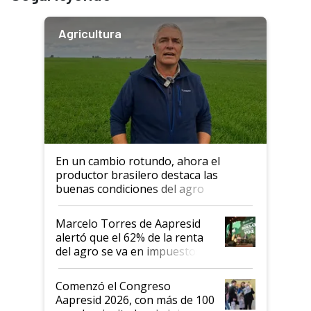
Agricultura
En un cambio rotundo, ahora el
productor brasilero destaca las
buenas condiciones del agro
argentino para invertir: "Los veo
más motivados"
Marcelo Torres de Aapresid
alertó que el 62% de la renta
del agro se va en impuestos:
"No es bueno que en
Argentina se sigan discutiendo
Comenzó el Congreso
las mismas cosas de hace 50
Aapresid 2026, con más de 100
años"