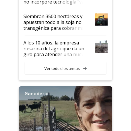
no incorpore tecnología "va a
perder el tren"
Siembran 3500 hectáreas y
apuestan todo a la soja no
transgénica para cobrar más
por tonelada: compraron un
semillero
A los 10 años, la empresa
rosarina del agro que da un
giro para atender una nueva
etapa en el agro
Ver todos los temas
Ganadería