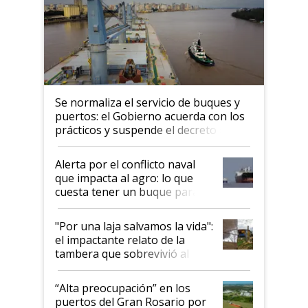
Se normaliza el servicio de buques y
puertos: el Gobierno acuerda con los
prácticos y suspende el decreto de
desregulación
Alerta por el conflicto naval
que impacta al agro: lo que
cuesta tener un buque parado
y el peligro de que Argentina
pase a ser "país sucio"
"Por una laja salvamos la vida":
el impactante relato de la
tambera que sobrevivió al
tornado
“Alta preocupación” en los
puertos del Gran Rosario por