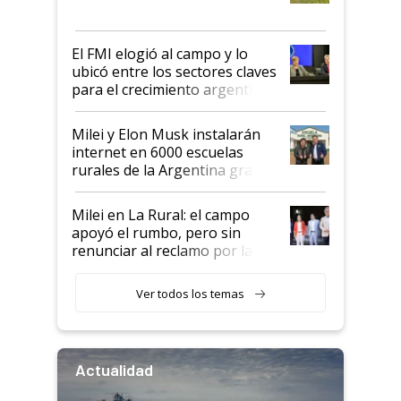
más fuerte y apuesta al cambio
de Milei
El FMI elogió al campo y lo
ubicó entre los sectores claves
para el crecimiento argentino
Milei y Elon Musk instalarán
internet en 6000 escuelas
rurales de la Argentina gracias
a un acuerdo con Starlink
Milei en La Rural: el campo
apoyó el rumbo, pero sin
renunciar al reclamo por las
retenciones
Ver todos los temas
Actualidad