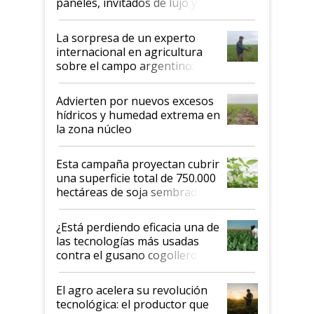
paneles, invitados de lujo y
todas las tendencias
La sorpresa de un experto
internacional en agricultura
sobre el campo argentino:
"Estoy muy impresionado"
Advierten por nuevos excesos
hídricos y humedad extrema en
la zona núcleo
Esta campaña proyectan cubrir
una superficie total de 750.000
hectáreas de soja sembradas
con una nueva generación de
variedades que marcan un
¿Está perdiendo eficacia una de
salto tecnológico en genética y
las tecnologías más usadas
rendimiento
contra el gusano cogollero? El
desafío de una tecnología clave
El agro acelera su revolución
tecnológica: el productor que