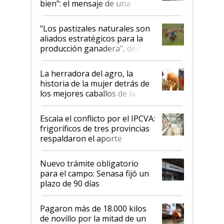
bien": el mensaje de una
ganadera uruguaya sobre las
oportunidades que se abren
"Los pastizales naturales son
para el agro en Argentina, con
aliados estratégicos para la
foco en la carne
producción ganadera", destaca
la iniciativa que ya reúne a 46
establecimientos en Argentina
La herradora del agro, la
historia de la mujer detrás de
los mejores caballos de la
Argentina y los mitos que
todavía hacen sufrir a estos
Escala el conflicto por el IPCVA:
animales: "Mientras me
frigoríficos de tres provincias
descalificaban, yo seguí
respaldaron el aporte
haciendo currículum"
obligatorio
Nuevo trámite obligatorio
para el campo: Senasa fijó un
plazo de 90 días
Pagaron más de 18.000 kilos
de novillo por la mitad de un