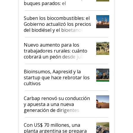
buques parados: el
funcionamiento de las
exportadoras en tensión tras
Suben los biocombustibles: el
la medida de fuerza de los
Gobierno actualizó los precios
prácticos
del biodiésel y el bioetanol
Nuevo aumento para los
trabajadores rurales: cuánto
cobrará un peón desde julio
Bioinsumos, Aapresid y la
startup que hace rebrotar los
cultivos
Carbap renovó su conducción
y apuesta a una nueva
generación de dirigentes
rurales
Con US$ 70 millones, una
planta argentina se prepara