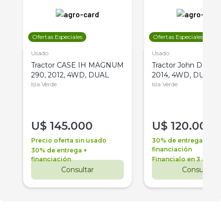
Ofertas Especiales
Ofertas Especiales
Usado
Usado
Tractor CASE IH MAGNUM
Tractor John Deere 
290, 2012, 4WD, DUAL
2014, 4WD, DUAL
Isla Verde
Isla Verde
U$
145.000
U$
120.000
Precio oferta sin usado
30% de entrega +
financiación
30% de entrega +
financiación
Financialo en 3 años
Consultar
Consultar