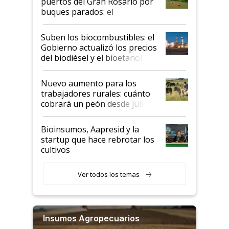
puertos del Gran Rosario por
buques parados: el
funcionamiento de las
exportadoras en tensión tras
Suben los biocombustibles: el
la medida de fuerza de los
Gobierno actualizó los precios
prácticos
del biodiésel y el bioetanol
Nuevo aumento para los
trabajadores rurales: cuánto
cobrará un peón desde julio
Bioinsumos, Aapresid y la
startup que hace rebrotar los
cultivos
Ver todos los temas
Insumos Agropecuarios