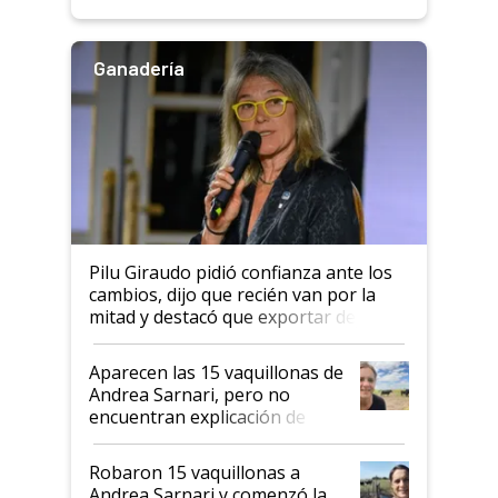
rendimiento
Ganadería
Pilu Giraudo pidió confianza ante los
cambios, dijo que recién van por la
mitad y destacó que exportar dejó de
ser "para unos pocos": "Tenemos un
mandato muy claro del gobierno
Aparecen las 15 vaquillonas de
nacional"
Andrea Sarnari, pero no
encuentran explicación de
cómo llegaron allí
Robaron 15 vaquillonas a
Andrea Sarnari y comenzó la