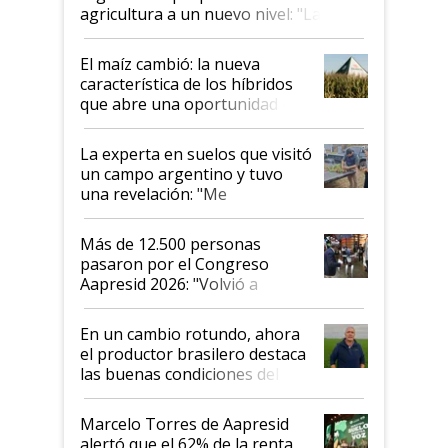
agricultura a un nuevo nivel: "Las
posibilidades de crecimiento son
infinitas"
El maíz cambió: la nueva
característica de los híbridos
que abre una oportunidad en
el lote
La experta en suelos que visitó
un campo argentino y tuvo
una revelación: "Me
impresionó mucho"
Más de 12.500 personas
pasaron por el Congreso
Aapresid 2026: "Volvió a
demostrar que hablar del
suelo es hablar de todo el
En un cambio rotundo, ahora
sistema productivo"
el productor brasilero destaca
las buenas condiciones del
agro argentino para invertir:
"Los veo más motivados"
Marcelo Torres de Aapresid
alertó que el 62% de la renta