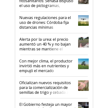
fitosanitarios: Senasa dispuso
el uso de pictogramas,
palabras de advertencia e
indicaciones
Nuevas regulaciones para el
uso de drones: Córdoba fija
distancias mínimas
Alerta por la urea: el precio
aumentó un 40 % y no bajan
mientras se mantiene el
conflicto en Medio Oriente
Con mejor clima, el productor
invirtió más en nutrientes y
empujó el mercado
Oficializan nuevos requisitos
para la comercialización de
semillas de trigo y cebada a
granel
El Gobierno festeja un mayor