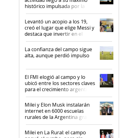
récord
histórico impulsada por la
cosecha y las exportaciones
Levantó un acopio a los 19,
creó el lugar que elige Messi y
destaca que invertir en el
kirchnerismo era como "darle
plata a un hijo para droga":
La confianza del campo sigue
Juan Félix Rossetti, el libertario
alta, aunque perdió impulso
que de una dura crisis salió
más fuerte y apuesta al cambio
de Milei
El FMI elogió al campo y lo
ubicó entre los sectores claves
para el crecimiento argentino
Milei y Elon Musk instalarán
internet en 6000 escuelas
rurales de la Argentina gracias
a un acuerdo con Starlink
Milei en La Rural: el campo