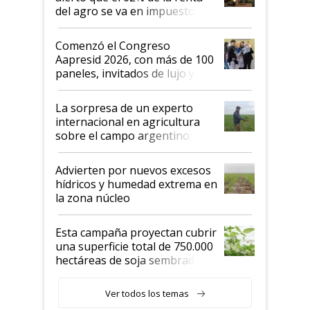
del agro se va en impuestos:
"No es bueno que en
Argentina se sigan discutiendo
Comenzó el Congreso
las mismas cosas de hace 50
Aapresid 2026, con más de 100
años"
paneles, invitados de lujo y
todas las tendencias
La sorpresa de un experto
internacional en agricultura
sobre el campo argentino:
"Estoy muy impresionado"
Advierten por nuevos excesos
hídricos y humedad extrema en
la zona núcleo
Esta campaña proyectan cubrir
una superficie total de 750.000
hectáreas de soja sembradas
con una nueva generación de
variedades que marcan un
Ver todos los temas
salto tecnológico en genética y