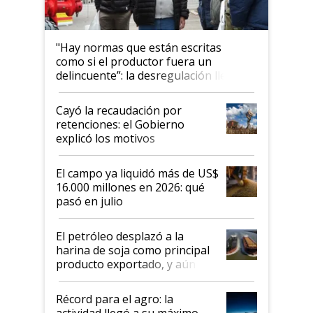
"Hay normas que están escritas
como si el productor fuera un
delincuente”: la desregulación llegó
al Congreso Aapresid y hasta se
habló del financiamiento al IPCVA
Cayó la recaudación por
retenciones: el Gobierno
explicó los motivos
El campo ya liquidó más de US$
16.000 millones en 2026: qué
pasó en julio
El petróleo desplazó a la
harina de soja como principal
producto exportado, y aún así
el agro aportó casi seis de cada
diez dólares y sostuvo el
Récord para el agro: la
liderazgo en un semestre
actividad llegó a su máximo