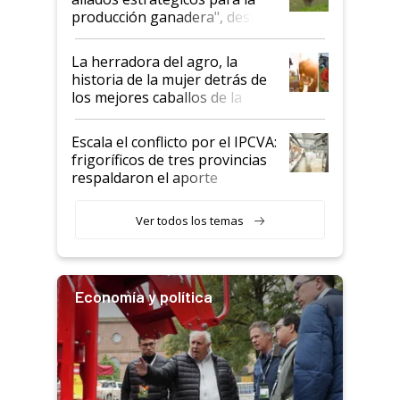
foco en la carne
producción ganadera", destaca
la iniciativa que ya reúne a 46
establecimientos en Argentina
La herradora del agro, la
historia de la mujer detrás de
los mejores caballos de la
Argentina y los mitos que
todavía hacen sufrir a estos
Escala el conflicto por el IPCVA:
animales: "Mientras me
frigoríficos de tres provincias
descalificaban, yo seguí
respaldaron el aporte
haciendo currículum"
obligatorio
Ver todos los temas
Economía y política