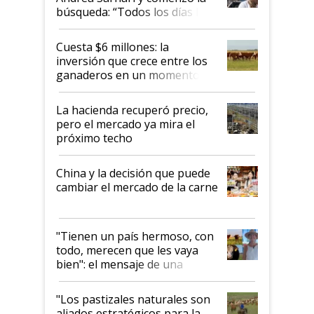
búsqueda: “Todos los días le
toca a algún productor”
Cuesta $6 millones: la
inversión que crece entre los
ganaderos en un momento
histórico para la actividad
La hacienda recuperó precio,
pero el mercado ya mira el
próximo techo
China y la decisión que puede
cambiar el mercado de la carne
"Tienen un país hermoso, con
todo, merecen que les vaya
bien": el mensaje de una
ganadera uruguaya sobre las
oportunidades que se abren
"Los pastizales naturales son
para el agro en Argentina, con
aliados estratégicos para la