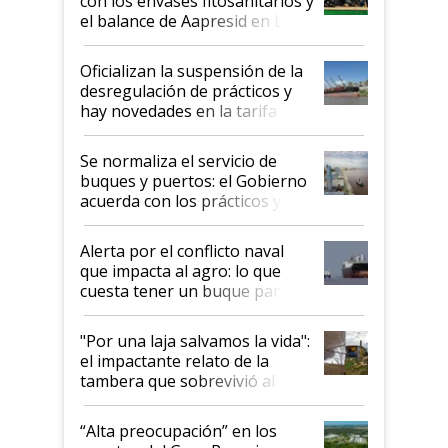
con los envases fitosanitarios y
el balance de Aapresid en La
Posta
Oficializan la suspensión de la
desregulación de prácticos y
hay novedades en la tarifa de
la hidrovía
Se normaliza el servicio de
buques y puertos: el Gobierno
acuerda con los prácticos y
suspende el decreto de
desregulación
Alerta por el conflicto naval
que impacta al agro: lo que
cuesta tener un buque parado
y el peligro de que Argentina
pase a ser "país sucio"
"Por una laja salvamos la vida":
el impactante relato de la
tambera que sobrevivió al
tornado
“Alta preocupación” en los