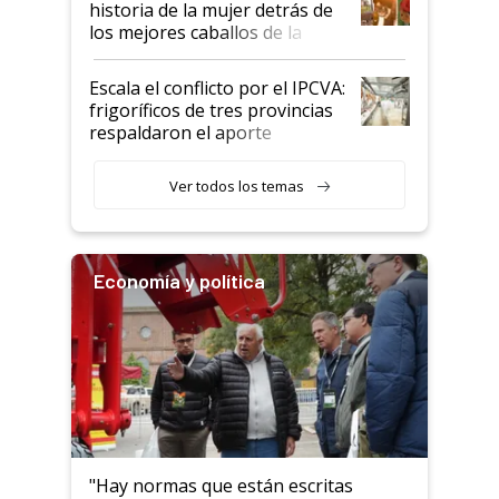
historia de la mujer detrás de
los mejores caballos de la
Argentina y los mitos que
todavía hacen sufrir a estos
Escala el conflicto por el IPCVA:
animales: "Mientras me
frigoríficos de tres provincias
descalificaban, yo seguí
respaldaron el aporte
haciendo currículum"
obligatorio
Ver todos los temas
Economía y política
"Hay normas que están escritas