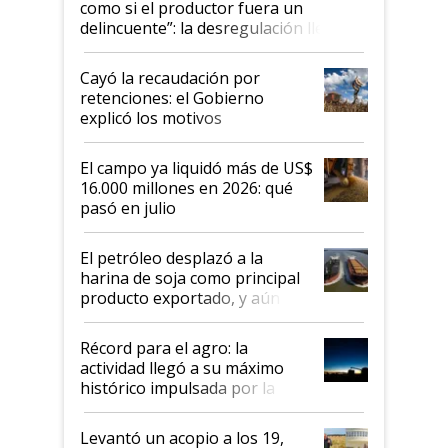
como si el productor fuera un
delincuente”: la desregulación llegó
al Congreso Aapresid y hasta se
habló del financiamiento al IPCVA
Cayó la recaudación por
retenciones: el Gobierno
explicó los motivos
El campo ya liquidó más de US$
16.000 millones en 2026: qué
pasó en julio
El petróleo desplazó a la
harina de soja como principal
producto exportado, y aún así
el agro aportó casi seis de cada
diez dólares y sostuvo el
Récord para el agro: la
liderazgo en un semestre
actividad llegó a su máximo
récord
histórico impulsada por la
cosecha y las exportaciones
Levantó un acopio a los 19,