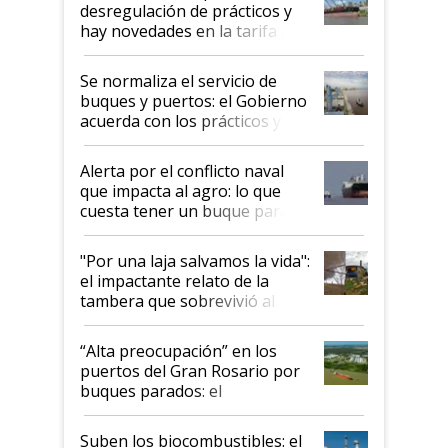
desregulación de prácticos y
hay novedades en la tarifa de
la hidrovía
Se normaliza el servicio de
buques y puertos: el Gobierno
acuerda con los prácticos y
suspende el decreto de
desregulación
Alerta por el conflicto naval
que impacta al agro: lo que
cuesta tener un buque parado
y el peligro de que Argentina
pase a ser "país sucio"
"Por una laja salvamos la vida":
el impactante relato de la
tambera que sobrevivió al
tornado
“Alta preocupación” en los
puertos del Gran Rosario por
buques parados: el
funcionamiento de las
exportadoras en tensión tras
Suben los biocombustibles: el