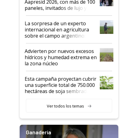
Aapresid 2026, con más de 100
años"
paneles, invitados de lujo y
todas las tendencias
La sorpresa de un experto
internacional en agricultura
sobre el campo argentino:
"Estoy muy impresionado"
Advierten por nuevos excesos
hídricos y humedad extrema en
la zona núcleo
Esta campaña proyectan cubrir
una superficie total de 750.000
hectáreas de soja sembradas
con una nueva generación de
variedades que marcan un
Ver todos los temas
salto tecnológico en genética y
rendimiento
Ganadería