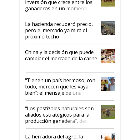
inversión que crece entre los
ganaderos en un momento
histórico para la actividad
La hacienda recuperó precio,
pero el mercado ya mira el
próximo techo
China y la decisión que puede
cambiar el mercado de la carne
"Tienen un país hermoso, con
todo, merecen que les vaya
bien": el mensaje de una
ganadera uruguaya sobre las
oportunidades que se abren
"Los pastizales naturales son
para el agro en Argentina, con
aliados estratégicos para la
foco en la carne
producción ganadera", destaca
la iniciativa que ya reúne a 46
establecimientos en Argentina
La herradora del agro, la