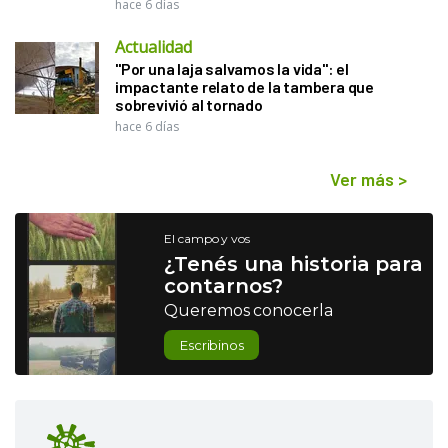
hace 6 días
Actualidad
"Por una laja salvamos la vida": el
impactante relato de la tambera que
sobrevivió al tornado
hace 6 días
Ver más
>
El campo y vos
¿Tenés una historia para
contarnos?
Queremos conocerla
Escribinos