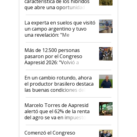
característica de los híbridos
que abre una oportunidad en
el lote
La experta en suelos que visitó
un campo argentino y tuvo
una revelación: "Me
impresionó mucho"
Más de 12.500 personas
pasaron por el Congreso
Aapresid 2026: "Volvió a
demostrar que hablar del
suelo es hablar de todo el
En un cambio rotundo, ahora
sistema productivo"
el productor brasilero destaca
las buenas condiciones del
agro argentino para invertir:
"Los veo más motivados"
Marcelo Torres de Aapresid
alertó que el 62% de la renta
del agro se va en impuestos:
"No es bueno que en
Argentina se sigan discutiendo
Comenzó el Congreso
las mismas cosas de hace 50