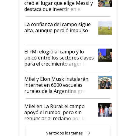
creó el lugar que elige Messi y
destaca que invertir en el
kirchnerismo era como "darle
plata a un hijo para droga":
La confianza del campo sigue
Juan Félix Rossetti, el libertario
alta, aunque perdió impulso
que de una dura crisis salió
más fuerte y apuesta al cambio
de Milei
El FMI elogió al campo y lo
ubicó entre los sectores claves
para el crecimiento argentino
Milei y Elon Musk instalarán
internet en 6000 escuelas
rurales de la Argentina gracias
a un acuerdo con Starlink
Milei en La Rural: el campo
apoyó el rumbo, pero sin
renunciar al reclamo por las
retenciones
Ver todos los temas