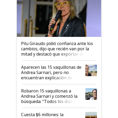
Pilu Giraudo pidió confianza ante los
cambios, dijo que recién van por la
mitad y destacó que exportar dejó de
ser "para unos pocos": "Tenemos un
mandato muy claro del gobierno
Aparecen las 15 vaquillonas de
nacional"
Andrea Sarnari, pero no
encuentran explicación de
cómo llegaron allí
Robaron 15 vaquillonas a
Andrea Sarnari y comenzó la
búsqueda: “Todos los días le
toca a algún productor”
Cuesta $6 millones: la