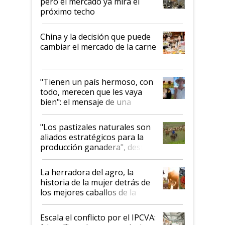
pero el mercado ya mira el
próximo techo
China y la decisión que puede
cambiar el mercado de la carne
"Tienen un país hermoso, con
todo, merecen que les vaya
bien": el mensaje de una
ganadera uruguaya sobre las
oportunidades que se abren
"Los pastizales naturales son
para el agro en Argentina, con
aliados estratégicos para la
foco en la carne
producción ganadera", destaca
la iniciativa que ya reúne a 46
establecimientos en Argentina
La herradora del agro, la
historia de la mujer detrás de
los mejores caballos de la
Argentina y los mitos que
todavía hacen sufrir a estos
Escala el conflicto por el IPCVA:
animales: "Mientras me