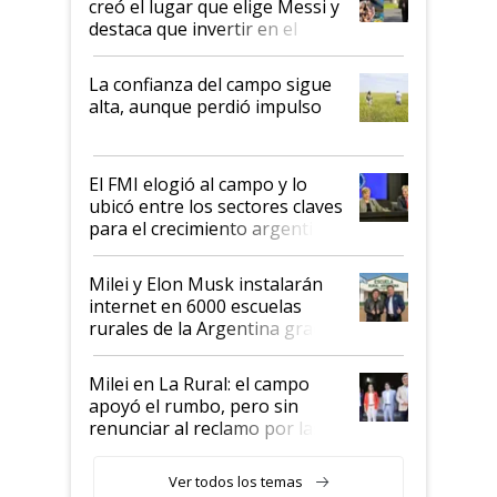
creó el lugar que elige Messi y
destaca que invertir en el
kirchnerismo era como "darle
plata a un hijo para droga":
La confianza del campo sigue
Juan Félix Rossetti, el libertario
alta, aunque perdió impulso
que de una dura crisis salió
más fuerte y apuesta al cambio
de Milei
El FMI elogió al campo y lo
ubicó entre los sectores claves
para el crecimiento argentino
Milei y Elon Musk instalarán
internet en 6000 escuelas
rurales de la Argentina gracias
a un acuerdo con Starlink
Milei en La Rural: el campo
apoyó el rumbo, pero sin
renunciar al reclamo por las
retenciones
Ver todos los temas