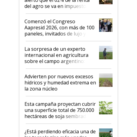
del agro se va en impuestos:
"No es bueno que en
Argentina se sigan discutiendo
Comenzó el Congreso
las mismas cosas de hace 50
Aapresid 2026, con más de 100
años"
paneles, invitados de lujo y
todas las tendencias
La sorpresa de un experto
internacional en agricultura
sobre el campo argentino:
"Estoy muy impresionado"
Advierten por nuevos excesos
hídricos y humedad extrema en
la zona núcleo
Esta campaña proyectan cubrir
una superficie total de 750.000
hectáreas de soja sembradas
con una nueva generación de
variedades que marcan un
¿Está perdiendo eficacia una de
salto tecnológico en genética y