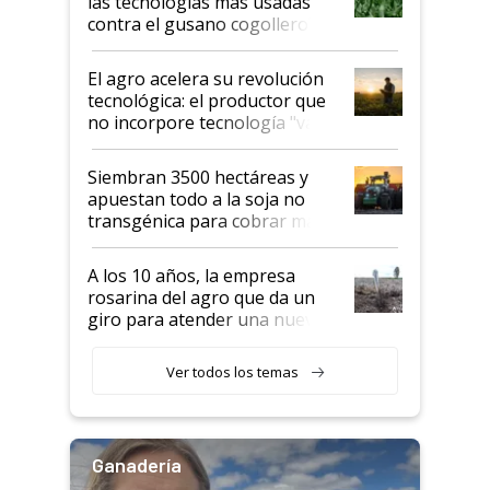
las tecnologías más usadas
rendimiento
contra el gusano cogollero? El
desafío de una tecnología clave
El agro acelera su revolución
tecnológica: el productor que
no incorpore tecnología "va a
perder el tren"
Siembran 3500 hectáreas y
apuestan todo a la soja no
transgénica para cobrar más
por tonelada: compraron un
semillero
A los 10 años, la empresa
rosarina del agro que da un
giro para atender una nueva
etapa en el agro
Ver todos los temas
Ganadería