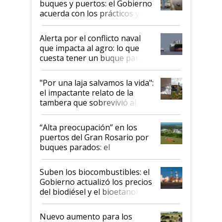
buques y puertos: el Gobierno
acuerda con los prácticos y
suspende el decreto de
desregulación
Alerta por el conflicto naval
que impacta al agro: lo que
cuesta tener un buque parado
y el peligro de que Argentina
pase a ser "país sucio"
"Por una laja salvamos la vida":
el impactante relato de la
tambera que sobrevivió al
tornado
“Alta preocupación” en los
puertos del Gran Rosario por
buques parados: el
funcionamiento de las
exportadoras en tensión tras
Suben los biocombustibles: el
la medida de fuerza de los
Gobierno actualizó los precios
prácticos
del biodiésel y el bioetanol
Nuevo aumento para los