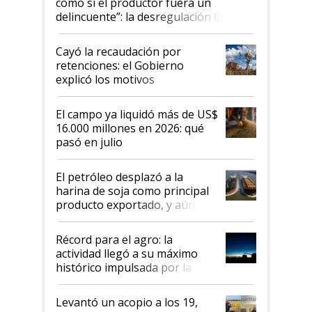
como si el productor fuera un
delincuente”: la desregulación llegó
al Congreso Aapresid y hasta se
habló del financiamiento al IPCVA
Cayó la recaudación por
retenciones: el Gobierno
explicó los motivos
El campo ya liquidó más de US$
16.000 millones en 2026: qué
pasó en julio
El petróleo desplazó a la
harina de soja como principal
producto exportado, y aún así
el agro aportó casi seis de cada
diez dólares y sostuvo el
Récord para el agro: la
liderazgo en un semestre
actividad llegó a su máximo
récord
histórico impulsada por la
cosecha y las exportaciones
Levantó un acopio a los 19,