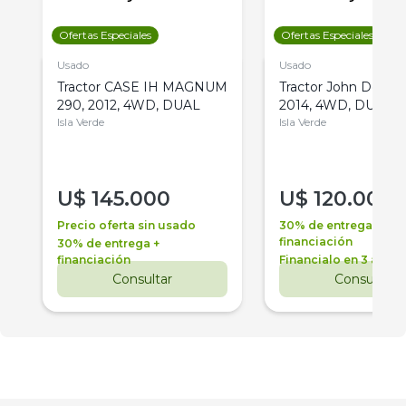
Ofertas Especiales
Ofertas Especiales
Usado
Usado
Tractor CASE IH MAGNUM
Tractor John Deere 
290, 2012, 4WD, DUAL
2014, 4WD, DUAL
Isla Verde
Isla Verde
U$
145.000
U$
120.000
Precio oferta sin usado
30% de entrega +
financiación
30% de entrega +
financiación
Financialo en 3 años
Consultar
Consultar