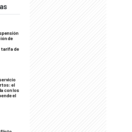
das
uspensión
ción de
 tarifa de
servicio
rtos: el
a con los
pende el
flicto