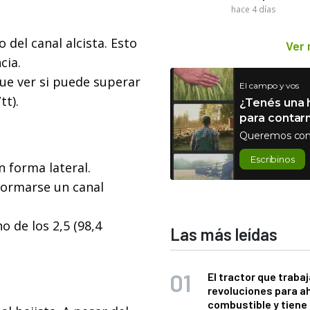
hace 4 días
 del canal alcista. Esto
Ver
cia.
ue ver si puede superar
El campo y vos
tt).
¿Tenés una h
para contar
Queremos con
Escribinos
n forma lateral.
formarse un canal
 de los 2,5 (98,4
Las más leídas
El tractor que trabaj
revoluciones para a
combustible y tiene