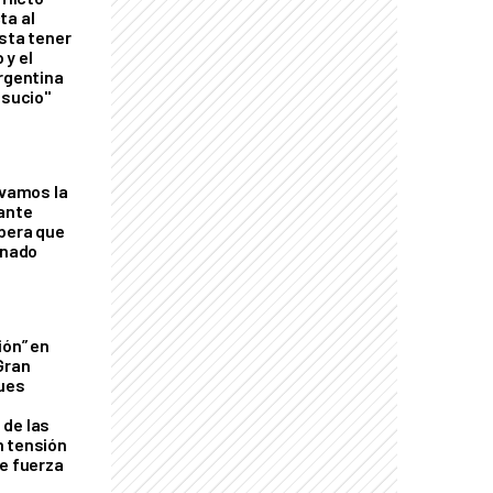
ta al
esta tener
 y el
Argentina
 sucio"
lvamos la
tante
mbera que
rnado
ión” en
Gran
ques
de las
n tensión
de fuerza
s