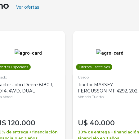
ino
Ver ofertas
fertas Especiales
Ofertas Especiales
sado
Usado
ractor John Deere 6180J,
Tractor MASSEY
014, 4WD, DUAL
FERGUSSON MF 4292, 2020
la Verde
4WD, PATON
Venado Tuerto
U$
120.000
U$
40.000
0% de entrega + financiación
30% de entrega + financiación
inancialo en 3 años
Financialo en 3 años