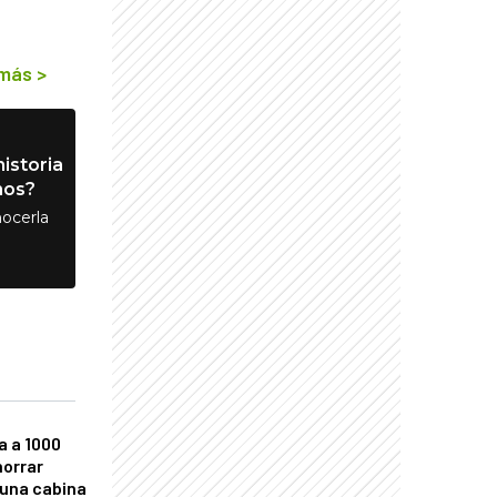
 más
>
istoria
nos?
ocerla
a a 1000
horrar
 una cabina