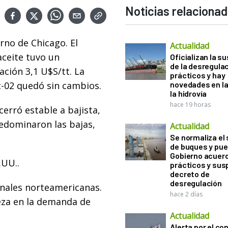
Noticias relaciona
rno de Chicago. El
Actualidad
aceite tuvo un
Oficializan la s
de la desregula
ción 3,1 U$S/tt. La
prácticos y hay
ic-02 quedó sin cambios.
novedades en la
la hidrovía
hace 19 horas
 cerró estable a bajista,
redominaron las bajas,
Actualidad
Se normaliza el 
de buques y pue
Gobierno acuerd
.UU..
prácticos y sus
decreto de
desregulación
nales norteamericanas.
hace 2 días
meza en la demanda de
Actualidad
Alerta por el con