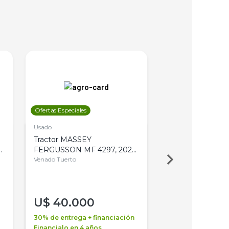
Ofertas Especiales
Ofertas Especiales
Usado
Usado
Tractor MASSEY
Tractor AGCO ALL
,
FERGUSSON MF 4297, 2020,
2003, 4WD, PA
4WD, PATON
Venado Tuerto
Venado Tuerto
U$
40.000
U$
30.000
30% de entrega + financiación
30% de entrega + 
Financialo en 4 años
Financialo en 3 a