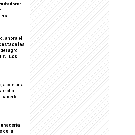
putadora:
o,
tina
o, ahora el
 destaca las
del agro
tir: "Los
"
oja con una
arrollo
 hacerlo
panadería
e de la