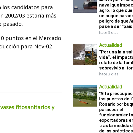
naval que impac
n los candidatos para
agro: lo que cu
ón 2002/03 estaría más
un buque parado
peligro de que 
o pasado.
pase a ser "país
hace 3 días
 10 puntos en el Mercado
Actualidad
oducción para Nov-02
"Por una laja sa
vida": el impac
relato de la ta
sobrevivió al to
hace 3 días
Actualidad
“Alta preocupac
los puertos del 
Rosario por bu
ases fitosanitarios y
parados: el
funcionamiento 
exportadoras e
tras la medida 
de los práctico