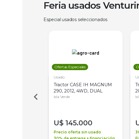
Feria usados Ventur
Especial usados seleccionados
les
Ofertas Especiales
O
Usado
U
a Metalfor 7040,
Tractor CASE IH MAGNUM
T
Bot 32 Mts
290, 2012, 4WD, DUAL
2
Isla Verde
Is
000
U$
145.000
a + financiación
Precio oferta sin usado
3
 4 años
30% de entrega + financiación
F