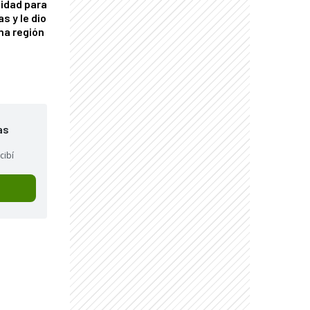
idad para
s y le dio
una región
as
cibí